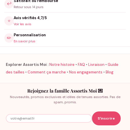
Satisfait ou remboursé
↩️
Retour sous 14 jours
Avis vérifiés 4,7/5
⭐
Voir les avis
Personnalisation
✏️
En savoir plus
Explorer Assortis Moi :
Notre histoire
•
FAQ
•
Livraison
•
Guide
des tailles
•
Comment ça marche
•
Nos engagements
•
Blog
Rejoignez la famille Assortis Moi 💌
Nouveautés, promos exclusives et idées de tenues assorties. Pas de
spam, promis.