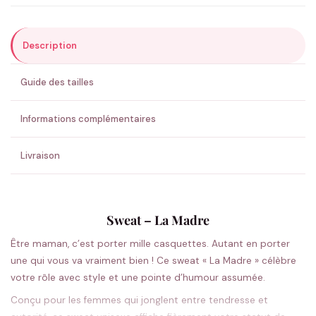
Description
ENVOYER MA DEMANDE ✨
Guide des tailles
💚 Retour sous 24-48h
🇫🇷 Flocage en France
✅ Validation avant fabrication
Informations complémentaires
Livraison
Sweat – La Madre
Être maman, c’est porter mille casquettes. Autant en porter
une qui vous va vraiment bien ! Ce sweat « La Madre » célèbre
votre rôle avec style et une pointe d’humour assumée.
Conçu pour les femmes qui jonglent entre tendresse et