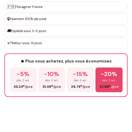
Personnalisation sur mesure
🇫🇷
✨
Flocage en France
DEVIS GRATUIT · Personnalisation de 3 à 10€ selon la demande
🔒
Paiement 100% sécurisé
Que souhaitez-vous ?
*
🚚
Expédié sous 3-5 jours
↩️
Retour sous 14 jours
Votre texte / idée
*
🔥 Plus vous achetez, plus vous économisez
-5%
-10%
-15%
-20%
Prénom
*
dès 2 art.
dès 3 art.
dès 4 art.
dès 5 art.
€
€
€
€
33,24
/pce
31,49
/pce
29,74
/pce
27,99
/pce
Email
*
Précisions (optionnel)