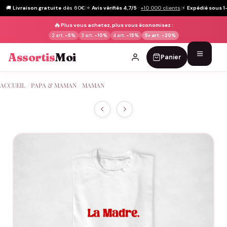
🚚
Livraison gratuite
dès 60€
|
⭐
Avis vérifiés 4,7/5
·
+10 000 clients
|
⚡
Expédié sous 1
🔥
Plus vous achetez, plus vous économisez :
2 art.
-5%
3 art.
-10%
4 art.
-15%
5+ art.
-20%
Assortis
Moi
Panier
Passer
ACCUEIL
/
PAPA & MAMAN
/
MAMAN
au
contenu