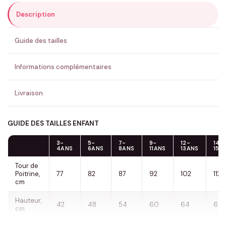
Description
ENVOYER MA DEMANDE ✨
Guide des tailles
💚 Retour sous 24-48h
🇫🇷 Flocage en France
✅ Validation avant fabrication
Informations complémentaires
Livraison
GUIDE DES TAILLES ENFANT
3-
5-
7-
9-
12-
14-
4ANS
6ANS
8ANS
11ANS
13ANS
15A
Tour de
Poitrine,
77
82
87
92
102
112
cm
Hauteur,
42
48
54
60
64
68
cm