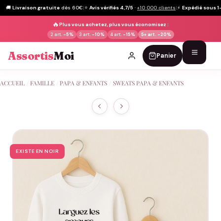
🚚
Livraison gratuite
dès 60€
|
⭐
Avis vérifiés 4,7/5
·
+10 000 clients
|
⚡
Expédié sous 1
🔥
Plus vous achetez, plus vous économisez :
2 art.
-5%
3 art.
-10%
4 art.
-15%
5+ art.
-20%
Assortis
Moi
Panier
Passer
ACCUEIL
/
FAMILLE
/
PAPA & ENFANTS
/
SWEATS PAPA & ENFANTS
au
contenu
EXISTE EN NOIR