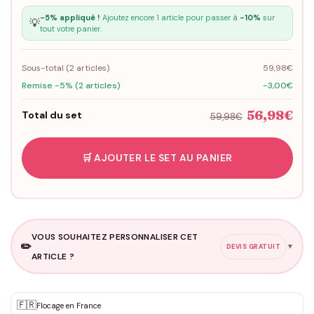
-5% appliqué !
Ajoutez encore 1 article pour passer à
-10%
sur
💡
tout votre panier.
Sous-total (
2
articles)
59,98€
Remise -5% (2 articles)
-3,00€
56,98€
Total du set
59,98€
🛒 AJOUTER LE SET AU PANIER
VOUS SOUHAITEZ PERSONNALISER CET
✏️
▼
DEVIS GRATUIT
ARTICLE ?
Personnalisation sur mesure
🇫🇷
✨
Flocage en France