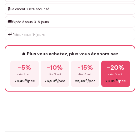
DEVIS GRATUIT · Personnalisation de 3 à 10€ selon la demande
🔒
Paiement 100% sécurisé
Que souhaitez-vous ?
*
🚚
Expédié sous 3-5 jours
↩️
Retour sous 14 jours
Votre texte / idée
*
🔥 Plus vous achetez, plus vous économisez
-5%
-10%
-15%
-20%
Prénom
*
dès 2 art.
dès 3 art.
dès 4 art.
dès 5 art.
€
€
€
€
28,49
/pce
26,99
/pce
25,49
/pce
23,99
/pce
Email
*
Précisions (optionnel)