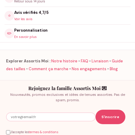
Retour sous 14 jours
Avis vérifiés 4,7/5
⭐
Voir les avis
Personnalisation
✏️
En savoir plus
Explorer Assortis Moi :
Notre histoire
•
FAQ
•
Livraison
•
Guide
des tailles
•
Comment ça marche
•
Nos engagements
•
Blog
Rejoignez la famille Assortis Moi 💌
Nouveautés, promos exclusives et idées de tenues assorties. Pas de
spam, promis.
J'accepte les
termes & conditions