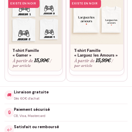
EXISTE EN NOIR
EXISTE EN NOIR
T-shirt Famille
T-shirt Famille
« Gamer »
« Larguez les Amours »
15,99
€
15,99
€
À partir de
À partir de
/
/
par article
par article
Livraison gratuite
🚚
Dès 60€ d'achat
Paiement sécurisé
🔒
CB, Visa, Mastercard
Satisfait ou remboursé
↩️