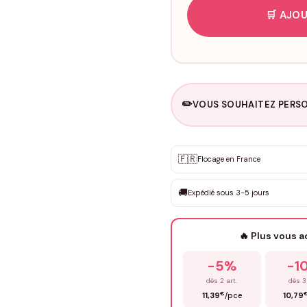
🛒 AJOU
✏️
VOUS SOUHAITEZ PERSO
Personnalisation sur m
🇫🇷
✨
Flocage en France
DEVIS GRATUIT · Personnali
🚚
Expédié sous 3-5 jours
Que souhaitez-vous ?
*
🔥 Plus vous 
Prénom
*
-5%
-1
dès 2 art.
dès 3
€
11,39
/pce
10,79