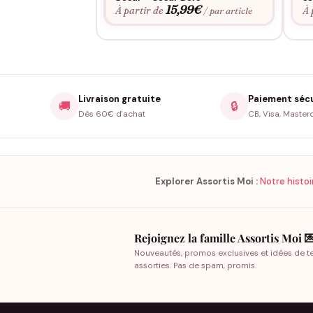
15,99
€
À partir de
À 
/ par article
Livraison gratuite
Paiement séc
🚚
🔒
Dès 60€ d'achat
CB, Visa, Master
Explorer Assortis Moi :
Notre histoi
Rejoignez la famille Assortis Moi 
Nouveautés, promos exclusives et idées de t
assorties. Pas de spam, promis.