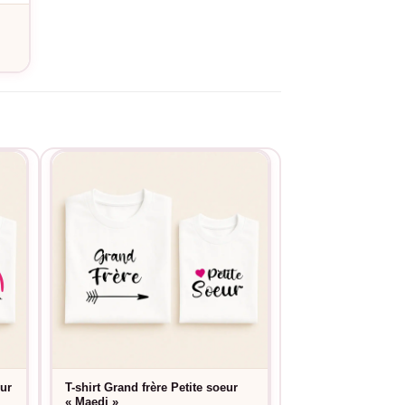
EXISTE EN NOIR
eur
T-shirt Grand frère Petite soeur
T-shirt Grande So
« Maedi »
« Coeur Pinky »