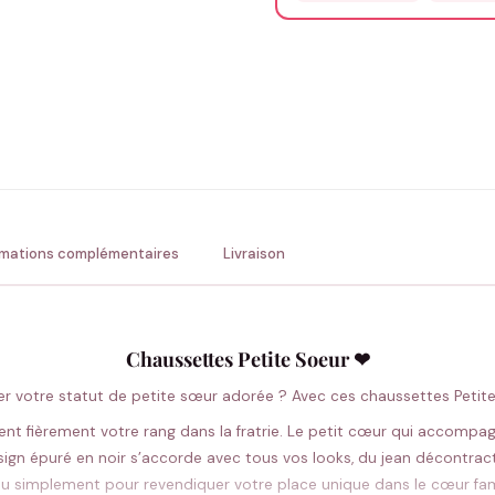
Précisions (optionnel)
ENV
💚 Retour sous 24-48h
🇫
rmations complémentaires
Livraison
Chaussettes Petite Soeur ❤
er votre statut de petite sœur adorée ? Avec ces chaussettes Petite
chent fièrement votre rang dans la fratrie. Le petit cœur qui accompa
ign épuré en noir s’accorde avec tous vos looks, du jean décontracté
u simplement pour revendiquer votre place unique dans le cœur fami