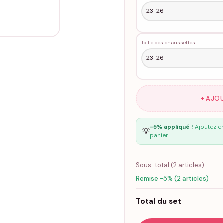
Taille des chaussettes
+ AJO
-5% appliqué !
Ajoutez en
💡
panier.
Sous-total (
2
articles)
Remise -5% (2 articles)
Total du set