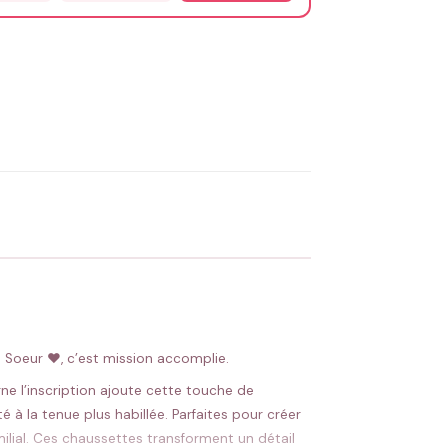
OYER MA DEMANDE ✨
 Flocage en France
✅ Validation avant fabrication
 Soeur ❤, c’est mission accomplie.
gne l’inscription ajoute cette touche de
 à la tenue plus habillée. Parfaites pour créer
lial. Ces chaussettes transforment un détail