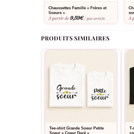
Chaussettes Famille « Frères et
Ch
Soeurs »
so
9,59
€
À partir de
À 
/ par article
PRODUITS SIMILAIRES
Tee-shirt Grande Soeur Petite
T-
Soeur « Coeur Doré »
co