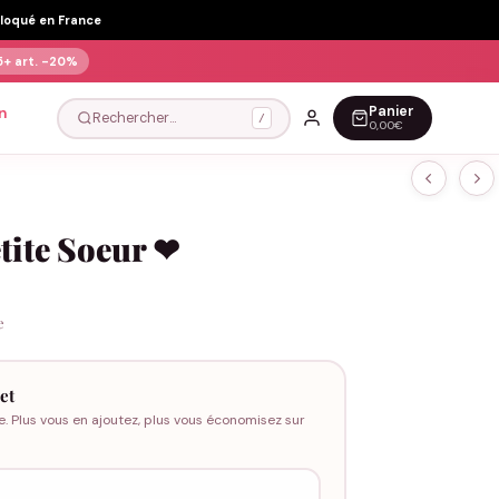
Floqué en France
5+ art.
-20%
Panier
n
Rechercher…
/
0,00€
tite Soeur ❤
e
et
e. Plus vous en ajoutez, plus vous économisez sur