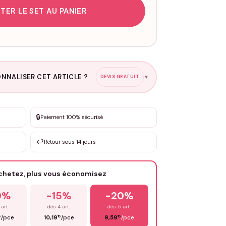
TER LE SET AU PANIER
NNALISER CET ARTICLE ?
DEVIS GRATUIT
▼
esure
🔒
Paiement 100% sécurisé
sation de 3 à 10€ selon la demande
↩️
Retour sous 14 jours
Votre texte / idée
*
achetez, plus vous économisez
Email
*
0%
-15%
-20%
 art.
dès 4 art.
dès 5 art.
€
€
€
/pce
10,19
/pce
9,59
/pce