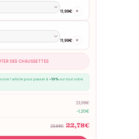
11,99€
✕
11,99€
✕
UTER DES CHAUSSETTES
core 1 article pour passer à
-10%
sur tout votre
23,98€
-1,20€
22,78€
23,98€