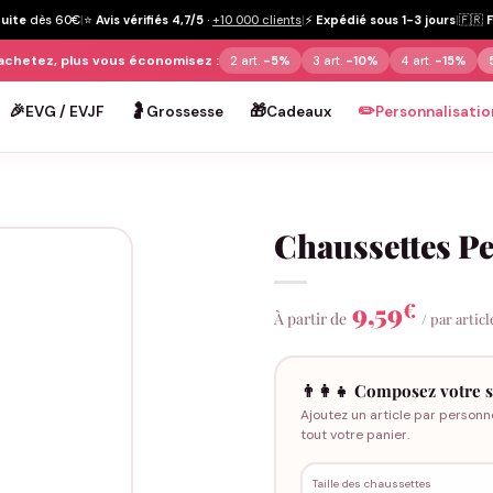
tuite
dès 60€
|
⭐
Avis vérifiés 4,7/5
·
+10 000 clients
|
⚡
Expédié sous 1-3 jours
|
🇫🇷
achetez, plus vous économisez :
2 art.
-5%
3 art.
-10%
4 art.
-15%
🎉
🤰
🎁
✏️
EVG / EVJF
Grossesse
Cadeaux
Personnalisatio
Chaussettes Pe
9,59
€
À partir de
/ par articl
👨‍👩‍👧 Composez votre s
Ajoutez un article par personn
tout votre panier.
Taille des chaussettes