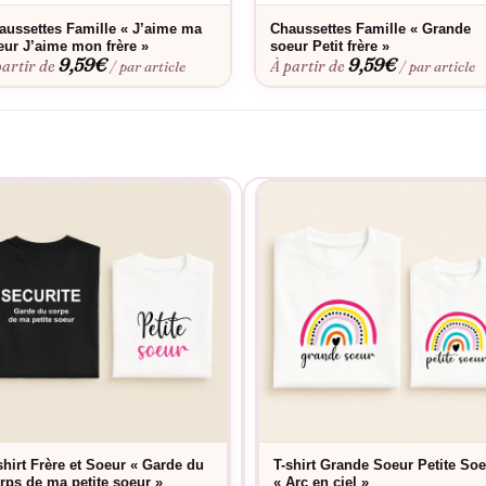
aussettes Famille « J’aime ma
Chaussettes Famille « Grande
eur J’aime mon frère »
soeur Petit frère »
9,59
€
9,59
€
partir de
À partir de
/ par article
/ par article
shirt Frère et Soeur « Garde du
T-shirt Grande Soeur Petite So
rps de ma petite soeur »
« Arc en ciel »