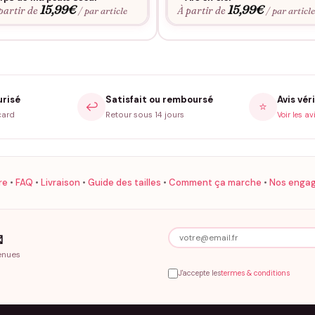
15,99
€
15,99
€
partir de
À partir de
/ par article
/ par articl
urisé
Satisfait ou remboursé
Avis véri
↩️
⭐
card
Retour sous 14 jours
Voir les av
re
•
FAQ
•
Livraison
•
Guide des tailles
•
Comment ça marche
•
Nos enga

enues
J'accepte les
termes & conditions