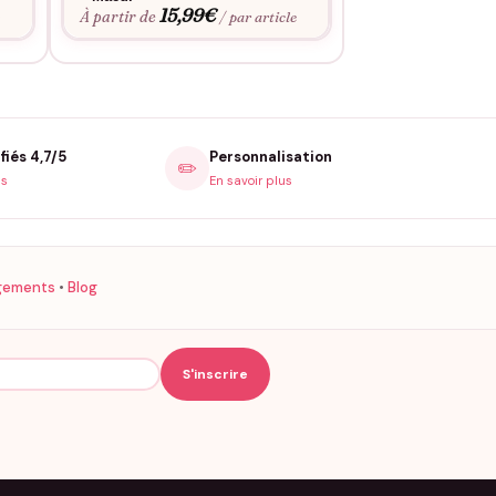
15,99
€
15,9
À partir de
À partir de
e
/ par article
fiés 4,7/5
Personnalisation
✏️
is
En savoir plus
gements
•
Blog