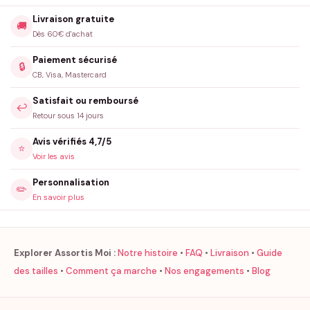
Livraison gratuite
🚚
Dès 60€ d'achat
Paiement sécurisé
🔒
CB, Visa, Mastercard
Satisfait ou remboursé
↩️
Retour sous 14 jours
Avis vérifiés 4,7/5
⭐
Voir les avis
Personnalisation
✏️
En savoir plus
Explorer Assortis Moi :
Notre histoire
•
FAQ
•
Livraison
•
Guide
des tailles
•
Comment ça marche
•
Nos engagements
•
Blog