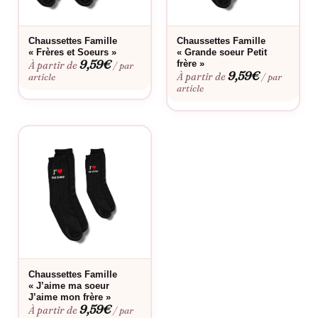
Longueur mi-longue qui reste bien en place
Cadeau parfait qui touche en plein cœur
Chaussettes Famille
Chaussettes Famille
« Frères et Soeurs »
« Grande soeur Petit
9,59
€
frère »
À partir de
/ par
Idéal pour
9,59
€
À partir de
article
/ par
article
Anniversaires, fêtes des sœurs, cadeaux spontanés, moments
en famille ou simplement pour porter avec fierté ce titre au
quotidien.
Bon à savoir
Consultez notre
guide des tailles
pour choisir la coupe parfaite.
Envie d’une touche personnelle ? Découvrez notre
service de
personnalisation
. Pour préserver l’éclat du message, privilégiez
un lavage à la main ou en machine à 40°C maximum. Le tarif
indiqué correspond à une seule paire de chaussettes Grande
Chaussettes Famille
Soeur ❤.
« J’aime ma soeur
J’aime mon frère »
9,59
€
À partir de
/ par