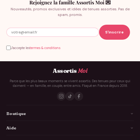
Rejoignez la famille Assortis Moi 💌
Nouveautés, promos exclusives et idées de tenues assorties. Pas de
spam, promis.
J'accepte les
termes & conditions
Assortis
Moi
Parce que les plus beaux moments se vivent assortis. Des tenues pour ceux qui
s'aiment — en famille, en couple, entre amis. Floqué en France depuis 2018.
Boutique
La Famille
Aide
Les Couples
Comment ça marche