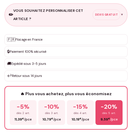
VOUS SOUHAITEZ PERSONNALISER CET
✏️
▼
DEVIS GRATUIT
ARTICLE ?
Personnalisation sur mesure
🇫🇷
✨
Flocage en France
DEVIS GRATUIT · Personnalisation de 3 à 10€ selon la demande
🔒
Paiement 100% sécurisé
Que souhaitez-vous ?
*
🚚
Expédié sous 3-5 jours
↩️
Retour sous 14 jours
Votre texte / idée
*
🔥 Plus vous achetez, plus vous économisez
-5%
-10%
-15%
-20%
Prénom
*
dès 2 art.
dès 3 art.
dès 4 art.
dès 5 art.
€
€
€
€
11,39
/pce
10,79
/pce
10,19
/pce
9,59
/pce
Email
*