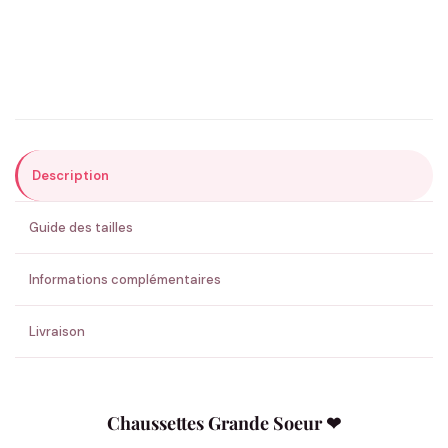
Précisions (optionnel)
Description
ENVOYER MA DEMANDE ✨
Guide des tailles
💚 Retour sous 24-48h
🇫🇷 Flocage en France
✅ Validation avant fabrication
Informations complémentaires
Livraison
Chaussettes Grande Soeur ❤