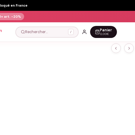
Floqué en France
5+ art.
-20%
Panier
n
Rechercher…
/
0,00€