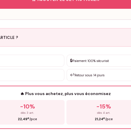
RTICLE ?
🔒
Paiement 100% sécurisé
on la demande
↩️
Retour sous 14 jours
Votre texte / idée
*
🔥 Plus vous achetez, plus vous économisez
Email
*
-10%
-15%
dès 3 art.
dès 4 art.
€
€
22,49
/pce
21,24
/pce