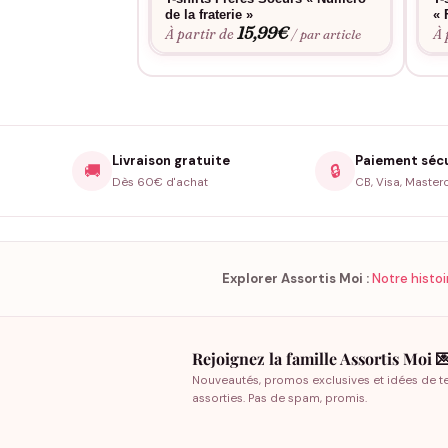
qui résiste aux lavages répétés et aux aventure
de la fraterie »
« 
15,99
€
À partir de
À 
/ par article
Livraison gratuite
Paiement séc
🚚
🔒
Dès 60€ d'achat
CB, Visa, Master
Explorer Assortis Moi :
Notre histoi
Rejoignez la famille Assortis Moi 
Nouveautés, promos exclusives et idées de t
assorties. Pas de spam, promis.