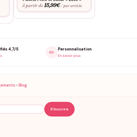
moder.
15,99
€
« Frangin Frangi
À partir de
/ par article
15,9
À partir de
e
fiés 4,7/5
Personnalisation
✏️
is
En savoir plus
gements
•
Blog