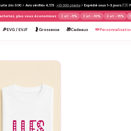
tuite
dès 60€
|
⭐
Avis vérifiés 4,7/5
·
+10 000 clients
|
⚡
Expédié sous 1-3 jours
|
🇫🇷
achetez, plus vous économisez :
2 art.
-5%
3 art.
-10%
4 art.
-15%
🎉
🤰
🎁
✏️
EVG / EVJF
Grossesse
Cadeaux
Personnalisatio