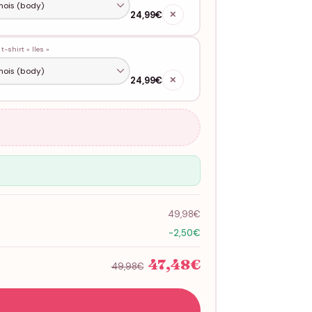
24,99€
✕
 t-shirt « lles »
24,99€
✕
49,98€
-2,50€
47,48€
49,98€