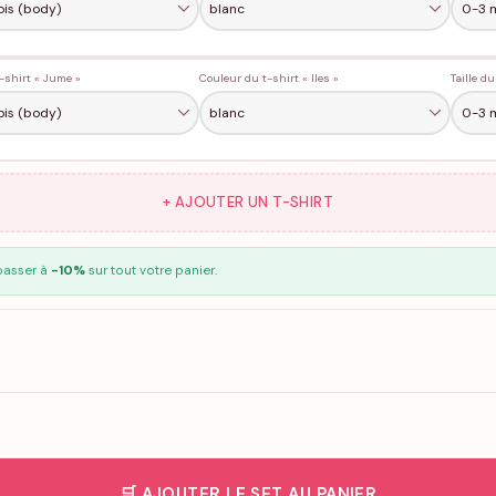
t-shirt « Jume »
Couleur du t-shirt « lles »
Taille du
+ AJOUTER UN T-SHIRT
passer à
-10%
sur tout votre panier.
🛒 AJOUTER LE SET AU PANIER