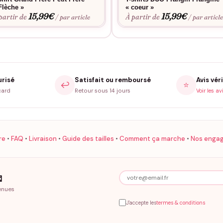
s du quotidien. Style intemporel qui traverse les saisons sans se dé
Flèche »
« coeur »
15,99
€
15,99
€
partir de
À partir de
/ par article
/ par articl
urisé
Satisfait ou remboursé
Avis véri
↩️
⭐
card
Retour sous 14 jours
Voir les av
re
•
FAQ
•
Livraison
•
Guide des tailles
•
Comment ça marche
•
Nos enga

enues
J'accepte les
termes & conditions