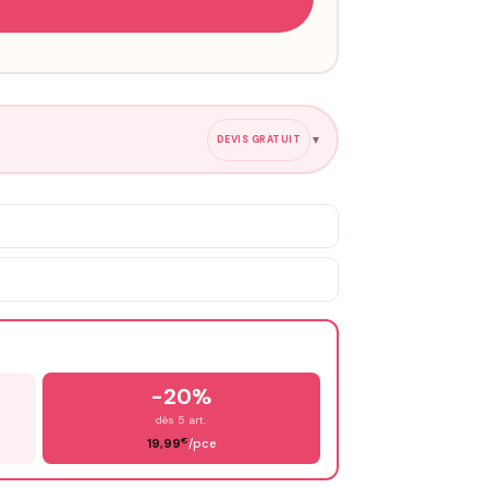
DEVIS GRATUIT
▼
-20%
dès 5 art.
€
19,99
/pce