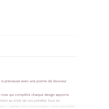
é si précieuse avec une pointe de douceur
cœur rose qui complète chaque design apporte
ptent au style de vos jumelles tout en
ltes – parfait pour immortaliser cette gémellité