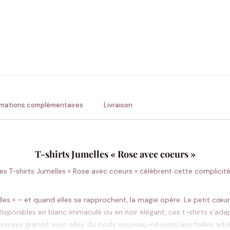
ENVOYER MA DEMANDE ✨
💚 Retour sous 24-48h
🇫🇷 Flocage en France
✅ Validation avant fabrication
rmations complémentaires
Livraison
T-shirts Jumelles « Rose avec coeurs »
es T-shirts Jumelles « Rose avec coeurs » célèbrent cette complicit
 « lles » – et quand elles se rapprochent, la magie opère. Le petit 
Disponibles en blanc immaculé ou en noir élégant, ces t-shirts s’ada
 unisexe grandit avec elles, du body nouveau-né jusqu’aux tailles adu