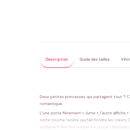
Description
Guide des tailles
Info
Deux petites princesses qui partagent tout ? C
romantique.
L’une porte fièrement « Jume », l’autre affiche
cette touche tendre qui fait fondre les cœurs. 
soulignant leur lien unique. La coupe classique