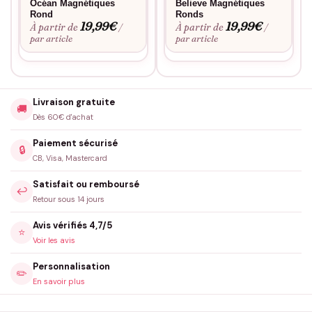
Océan Magnétiques
Believe Magnétiques
Rond
Ronds
19,99
€
19,99
€
À partir de
À partir de
/
/
par article
par article
Livraison gratuite
🚚
Dès 60€ d'achat
Paiement sécurisé
🔒
CB, Visa, Mastercard
Satisfait ou remboursé
↩️
Retour sous 14 jours
Avis vérifiés 4,7/5
⭐
Voir les avis
Personnalisation
✏️
En savoir plus