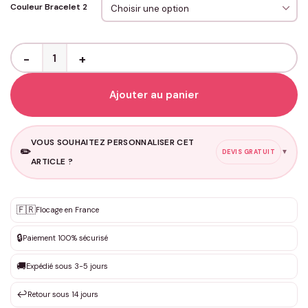
Couleur Bracelet 2
quantité de Bracelets Couple - Infini Magnétiques Rond
Ajouter au panier
VOUS SOUHAITEZ PERSONNALISER CET
✏️
▼
DEVIS GRATUIT
ARTICLE ?
Personnalisation sur mesure
🇫🇷
✨
Flocage en France
DEVIS GRATUIT · Personnalisation de 3 à 10€ selon la demande
🔒
Paiement 100% sécurisé
Que souhaitez-vous ?
*
🚚
Expédié sous 3-5 jours
↩️
Retour sous 14 jours