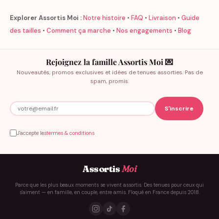
Explorer Assortis Moi :
Notre histoire
•
FAQ
•
Livraison
•
Guide
des tailles
•
Comment ça marche
•
Nos engagements
•
Blog
Rejoignez la famille Assortis Moi 💌
Nouveautés, promos exclusives et idées de tenues assorties. Pas de
spam, promis.
J'accepte les
termes & conditions
Assortis
Moi
Parce que les plus beaux moments se vivent assortis. Des tenues pour ceux qui
s'aiment — en famille, en couple, entre amis. Floqué en France depuis 2018.