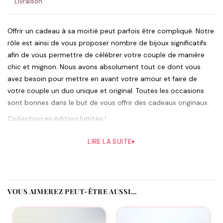
Livraison
Offrir un cadeau à sa moitié peut parfois être compliqué. Notre
rôle est ainsi de vous proposer nombre de bijoux significatifs
afin de vous permettre de célébrer votre couple de manière
chic et mignon. Nous avons absolument tout ce dont vous
avez besoin pour mettre en avant votre amour et faire de
votre couple un duo unique et original. Toutes les occasions
sont bonnes dans le but de vous offrir des cadeaux originaux.
Collection en édition limitée !
L’Infini n’étant ni en argent, ni en acier inoxydable nous vous
LIRE LA SUITE
▾
conseillons de le vernir avec un vernis de protection avant son
utilisation.
Bracelets Couple – Infini Magnétiques Rond : Un Lien Unique
et Éternel
VOUS AIMEREZ PEUT-ÊTRE AUSSI…
Découvrez les Bracelets Couple – Infini Magnétiques Rond, une
création sublime qui symbolise la connexion et l’amour éternel