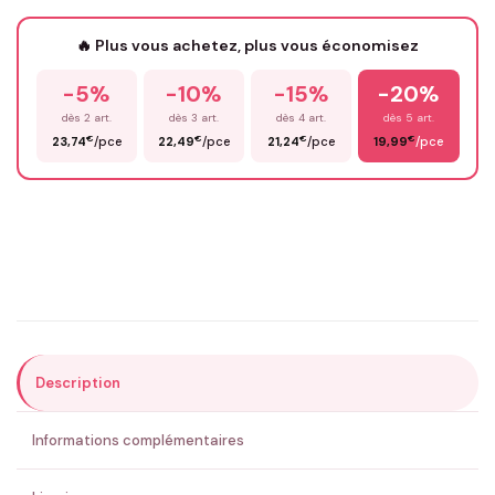
Votre texte / idée
*
🔥 Plus vous achetez, plus vous économisez
-5%
-10%
-15%
-20%
Prénom
*
dès 2 art.
dès 3 art.
dès 4 art.
dès 5 art.
€
€
€
€
23,74
/pce
22,49
/pce
21,24
/pce
19,99
/pce
Email
*
Précisions (optionnel)
Description
ENVOYER MA DEMANDE ✨
Informations complémentaires
💚 Retour sous 24-48h
🇫🇷 Flocage en France
✅ Validation avant fabrication