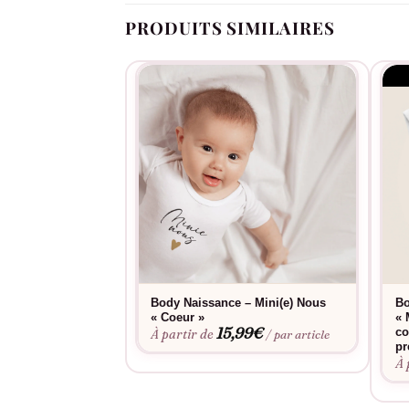
PRODUITS SIMILAIRES
Body Naissance – Mini(e) Nous
Bo
« Coeur »
« 
15,99
€
co
À partir de
/ par article
pr
À 