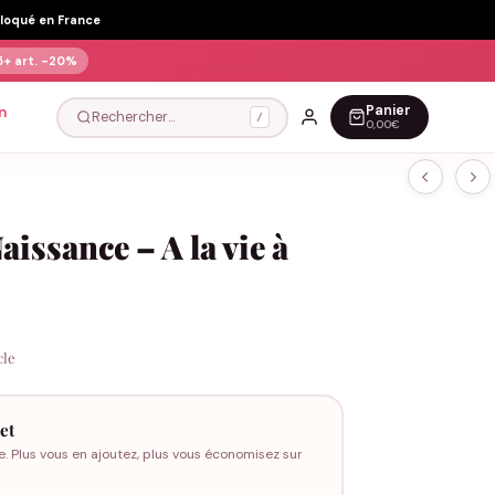
Floqué en France
5+ art.
-20%
Panier
n
Rechercher…
/
0,00€
issance – A la vie à
cle
et
e. Plus vous en ajoutez, plus vous économisez sur