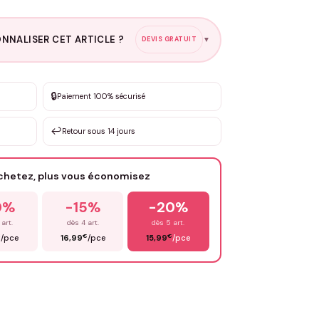
NNALISER CET ARTICLE ?
DEVIS GRATUIT
▼
esure
🔒
Paiement 100% sécurisé
sation de 3 à 10€ selon la demande
↩️
Retour sous 14 jours
Votre texte / idée
*
achetez, plus vous économisez
Email
*
0%
-15%
-20%
 art.
dès 4 art.
dès 5 art.
€
€
€
/pce
16,99
/pce
15,99
/pce