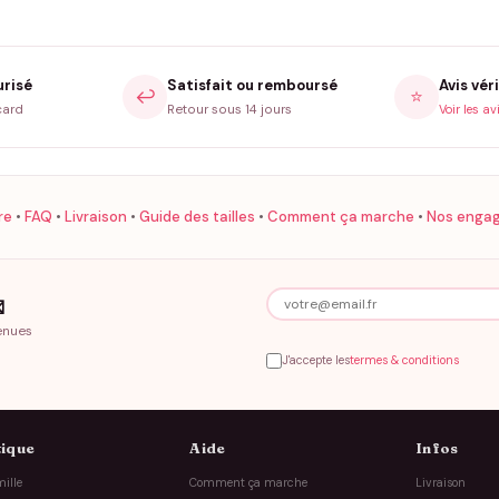
urisé
Satisfait ou remboursé
Avis véri
↩️
⭐
card
Retour sous 14 jours
Voir les av
re
•
FAQ
•
Livraison
•
Guide des tailles
•
Comment ça marche
•
Nos enga

enues
J'accepte les
termes & conditions
ique
Aide
Infos
ille
Comment ça marche
Livraison