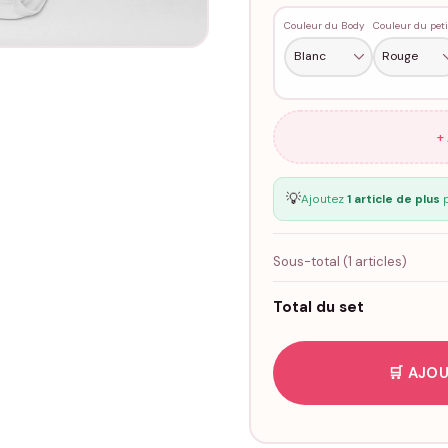
Couleur du Body
+
💡
Ajoutez
1 article de plus
p
Sous-total (
1
articles)
Total du set
🛒 AJOU