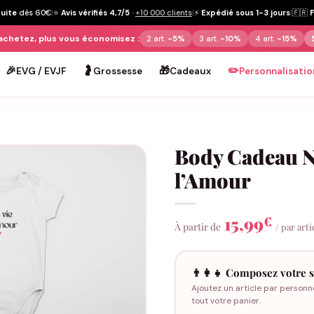
tuite
dès 60€
|
⭐
Avis vérifiés 4,7/5
·
+10 000 clients
|
⚡
Expédié sous 1-3 jours
|
🇫🇷
achetez, plus vous économisez :
2 art.
-5%
3 art.
-10%
4 art.
-15%
🎉
🤰
🎁
✏️
EVG / EVJF
Grossesse
Cadeaux
Personnalisatio
Body Cadeau Na
l’Amour
15,99
€
À partir de
/ par arti
👨‍👩‍👧 Composez votre s
Ajoutez un article par personn
tout votre panier.