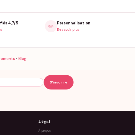
fiés 4,7/5
Personnalisation
✏️
is
En savoir plus
gements
•
Blog
Légal
À propos