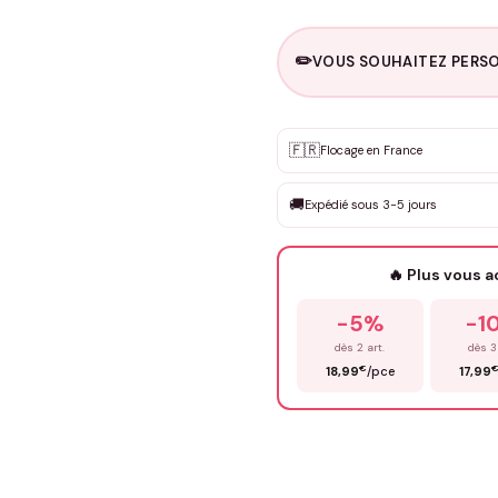
✏️
VOUS SOUHAITEZ PERSO
Personnalisation sur m
🇫🇷
✨
Flocage en France
DEVIS GRATUIT · Personnali
🚚
Expédié sous 3-5 jours
Que souhaitez-vous ?
*
🔥 Plus vous 
Prénom
*
-5%
-1
dès 2 art.
dès 3
€
18,99
/pce
17,99
Précisions (optionnel)