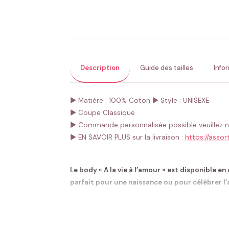
Description
Guide des tailles
Info
► Matière : 100% Coton
► Style : UNISEXE
► Coupe Classique
► Commande personnalisée possible veuillez n
► EN SAVOIR PLUS sur la livraison :
https://assort
Le body « A la vie à l’amour » est disponible en
parfait pour une naissance ou pour célébrer l’a
Le message « A la vie à l’amour » est une déclar
pour les parents de toujours donner à leur enfan
Fabriqué à partir de coton doux et confortable,