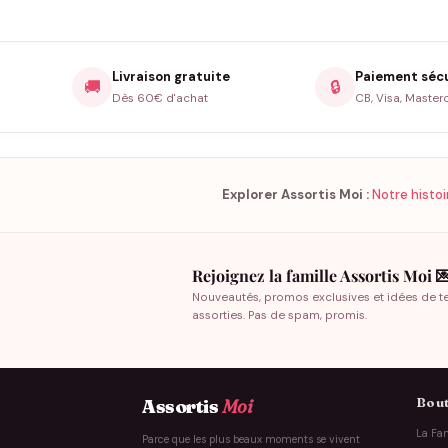
Livraison gratuite
Paiement séc
🚚
🔒
Dès 60€ d'achat
CB, Visa, Master
Explorer Assortis Moi :
Notre histoi
Rejoignez la famille Assortis Moi 
Nouveautés, promos exclusives et idées de t
assorties. Pas de spam, promis.
Bout
Assortis
Moi
La Fam
Parce que les plus beaux moments se vivent