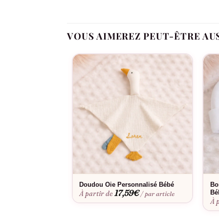
long de la journée. Il dispose également de bou
Ce body est non seulement un cadeau pratique e
VOUS AIMEREZ PEUT-ÊTRE AU
ceux qui le voient. Il est sûr de devenir un souv
Doudou Oie Personnalisé Bébé
Bo
17,59
€
Bé
À partir de
/ par article
À 