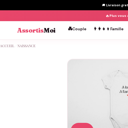
🚚
Livraison gra
🔥
Plus vous 
💑
👨‍👩‍👧‍👦
Assortis
Moi
Couple
Famille
Passer
ACCUEIL
/
NAISSANCE
au
contenu