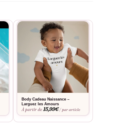
RUPTURE 
Body Cadeau Naissance –
Carte Cadeau Nai
20,00
€
Larguez les Amours
15,99
€
À partir de
/ par article