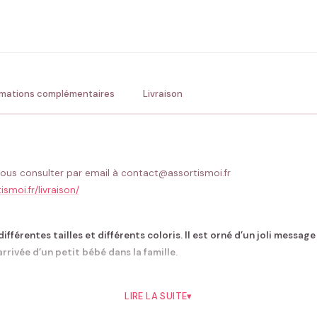
ENV
💚 Retour sous 24-48h
🇫
rmations complémentaires
Livraison
ous consulter par email à contact@assortismoi.fr
ismoi.fr/livraison/
 différentes tailles et différents coloris. Il est orné d’un joli mess
rrivée d’un petit bébé dans la famille.
ation forte et significative qui rappelle l’importance de l’amour dan
t l’amour et l’attention dont il a besoin pour grandir en toute confi
LIRE LA SUITE
▾
 ce body offre une sensation de confort et de chaleur pour le bébé, e