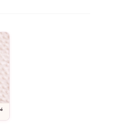
 le changement de couche.
 profonde qui peut être appréciée par tous
bé