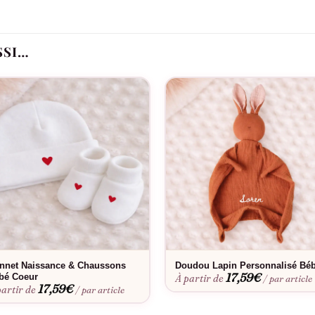
tons-pression pratiques à l’entrejambe pour faciliter l’habillage et
t confortable pour bébé, mais il offre également une signification
SSI…
enir précieux pour les parents et leur bébé.
nnet Naissance & Chaussons
Doudou Lapin Personnalisé Bé
17,59
€
bé Coeur
À partir de
/ par article
17,59
€
partir de
/ par article