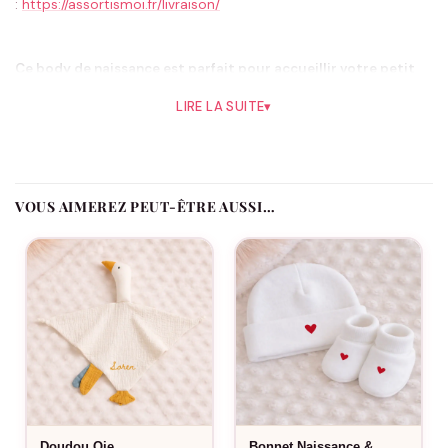
:
https://assortismoi.fr/livraison/
Ce body de naissance est parfait pour accueillir votre petit
bout de chou dans le monde.
LIRE LA SUITE
▾
Il est confectionné en coton doux et confortable pour la peau
délicate des nourrissons. Le motif Mini(e) « Nous ❤ » est
imprimé sur le devant du body, ajoutant une touche mignonne
et charmante à la tenue de votre bébé.
VOUS AIMEREZ PEUT-ÊTRE AUSSI…
Si vous cherchez un moyen adorable et pratique d’annoncer la
naissance de votre bébé, le body de naissance Mini(e) « Nous
❤ » est le choix parfait. Ce body en coton doux et confortable
est imprimé avec un motif charmant et mignon qui fera fondre
le cœur de tous vos proches.
Avec des boutons-pression pratiques sur le devant et à
l’entrejambe, ce body est facile à enfiler et à enlever, ce qui le
rend parfait pour les nouveau-nés qui ont besoin de
changements fréquents de couches. De plus, le body est
Doudou Oie
Bonnet Naissance &