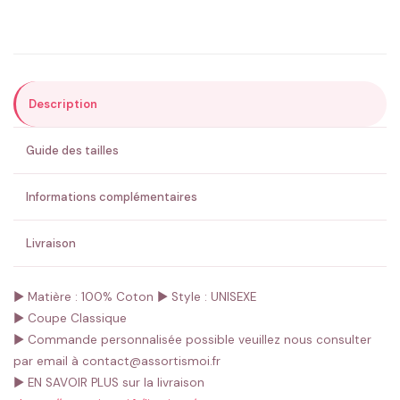
Précisions (optionnel)
Description
ENVOYER MA DEMANDE ✨
Guide des tailles
💚 Retour sous 24-48h
🇫🇷 Flocage en France
✅ Validation avant fabrication
Informations complémentaires
Livraison
► Matière : 100% Coton
► Style : UNISEXE
► Coupe Classique
► Commande personnalisée possible veuillez nous consulter
par email à contact@assortismoi.fr
► EN SAVOIR PLUS sur la livraison