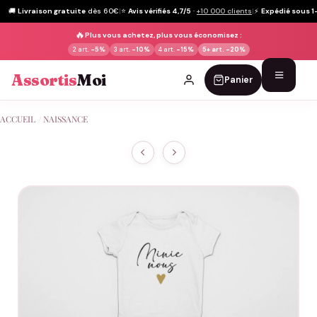
🚚
Livraison gratuite
dès 60€
|
⭐
Avis vérifiés 4,7/5
·
+10 000 clients
|
⚡
Expédié sous 1
🔥
Plus vous achetez, plus vous économisez :
2 art.
-5%
3 art.
-10%
4 art.
-15%
5+ art.
-20%
Assortis
Moi
Panier
Passer
ACCUEIL
/
NAISSANCE
au
contenu