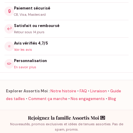
Paiement sécurisé
🔒
CB, Visa, Mastercard
Satisfait ou remboursé
↩️
Retour sous 14 jours
Avis vérifiés 4,7/5
⭐
Voir les avis
Personnalisation
✏️
En savoir plus
Explorer Assortis Moi :
Notre histoire
•
FAQ
•
Livraison
•
Guide
des tailles
•
Comment ça marche
•
Nos engagements
•
Blog
Rejoignez la famille Assortis Moi 💌
Nouveautés, promos exclusives et idées de tenues assorties. Pas de
spam, promis.