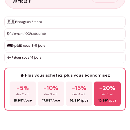
ARTICLE ?
Personnalisation sur mesure
🇫🇷
✨
Flocage en France
DEVIS GRATUIT · Personnalisation de 3 à 10€ selon la demande
🔒
Paiement 100% sécurisé
Que souhaitez-vous ?
*
🚚
Expédié sous 3-5 jours
↩️
Retour sous 14 jours
Votre texte / idée
*
🔥 Plus vous achetez, plus vous économisez
-5%
-10%
-15%
-20%
Prénom
*
dès 2 art.
dès 3 art.
dès 4 art.
dès 5 art.
€
€
€
€
18,99
/pce
17,99
/pce
16,99
/pce
15,99
/pce
Email
*