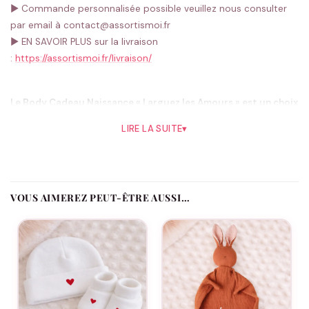
► Commande personnalisée possible veuillez nous consulter
par email à contact@assortismoi.fr
► EN SAVOIR PLUS sur la livraison
:
https://assortismoi.fr/livraison/
Le Body Cadeau Naissance « Larguez les Amours » est un choix
parfait pour les marins et amoureux de la mer . Cet adorable
LIRE LA SUITE
▾
et confortable body est fabriqué en coton doux pour la peau
sensible des bébés.
Le design du body est tout simplement charmant, avec un
design tout pleins d’amour. Le message « Larguez les Amours »
VOUS AIMEREZ PEUT-ÊTRE AUSSI…
inscrit sur le body est un clin d’œil à l’univers de la mer et
évoque une atmosphère de liberté et de voyage.
Notre body est également pratique pour les parents grâce à
sa coupe confortable et pratique avec une encolure élastique
et des boutons-pression pour faciliter le change de bébé. Il est
également facile à entretenir, pouvant être lavé en machine.