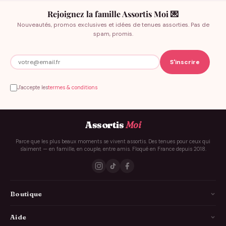
Rejoignez la famille Assortis Moi 💌
Nouveautés, promos exclusives et idées de tenues assorties. Pas de
spam, promis.
J'accepte les
termes & conditions
Assortis
Moi
Parce que les plus beaux moments se vivent assortis. Des tenues pour ceux qui
s'aiment — en famille, en couple, entre amis. Floqué en France depuis 2018.
Boutique
La Famille
Aide