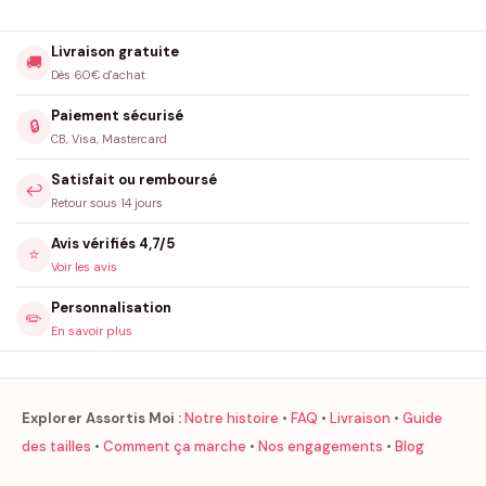
Livraison gratuite
🚚
Dès 60€ d'achat
Paiement sécurisé
🔒
CB, Visa, Mastercard
Satisfait ou remboursé
↩️
Retour sous 14 jours
Avis vérifiés 4,7/5
⭐
Voir les avis
Personnalisation
✏️
En savoir plus
Explorer Assortis Moi :
Notre histoire
•
FAQ
•
Livraison
•
Guide
des tailles
•
Comment ça marche
•
Nos engagements
•
Blog