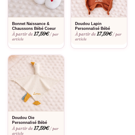
Ce body est disponible en différentes tailles et différents
coloris.
En résumé, notre Body Cadeau Naissance « Larguez les
Bonnet Naissance &
Doudou Lapin
Amours » est un cadeau parfait pour les parents qui aiment la
Chaussons Bébé Coeur
Personnalisé Bébé
17,59
€
17,59
€
À partir de
À partir de
/ par
/ par
mer et les bateaux, ainsi que pour leur bébé qui sera adorable
article
article
et confortable dans ce body doux et mignon. Un souvenir
original qui rappellera la liberté de voguer sur les flots à tous
les amoureux de l’océan.
Doudou Oie
Personnalisé Bébé
17,59
€
À partir de
/ par
article