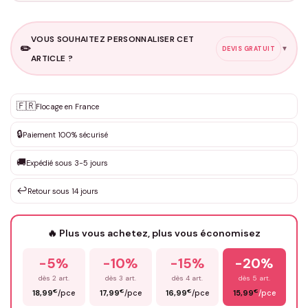
VOUS SOUHAITEZ PERSONNALISER CET
✏️
▼
DEVIS GRATUIT
ARTICLE ?
Personnalisation sur mesure
🇫🇷
✨
Flocage en France
DEVIS GRATUIT · Personnalisation de 3 à 10€ selon la demande
🔒
Paiement 100% sécurisé
Que souhaitez-vous ?
*
🚚
Expédié sous 3-5 jours
↩️
Retour sous 14 jours
Votre texte / idée
*
🔥 Plus vous achetez, plus vous économisez
-5%
-10%
-15%
-20%
Prénom
*
dès 2 art.
dès 3 art.
dès 4 art.
dès 5 art.
€
€
€
€
18,99
/pce
17,99
/pce
16,99
/pce
15,99
/pce