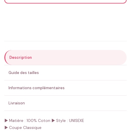
Email
*
Précisions (optionnel)
Description
ENVOYER MA DEMANDE ✨
Guide des tailles
💚 Retour sous 24-48h
🇫🇷 Flocage en France
✅ Validation avant fabrication
Informations complémentaires
Livraison
► Matière : 100% Coton
► Style : UNISEXE
► Coupe Classique