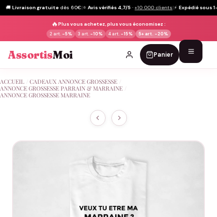
🚚
Livraison gratuite
dès 60€
|
⭐
Avis vérifiés 4,7/5
·
+10 000 clients
|
⚡
Expédié sous 1
🔥
Plus vous achetez, plus vous économisez :
2 art.
-5%
3 art.
-10%
4 art.
-15%
5+ art.
-20%
Assortis
Moi
Panier
Passer
ACCUEIL
/
CADEAUX ANNONCE GROSSESSE
/
au
ANNONCE GROSSESSE PARRAIN & MARRAINE
/
ANNONCE GROSSESSE MARRAINE
contenu