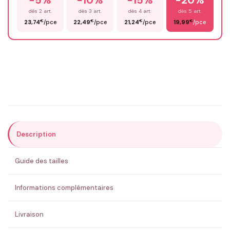
-5%
-10%
-15%
-20%
Prénom
*
dès 2 art.
dès 3 art.
dès 4 art.
dès 5 art.
€
€
€
€
23,74
/pce
22,49
/pce
21,24
/pce
19,99
/pce
Email
*
Précisions (optionnel)
Description
ENVOYER MA DEMANDE ✨
Guide des tailles
💚 Retour sous 24-48h
🇫🇷 Flocage en France
✅ Validation avant fabrication
Informations complémentaires
Livraison