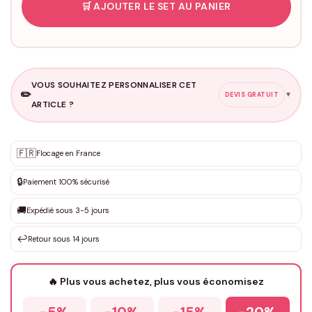
🛒 AJOUTER LE SET AU PANIER
VOUS SOUHAITEZ PERSONNALISER CET
✏️
▼
DEVIS GRATUIT
ARTICLE ?
Personnalisation sur mesure
🇫🇷
✨
Flocage en France
DEVIS GRATUIT · Personnalisation de 3 à 10€ selon la demande
🔒
Paiement 100% sécurisé
Que souhaitez-vous ?
*
🚚
Expédié sous 3-5 jours
↩️
Retour sous 14 jours
Votre texte / idée
*
🔥 Plus vous achetez, plus vous économisez