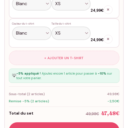
✕
24,99€
Couleur du t-shirt
Taille du t-shirt
✕
24,99€
+ AJOUTER UN T-SHIRT
-5% appliqué !
Ajoutez encore 1 article pour passer à
-10%
sur
💡
tout votre panier.
Sous-total (
2
articles)
49,98€
Remise -5% (2 articles)
-2,50€
47,48€
Total du set
49,98€