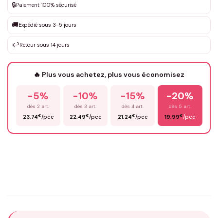
🔒
Paiement 100% sécurisé
Que souhaitez-vous ?
*
🚚
Expédié sous 3-5 jours
↩️
Retour sous 14 jours
Votre texte / idée
*
🔥 Plus vous achetez, plus vous économisez
-5%
-10%
-15%
-20%
Prénom
*
dès 2 art.
dès 3 art.
dès 4 art.
dès 5 art.
€
€
€
€
23,74
/pce
22,49
/pce
21,24
/pce
19,99
/pce
Email
*
Précisions (optionnel)