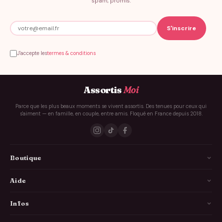
spam, promis.
J'accepte les
termes & conditions
Assortis
Moi
Parce que les plus beaux moments se vivent assortis. Des tenues pour ceux qui
s'aiment — en famille, en couple, entre amis. Floqué en France depuis 2018.
Boutique
La Famille
Aide
Les Couples
Comment ça marche
Infos
Les Copains
Guide des tailles
Livraison