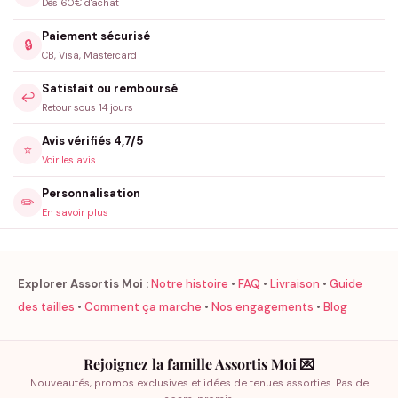
Dès 60€ d'achat
Paiement sécurisé
🔒
CB, Visa, Mastercard
Satisfait ou remboursé
↩️
Retour sous 14 jours
Avis vérifiés 4,7/5
⭐
Voir les avis
Personnalisation
✏️
En savoir plus
Explorer Assortis Moi :
Notre histoire
•
FAQ
•
Livraison
•
Guide
des tailles
•
Comment ça marche
•
Nos engagements
•
Blog
Rejoignez la famille Assortis Moi 💌
Nouveautés, promos exclusives et idées de tenues assorties. Pas de