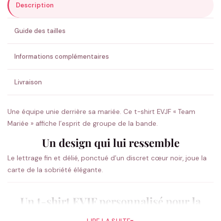
Description
ENVOYER MA DEMANDE ✨
Guide des tailles
💚 Retour sous 24-48h
🇫🇷 Flocage en France
✅ Validation avant fabrication
Informations complémentaires
Livraison
Une équipe unie derrière sa mariée. Ce t-shirt EVJF « Team
Mariée » affiche l’esprit de groupe de la bande.
Un design qui lui ressemble
Le lettrage fin et délié, ponctué d’un discret cœur noir, joue la
carte de la sobriété élégante.
Un t-shirt EVJF personnalisé pour la
team