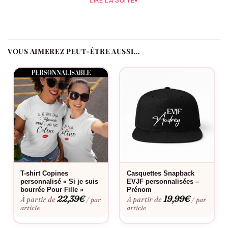
LIRE LA SUITE
▾
Léger et facile à vivre, ce t-shirt EVJF accompagne la journée
sans contrainte, parfait pour un EVJF ensoleillé ou une sortie
entre copines. Ajoutez le prénom de chacune, la date de l’EVJF
et le rôle de chaque participante : La Mariée, La Team ou Le
VOUS AIMEREZ PEUT-ÊTRE AUSSI…
Témoin.
Comment se distingue ce modèle ?
Le lettrage fin et délié, ponctué d’un discret cœur noir, joue la
carte de la sobriété élégante.
Le flocage est-il fait en France ?
Oui, dans notre atelier en France, à la commande.
T-shirt Copines
Casquettes Snapback
Fabriqué à la commande, floqué en France.
personnalisé « Si je suis
EVJF personnalisées –
bourrée Pour Fille »
Prénom
22,39
€
19,99
€
À partir de
À partir de
/ par
/ par
article
article