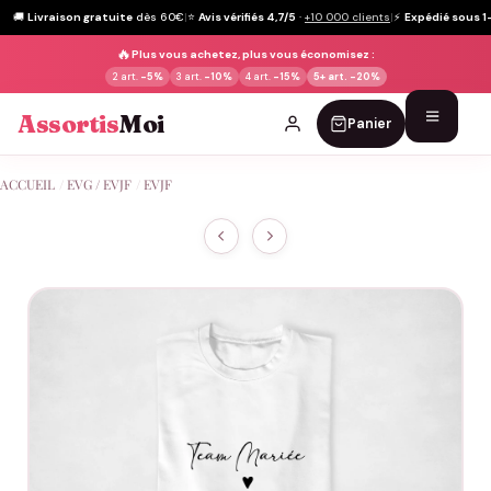
🚚
Livraison gratuite
dès 60€
|
⭐
Avis vérifiés 4,7/5
·
+10 000 clients
|
⚡
Expédié sous 1
🔥
Plus vous achetez, plus vous économisez :
2 art.
-5%
3 art.
-10%
4 art.
-15%
5+ art.
-20%
Assortis
Moi
Panier
Passer
ACCUEIL
/
EVG / EVJF
/
EVJF
au
contenu