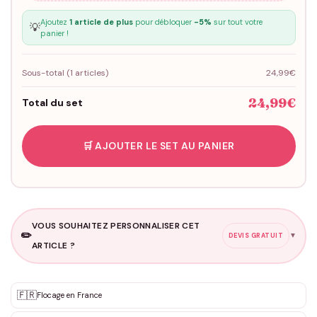
Ajoutez
1 article de plus
pour débloquer
-5%
sur tout votre
💡
panier !
Sous-total (
1
articles)
24,99€
24,99€
Total du set
🛒 AJOUTER LE SET AU PANIER
VOUS SOUHAITEZ PERSONNALISER CET
✏️
▼
DEVIS GRATUIT
ARTICLE ?
Personnalisation sur mesure
🇫🇷
✨
Flocage en France
DEVIS GRATUIT · Personnalisation de 3 à 10€ selon la demande