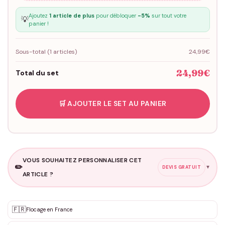
Ajoutez
1 article de plus
pour débloquer
-5%
sur tout votre
💡
panier !
Sous-total (
1
articles)
24,99€
24,99€
Total du set
🛒 AJOUTER LE SET AU PANIER
VOUS SOUHAITEZ PERSONNALISER CET
✏️
▼
DEVIS GRATUIT
ARTICLE ?
Personnalisation sur mesure
🇫🇷
✨
Flocage en France
DEVIS GRATUIT · Personnalisation de 3 à 10€ selon la demande