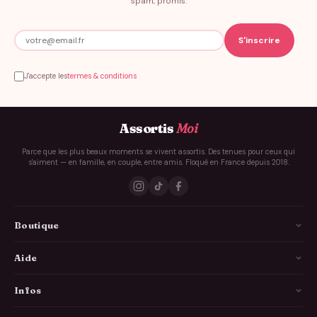
spam, promis.
J'accepte les
termes & conditions
Assortis
Moi
Parce que les plus beaux moments se vivent assortis. Des tenues pour ceux qui
s'aiment — en famille, en couple, entre amis. Floqué en France depuis 2018.
Boutique
La Famille
Aide
Les Couples
Comment ça marche
Infos
Les Copains
Guide des tailles
Livraison