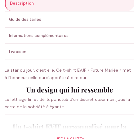
Description
ENVOYER MA DEMANDE ✨
Guide des tailles
💚 Retour sous 24-48h
🇫🇷 Flocage en France
✅ Validation avant fabrication
Informations complémentaires
Livraison
La star du jour, c’est elle. Ce t-shirt EVJF « Future Mariée » met
à l’honneur celle qui s’apprête à dire oui.
Un design qui lui ressemble
Le lettrage fin et délié, ponctué d’un discret cœur noir, joue la
carte de la sobriété élégante.
Un t-shirt EVJF personnalisé pour la
team