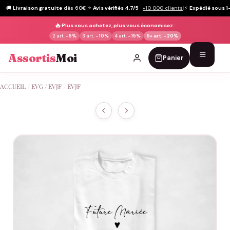
🚚
Livraison gratuite
dès 60€
|
⭐
Avis vérifiés 4,7/5
·
+10 000 clients
|
⚡
Expédié sous 1
🔥
Plus vous achetez, plus vous économisez :
2 art.
-5%
3 art.
-10%
4 art.
-15%
5+ art.
-20%
Assortis
Moi
Panier
Passer
ACCUEIL
/
EVG / EVJF
/
EVJF
au
contenu