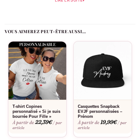
LIRE LA SUITE
▾
Léger et facile à vivre, ce t-shirt EVJF accompagne la journée
sans contrainte, parfait pour un EVJF ensoleillé ou une sortie
entre copines. Ajoutez le prénom de chacune, la date de l’EVJF
et le rôle de chaque participante : La Mariée, La Team ou Le
VOUS AIMEREZ PEUT-ÊTRE AUSSI…
Témoin.
Comment se distingue ce modèle ?
Le lettrage fin et délié, ponctué d’un discret cœur noir, joue la
carte de la sobriété élégante.
Le flocage est-il fait en France ?
Oui, dans notre atelier en France, à la commande.
T-shirt Copines
Casquettes Snapback
Fabriqué à la commande, floqué en France.
personnalisé « Si je suis
EVJF personnalisées –
bourrée Pour Fille »
Prénom
22,39
€
19,99
€
À partir de
À partir de
/ par
/ par
article
article