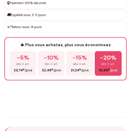
🔒
Paiement 100% sécurisé
Que souhaitez-vous ?
*
🚚
Expédié sous 3-5 jours
↩️
Retour sous 14 jours
Votre texte / idée
*
🔥 Plus vous achetez, plus vous économisez
-5%
-10%
-15%
-20%
Prénom
*
dès 2 art.
dès 3 art.
dès 4 art.
dès 5 art.
€
€
€
€
23,74
/pce
22,49
/pce
21,24
/pce
19,99
/pce
Email
*
Précisions (optionnel)