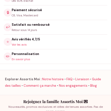
Dès 60€ d'achat
Paiement sécurisé
🔒
CB, Visa, Mastercard
Satisfait ou remboursé
↩️
Retour sous 14 jours
Avis vérifiés 4,7/5
⭐
Voir les avis
Personnalisation
✏️
En savoir plus
Explorer Assortis Moi :
Notre histoire
•
FAQ
•
Livraison
•
Guide
des tailles
•
Comment ça marche
•
Nos engagements
•
Blog
Rejoignez la famille Assortis Moi 💌
Nouveautés, promos exclusives et idées de tenues assorties. Pas de