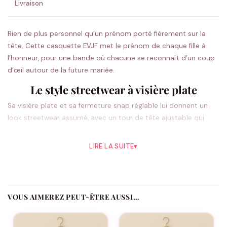
Livraison
Rien de plus personnel qu’un prénom porté fièrement sur la
tête. Cette casquette EVJF met le prénom de chaque fille à
l’honneur, pour une bande où chacune se reconnaît d’un coup
d’œil autour de la future mariée.
Le style streetwear à visière plate
Sa visière plate et sa fermeture snap réglable lui donnent un
look streetwear assumé, avec un tour de tête ajustable qui
s’adapte à toutes les têtes de la bande.
LIRE LA SUITE
▾
Une casquette EVJF personnalisée pour la
team
Indiquez le prénom de chaque participante et la date de l’EVJF.
VOUS AIMEREZ PEUT-ÊTRE AUSSI…
Chaque casquette devient unique tout en gardant l’unité
visuelle du groupe, et la future mariée se repère facilement au