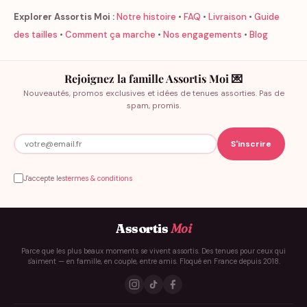
Explorer Assortis Moi :
Notre histoire
•
FAQ
•
Livraison
•
Guide
des tailles
•
Comment ça marche
•
Nos engagements
•
Blog
Rejoignez la famille Assortis Moi 💌
Nouveautés, promos exclusives et idées de tenues assorties. Pas de
spam, promis.
J'accepte les
termes & conditions
Assortis
Moi
Parce que les plus beaux moments se vivent assortis. Des tenues pour ceux qui
s'aiment — en famille, en couple, entre amis. Floqué en France depuis 2018.