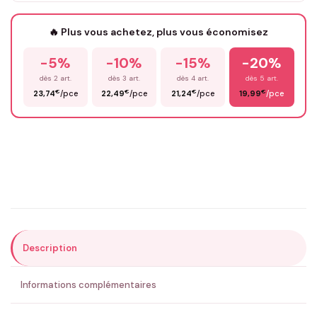
Votre texte / idée
*
🔥 Plus vous achetez, plus vous économisez
-5%
-10%
-15%
-20%
Prénom
*
dès 2 art.
dès 3 art.
dès 4 art.
dès 5 art.
€
€
€
€
23,74
/pce
22,49
/pce
21,24
/pce
19,99
/pce
Email
*
Précisions (optionnel)
Description
ENVOYER MA DEMANDE ✨
Informations complémentaires
💚 Retour sous 24-48h
🇫🇷 Flocage en France
✅ Validation avant fabrication