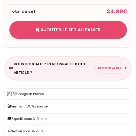
24,99€
Total du set
🛒 AJOUTER LE SET AU PANIER
VOUS SOUHAITEZ PERSONNALISER CET
✏️
▼
DEVIS GRATUIT
ARTICLE ?
Personnalisation sur mesure
🇫🇷
✨
Flocage en France
DEVIS GRATUIT · Personnalisation de 3 à 10€ selon la demande
🔒
Paiement 100% sécurisé
Que souhaitez-vous ?
*
🚚
Expédié sous 3-5 jours
↩️
Retour sous 14 jours