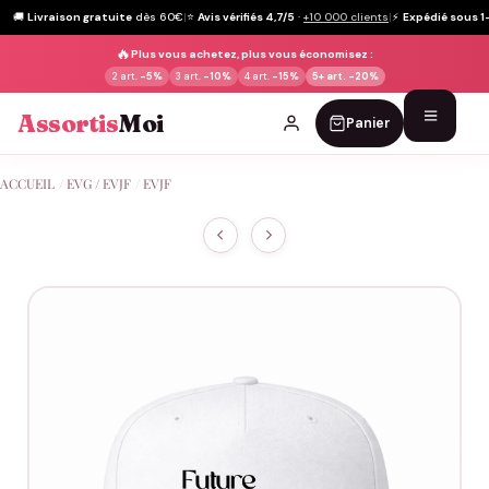
🚚
Livraison gratuite
dès 60€
|
⭐
Avis vérifiés 4,7/5
·
+10 000 clients
|
⚡
Expédié sous 1
🔥
Plus vous achetez, plus vous économisez :
2 art.
-5%
3 art.
-10%
4 art.
-15%
5+ art.
-20%
Assortis
Moi
Panier
Passer
ACCUEIL
/
EVG / EVJF
/
EVJF
au
contenu