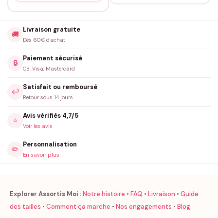
Livraison gratuite
🚚
Dès 60€ d'achat
Paiement sécurisé
🔒
CB, Visa, Mastercard
Satisfait ou remboursé
↩️
Retour sous 14 jours
Avis vérifiés 4,7/5
⭐
Voir les avis
Personnalisation
✏️
En savoir plus
Explorer Assortis Moi :
Notre histoire
•
FAQ
•
Livraison
•
Guide
des tailles
•
Comment ça marche
•
Nos engagements
•
Blog