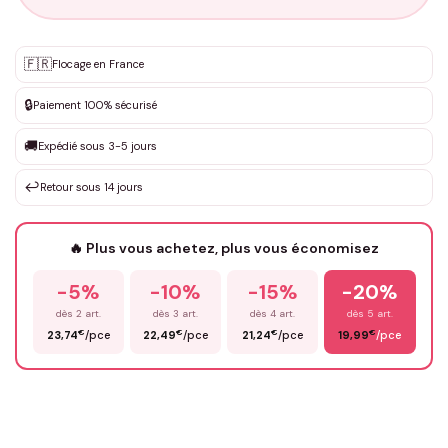
Personnalisation sur mesure
🇫🇷
✨
Flocage en France
DEVIS GRATUIT · Personnalisation de 3 à 10€ selon la demande
🔒
Paiement 100% sécurisé
Que souhaitez-vous ?
*
🚚
Expédié sous 3-5 jours
↩️
Retour sous 14 jours
Votre texte / idée
*
🔥 Plus vous achetez, plus vous économisez
-5%
-10%
-15%
-20%
Prénom
*
dès 2 art.
dès 3 art.
dès 4 art.
dès 5 art.
€
€
€
€
23,74
/pce
22,49
/pce
21,24
/pce
19,99
/pce
Email
*