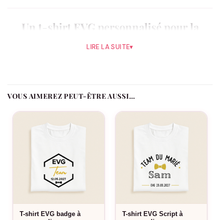
Un t-shirt EVG personnalisé pour la
bande
LIRE LA SUITE
▾
Un t-shirt léger à porter du matin au soir, parfait pour une
soirée d’EVG animée. Ajoutez le prénom de chacun, la date de
l’EVG et le rôle de chaque participant : Le Marié, La Team ou Le
Témoin. Le futur marié se distingue en un regard, et chaque t-
VOUS AIMEREZ PEUT-ÊTRE AUSSI…
shirt garde sa touche personnelle.
Comment se distingue ce modèle ?
Le lettrage sobre et lisible met le rôle en avant sans fioriture,
pour un rendu intemporel.
Le flocage est-il fait en France ?
Oui, dans notre atelier en France, à la commande.
T-shirt EVG badge à
T-shirt EVG Script à
Fabriqué à la commande, floqué en France.