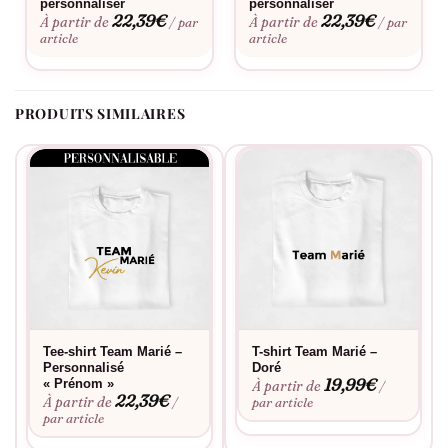
personnaliser
personnaliser
22,39
€
22,39
€
À partir de
À partir de
/ par
/ par
article
article
PRODUITS SIMILAIRES
Tee-shirt Team Marié –
T-shirt Team Marié –
Personnalisé
Doré
19,99
€
« Prénom »
À partir de
/
22,39
€
À partir de
/
par article
par article