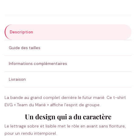
Précisions (optionnel)
Description
ENVOYER MA DEMANDE ✨
Guide des tailles
💚 Retour sous 24-48h
🇫🇷 Flocage en France
✅ Validation avant fabrication
Informations complémentaires
Livraison
La bande au grand complet derrière le futur marié. Ce t-shirt
EVG « Team du Marié » affiche l’esprit de groupe.
Un design qui a du caractère
Le lettrage sobre et lisible met le rôle en avant sans fioriture,
pour un rendu intemporel.