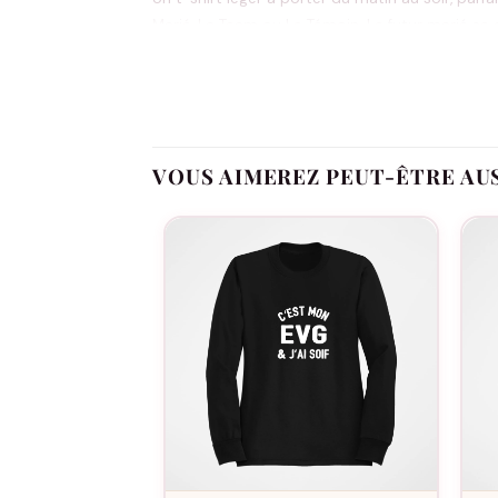
Marié, La Team ou Le Témoin. Le futur marié se 
Le prénom s’affiche en lettrage doré, surmonté
VOUS AIMEREZ PEUT-ÊTRE AU
Oui, dans notre atelier en France, à la comman
Fabriqué à la commande, floqué en France.