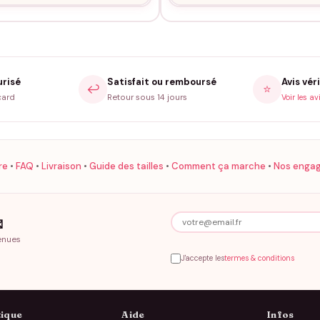
urisé
Satisfait ou remboursé
Avis véri
↩️
⭐
card
Retour sous 14 jours
Voir les av
re
•
FAQ
•
Livraison
•
Guide des tailles
•
Comment ça marche
•
Nos enga

enues
J'accepte les
termes & conditions
ique
Aide
Infos