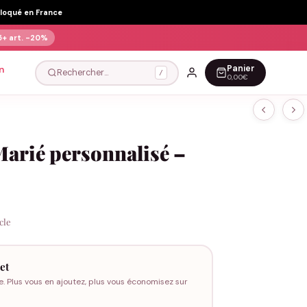
Floqué en France
5+ art.
-20%
Panier
n
Rechercher…
/
0,00€
Marié personnalisé –
icle
et
e. Plus vous en ajoutez, plus vous économisez sur