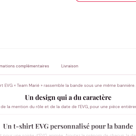
ENV
💚 Retour sous 24-48h
🇫
rmations complémentaires
Livraison
irt EVG « Team Marié » rassemble la bande sous une même bannière.
Un design qui a du caractère
 de la mention du rôle et de la date de l’EVG, pour une pièce entièr
Un t-shirt EVG personnalisé pour la bande
ait pour une soirée d’EVG animée. Ajoutez le prénom de chacun, la dat