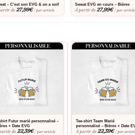
eat – C’est son EVG & on a soif
Sweat EVG en cours – Bières
27,99
€
27,99
€
partir de
À partir de
/ par article
/ par articl
shirt Futur marié personnalisé –
Tee-shirt Team Marié
ères + Date EVG
personnalisé – Bières + Date 
22,39
€
22,39
€
partir de
À partir de
/ par article
/ par articl