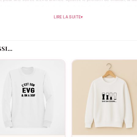
distingue en un regard, et chaque t-shirt garde sa touche personnell
LIRE LA SUITE
▾
Comment se distingue ce modèle ?
 de la mention du rôle et de la date de l’EVG, pour une pièce entièr
SSI…
Le flocage est-il fait en France ?
de.