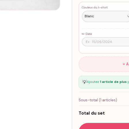
Couleur du t-shirt
✏️ Date
+ 
💡
Ajoutez
1 article de plus
p
Sous-total (
1
articles)
Total du set