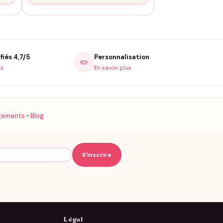
fiés 4,7/5
Personnalisation
✏️
is
En savoir plus
gements
•
Blog
Légal