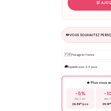
🛒 AJOU
✏️
VOUS SOUHAITEZ PERSO
Personnalisation sur m
🇫🇷
✨
Flocage en France
DEVIS GRATUIT · Personnali
🚚
Expédié sous 3-5 jours
Que souhaitez-vous ?
*
🔥 Plus vous 
Prénom
*
-5%
-1
dès 2 art.
dès 3
€
26,59
/pce
25,19
Précisions (optionnel)