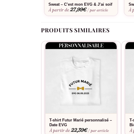
Sweat – C’est mon EVG & J’ai soif
Sw
27,99
€
À partir de
À 
/ par article
PRODUITS SIMILAIRES
T-shirt Futur Marié personnalisé –
T-
Date EVG
Bi
22,39
€
À partir de
À 
/ par article