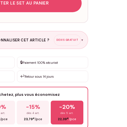
TER LE SET AU PANIER
NNALISER CET ARTICLE ?
DEVIS GRATUIT
▼
esure
🔒
Paiement 100% sécurisé
sation de 3 à 10€ selon la demande
↩️
Retour sous 14 jours
Votre texte / idée
*
achetez, plus vous économisez
Email
*
0%
-15%
-20%
 art.
dès 4 art.
dès 5 art.
€
€
€
/pce
23,79
/pce
22,39
/pce