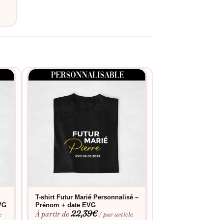
e
T-shirt Futur Marié Personnalisé –
T-shirt Team Mari
EVG
Prénom + date EVG
Prénom + date E
22,39
€
22,3
À partir de
À partir de
e
/ par article