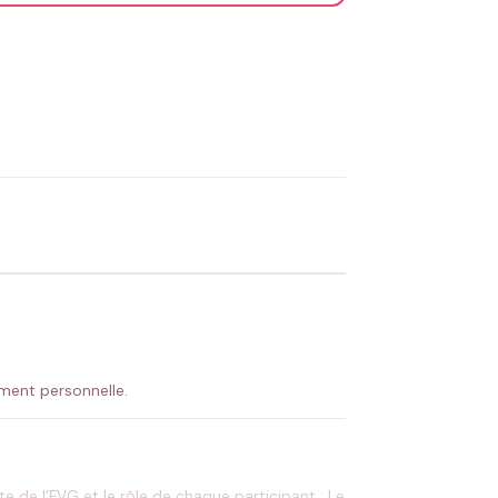
OYER MA DEMANDE ✨
 Flocage en France
✅ Validation avant fabrication
ement personnelle.
e de l’EVG et le rôle de chaque participant : Le