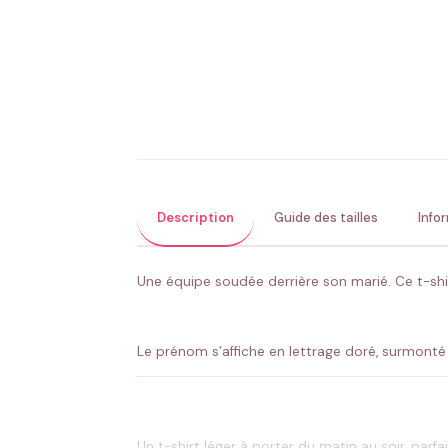
Description
Guide des tailles
Info
Une équipe soudée derrière son marié. Ce t-sh
Le prénom s’affiche en lettrage doré, surmonté
Un t-shirt léger à porter du matin au soir, parf