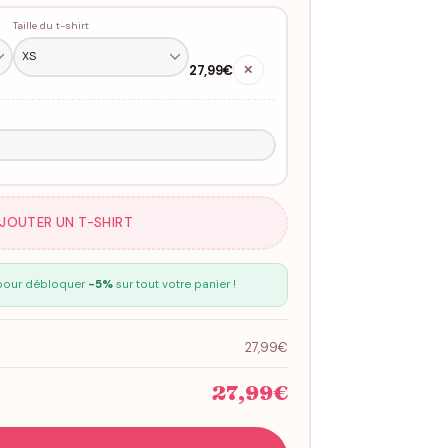
Taille du t-shirt
27,99€
✕
AJOUTER UN T-SHIRT
our débloquer
-5%
sur tout votre panier !
27,99€
27,99€