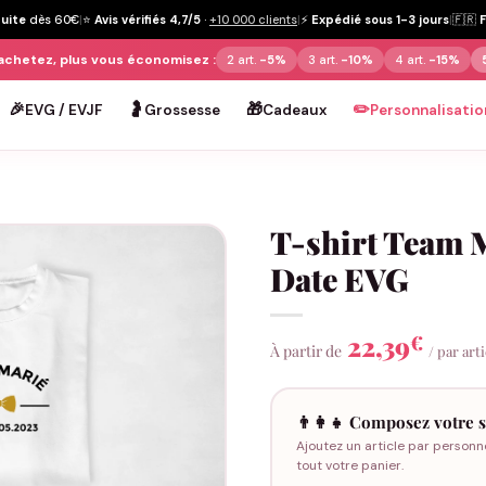
tuite
dès 60€
|
⭐
Avis vérifiés 4,7/5
·
+10 000 clients
|
⚡
Expédié sous 1-3 jours
|
🇫🇷
achetez, plus vous économisez :
2 art.
-5%
3 art.
-10%
4 art.
-15%
🎉
🤰
🎁
✏️
EVG / EVJF
Grossesse
Cadeaux
Personnalisatio
T-shirt Team 
Date EVG
22,39
€
À partir de
/ par art
👨‍👩‍👧 Composez votre s
Ajoutez un article par personn
tout votre panier.