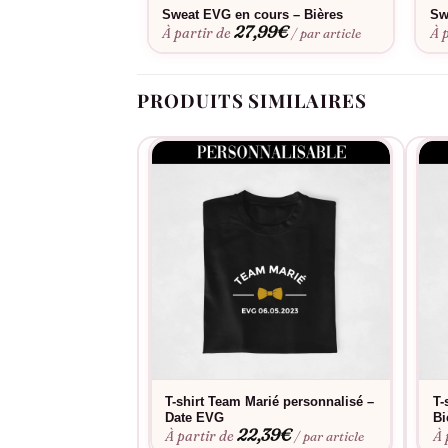
Sweat EVG en cours – Bières
Sw
27,99
€
À partir de
À 
/ par article
PRODUITS SIMILAIRES
T-shirt Team Marié personnalisé –
T-
Date EVG
Bi
22,39
€
À partir de
À 
/ par article