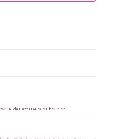
OYER MA DEMANDE ✨
 Flocage en France
✅ Validation avant fabrication
onvivial des amateurs de houblon.
e de l’EVG et le rôle de chaque participant : Le