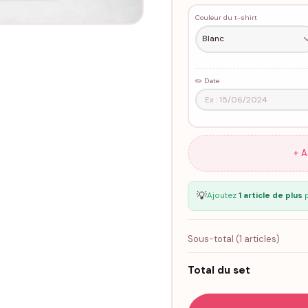
Couleur du t-shirt
✏️ Date
+ 
💡
Ajoutez
1 article de plus
p
Sous-total (
1
articles)
Total du set