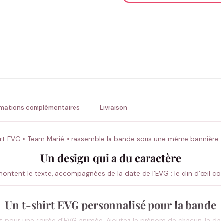
ENV
💚 Retour sous 24-48h
🇫
rmations complémentaires
Livraison
irt EVG « Team Marié » rassemble la bande sous une même bannière.
Un design qui a du caractère
ntent le texte, accompagnées de la date de l’EVG : le clin d’œil c
Un t-shirt EVG personnalisé pour la bande
ait pour une soirée d’EVG animée. Ajoutez le prénom de chacun, la dat