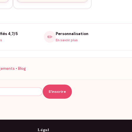
fiés 4,7/5
Personnalisation
✏️
is
En savoir plus
gements
•
Blog
Légal