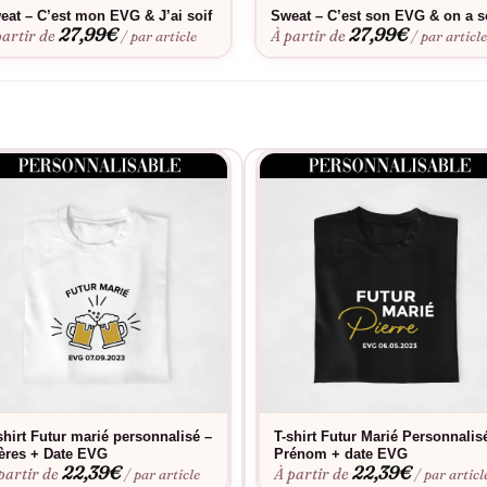
eat – C’est mon EVG & J’ai soif
Sweat – C’est son EVG & on a s
27,99
€
27,99
€
partir de
À partir de
/ par article
/ par articl
shirt Futur marié personnalisé –
T-shirt Futur Marié Personnalis
ères + Date EVG
Prénom + date EVG
22,39
€
22,39
€
partir de
À partir de
/ par article
/ par articl