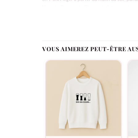
Marié, La Team ou Le Témoin. Le futur marié se 
Deux chopes de bière qui s’entrechoquent surmo
VOUS AIMEREZ PEUT-ÊTRE AU
Oui, dans notre atelier en France, à la comman
Fabriqué à la commande, floqué en France.