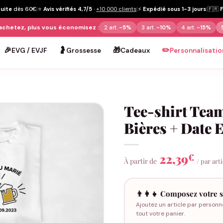
tuite
dès 60€
|
⭐
Avis vérifiés 4,7/5
·
+10 000 clients
|
⚡
Expédié sous 1-3 jours
|
🇫🇷
achetez, plus vous économisez :
2 art.
-5%
3 art.
-10%
4 art.
-15%
🎉
🤰
🎁
✏️
EVG / EVJF
Grossesse
Cadeaux
Personnalisatio
Tee-shirt Tea
Bières + Date
22,39
€
À partir de
/ par art
👨‍👩‍👧 Composez votre s
Ajoutez un article par personn
tout votre panier.