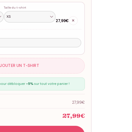
Taille du t-shirt
27,99€
✕
AJOUTER UN T-SHIRT
our débloquer
-5%
sur tout votre panier !
27,99€
27,99€