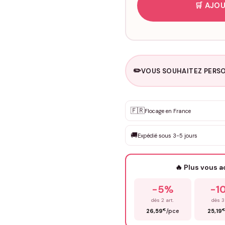
🛒 AJOU
✏️
VOUS SOUHAITEZ PERSO
Personnalisation sur m
🇫🇷
✨
Flocage en France
DEVIS GRATUIT · Personnali
🚚
Expédié sous 3-5 jours
Que souhaitez-vous ?
*
🔥 Plus vous 
Prénom
*
-5%
-1
dès 2 art.
dès 3
€
26,59
/pce
25,19
Précisions (optionnel)