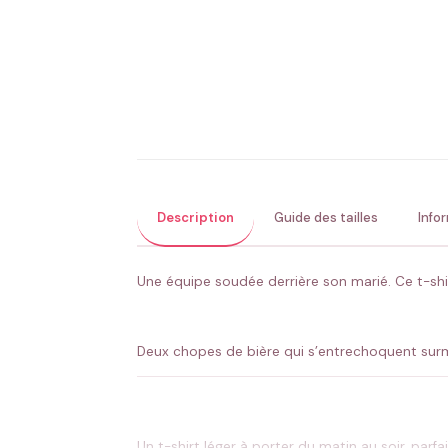
Description
Guide des tailles
Info
Une équipe soudée derrière son marié. Ce t-sh
Deux chopes de bière qui s’entrechoquent surmo
Un t-shirt léger à porter du matin au soir, parf