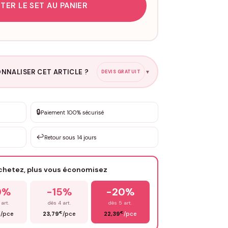
TER LE SET AU PANIER
NNALISER CET ARTICLE ?
DEVIS GRATUIT
▼
esure
🔒
Paiement 100% sécurisé
sation de 3 à 10€ selon la demande
↩️
Retour sous 14 jours
Votre texte / idée
*
achetez, plus vous économisez
Email
*
0%
-15%
-20%
 art.
dès 4 art.
dès 5 art.
€
€
€
/pce
23,79
/pce
22,39
/pce