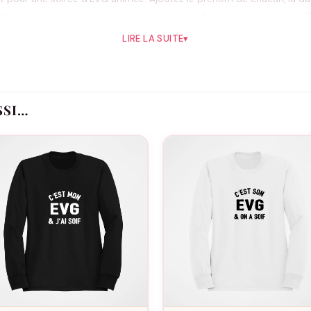
distingue en un regard, et chaque t-shirt garde sa touche personnell
LIRE LA SUITE
▾
Comment se distingue ce modèle ?
ntent le texte, accompagnées de la date de l’EVG : le clin d’œil c
SSI…
Le flocage est-il fait en France ?
de.