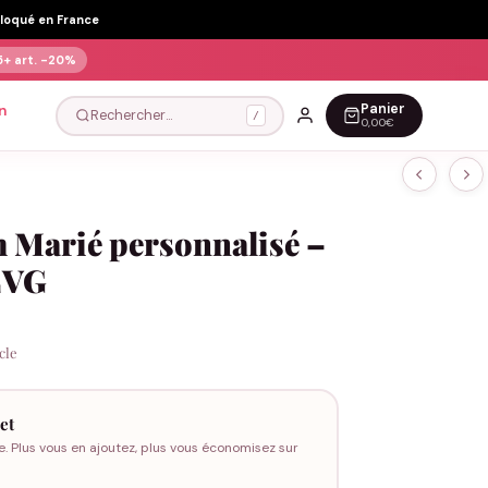
Floqué en France
5+ art.
-20%
Panier
n
Rechercher…
/
0,00€
m Marié personnalisé –
 EVG
icle
et
e. Plus vous en ajoutez, plus vous économisez sur