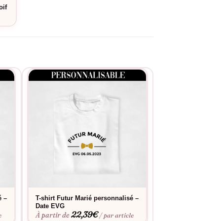
oif
e
é –
T-shirt Futur Marié personnalisé –
Sweat Team Marié
Date EVG
Bières + Date EV
22,39
€
30,3
À partir de
À partir de
e
/ par article