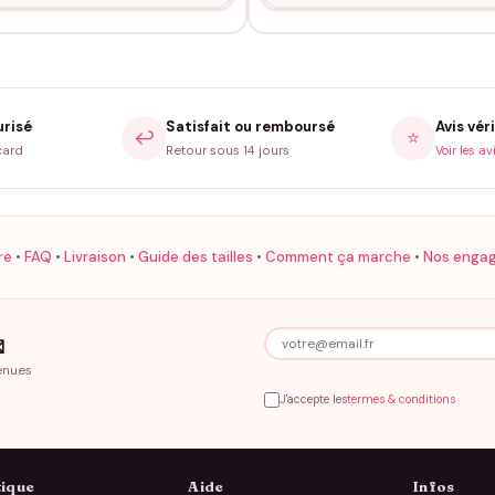
urisé
Satisfait ou remboursé
Avis véri
↩️
⭐
card
Retour sous 14 jours
Voir les av
re
•
FAQ
•
Livraison
•
Guide des tailles
•
Comment ça marche
•
Nos enga

enues
J'accepte les
termes & conditions
ique
Aide
Infos