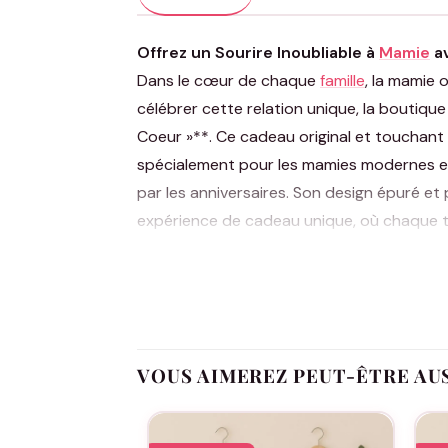
Offrez un Sourire Inoubliable à
Mamie
av
Dans le cœur de chaque
famille
, la mamie 
célébrer cette relation unique, la boutiqu
Coeur »**. Ce cadeau original et touchant 
spécialement pour les mamies modernes et 
par les anniversaires. Son design épuré e
expérience de cadeau unique, où chaque t-s
Conçu pour le confort et le style, le T-s
utilisation. Son allure unisexe et sa coupe
intemporelles – blanc et noir – ce t-shirt e
de la boutique Assortis Moi célèbre les m
plus qu’un cadeau ; c’est une célébration
VOUS AIMEREZ PEUT-ÊTRE AU
qui réchauffe le cœur de mamie à chaque 