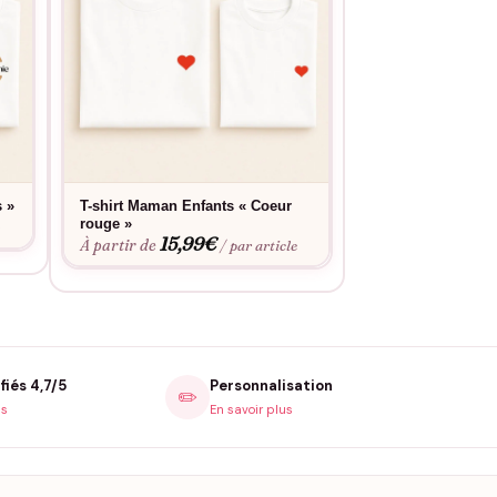
s »
T-shirt Maman Enfants « Coeur
T-shirt Famille «
15,9
rouge »
À partir de
e
15,99
€
À partir de
/ par article
fiés 4,7/5
Personnalisation
✏️
is
En savoir plus