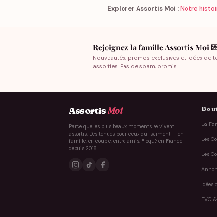
Explorer Assortis Moi :
Notre histoi
Rejoignez la famille Assortis Moi 
Nouveautés, promos exclusives et idées de t
assorties. Pas de spam, promis.
Bout
Assortis
Moi
La Fam
Parce que les plus beaux moments se vivent
assortis. Des tenues pour ceux qui s'aiment — en
Les Co
famille, en couple, entre amis. Floqué en France
depuis 2018.
Les Co
Annon
Idées 
EVG &