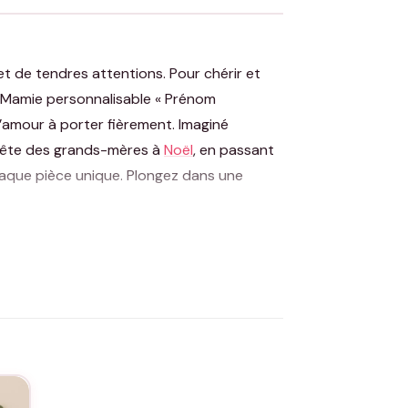
t de tendres attentions. Pour chérir et
t Mamie personnalisable « Prénom
d’amour à porter fièrement. Imaginé
 fête des grands-mères à
Noël
, en passant
haque pièce unique. Plongez dans une
ttant une douce étreinte à chaque
rphologies. Disponible en deux couleurs
et élégance. La collection « Spécial Mamie »
irt personnalisable « Prénom Coeur » est
er un message d’amour et de reconnaissance