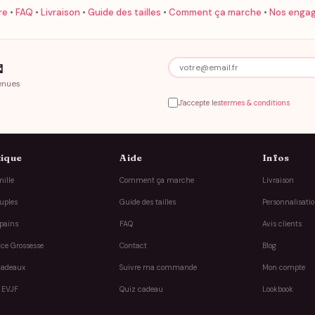
re
•
FAQ
•
Livraison
•
Guide des tailles
•
Comment ça marche
•
Nos enga

enues
J'accepte les
termes & conditions
ique
Aide
Infos
ille
Comment ça marche
Livraison
uples
Guide des tailles
Personnalisati
pains
FAQ
Avis clients
ce Grossesse
Contact
Blog
cadeaux
Suivre ma commande
Mon compte
 EVJF
Quiz cadeau
Lookbook