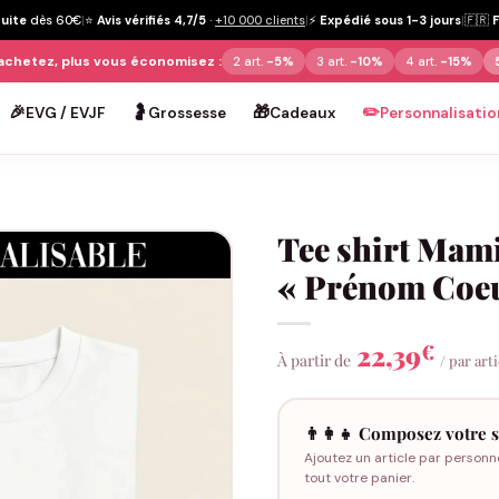
tuite
dès 60€
|
⭐
Avis vérifiés 4,7/5
·
+10 000 clients
|
⚡
Expédié sous 1-3 jours
|
🇫🇷
achetez, plus vous économisez :
2 art.
-5%
3 art.
-10%
4 art.
-15%
🎉
🤰
🎁
✏️
EVG / EVJF
Grossesse
Cadeaux
Personnalisatio
Tee shirt Mam
« Prénom Coe
22,39
€
À partir de
/ par art
👨‍👩‍👧 Composez votre s
Ajoutez un article par personn
tout votre panier.