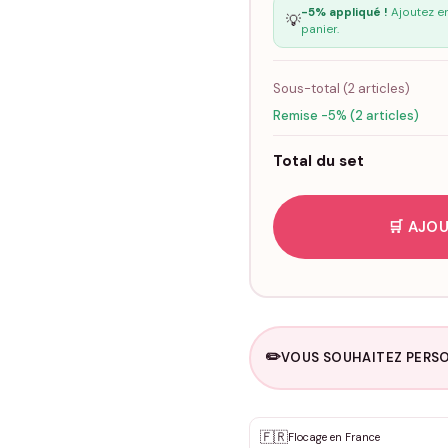
-5% appliqué !
Ajoutez en
💡
panier.
Sous-total (
2
articles)
Remise -5% (2 articles)
Total du set
🛒 AJOU
✏️
VOUS SOUHAITEZ PERSO
Personnalisation sur m
🇫🇷
✨
Flocage en France