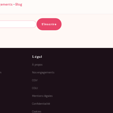
gements
•
Blog
Légal
À propos
on
Nos engagements
CGV
CGU
Mentions légales
Confidentialité
Cookies