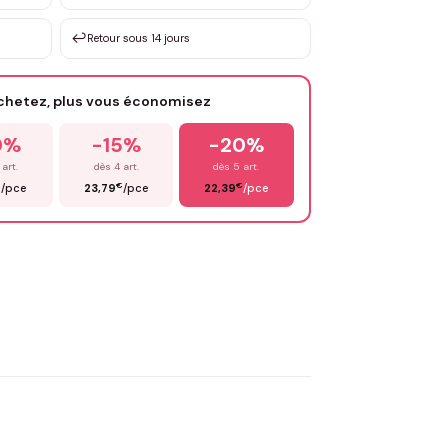
sation de 3 à 10€ selon la demande
↩️
Retour sous 14 jours
Votre texte / idée
*
achetez, plus vous économisez
Email
*
0%
-15%
-20%
 art.
dès 4 art.
dès 5 art.
€
€
€
/pce
23,79
/pce
22,39
/pce
OYER MA DEMANDE ✨
 Flocage en France
✅ Validation avant fabrication