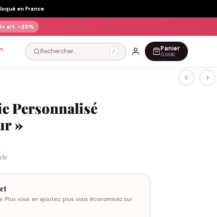
Floqué en France
5+ art.
-20%
Panier
n
Rechercher…
/
0,00€
ie Personnalisé
ur »
icle
et
e. Plus vous en ajoutez, plus vous économisez sur