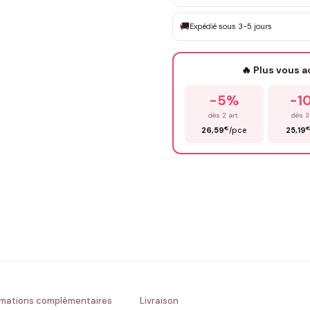
DEVIS GRATUIT · Personnali
🚚
Expédié sous 3-5 jours
Que souhaitez-vous ?
*
🔥 Plus vous 
Prénom
*
-5%
-1
dès 2 art.
dès 3
€
26,59
/pce
25,19
Précisions (optionnel)
ENV
💚 Retour sous 24-48h
🇫
rmations complémentaires
Livraison