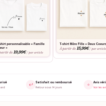
shirt personnalisable « Famille
T-shirt Mère Fille « Deux Coeur
15,99
€
eur »
À partir de
/ par articl
19,99
€
partir de
/ par article
urisé
Satisfait ou remboursé
Avis véri
↩️
⭐
card
Retour sous 14 jours
Voir les av