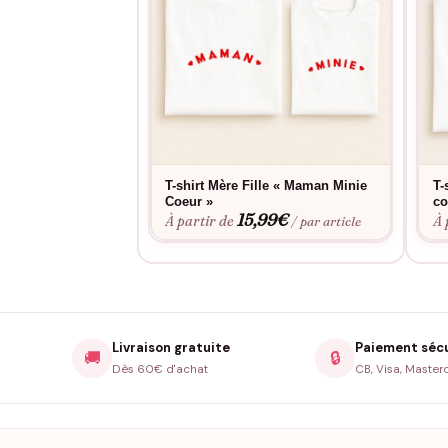
T-shirt Mère Fille « Maman Minie
T-
Coeur »
co
15,99
€
À partir de
À 
/ par article
Livraison gratuite
Paiement séc
🚚
🔒
Dès 60€ d'achat
CB, Visa, Master