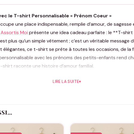
ec le T-shirt Personnalisable « Prénom Coeur »
occupe une place indispensable, remplie d’amour, de sagesse e
e
Assortis Moi
présente une idea cadeau parfaite : le **T-shir
est plus qu’un simple vêtement ; c’est un véritable message 
élégantes, ce t-shirt se prête à toutes les occasions, de la
t personnalisable avec les prénoms des petits-enfants rend c
hirt raconte une histoire d’amour familial.
hirt « Prénom Coeur » est fabriqué en coton 100% doux, prome
LIRE LA SUITE
▾
 classique assurent une adaptabilité parfaite à toutes les mo
st le symbole d’affection que mamie mérite, alliant simplicité 
oments précieux passés avec les grands-parents. Chaque t-sh
 de ces moments inestimables. Offrir ce t-shirt, c’est partag
SSI…
regard.