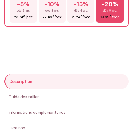
-5%
-10%
-15%
-20%
Prénom
*
dès 2 art.
dès 3 art.
dès 4 art.
dès 5 art.
€
€
€
€
23,74
/pce
22,49
/pce
21,24
/pce
19,99
/pce
Email
*
Précisions (optionnel)
Description
ENVOYER MA DEMANDE ✨
Guide des tailles
💚 Retour sous 24-48h
🇫🇷 Flocage en France
✅ Validation avant fabrication
Informations complémentaires
Livraison