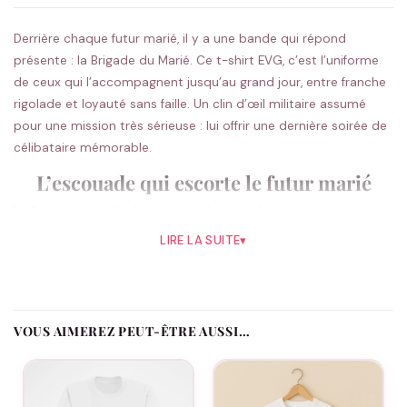
Derrière chaque futur marié, il y a une bande qui répond
présente : la Brigade du Marié. Ce t-shirt EVG, c’est l’uniforme
de ceux qui l’accompagnent jusqu’au grand jour, entre franche
rigolade et loyauté sans faille. Un clin d’œil militaire assumé
pour une mission très sérieuse : lui offrir une dernière soirée de
célibataire mémorable.
L’escouade qui escorte le futur marié
Ici, l’esprit est celui du commando amical : on avance
ensemble, on veille sur le marié et on ne laisse personne sur le
LIRE LA SUITE
▾
carreau. Enfilé par toute la bande, ce t-shirt crée
immédiatement un effet de troupe qui donne le ton de la
journée et soude le groupe autour de son capitaine du jour.
VOUS AIMEREZ PEUT-ÊTRE AUSSI…
Chaque membre reçoit ses galons
Ajoutez le prénom de chacun, la date de l’EVG et le rôle qui lui
revient : Le Marié en tête de peloton, Le Témoin comme bras