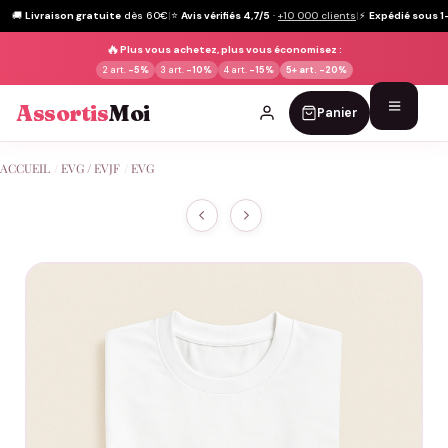
🚚
Livraison gratuite
dès 60€
|
⭐
Avis vérifiés 4,7/5
·
+10 000 clients
|
⚡
Expédié sous 1
🔥
Plus vous achetez, plus vous économisez :
2 art.
-5%
3 art.
-10%
4 art.
-15%
5+ art.
-20%
Assortis
Moi
Panier
Passer
ACCUEIL
/
EVG / EVJF
/
EVG
au
contenu