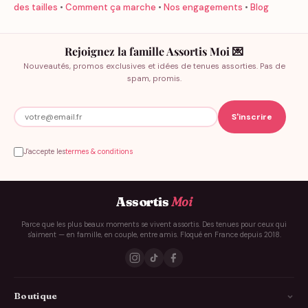
des tailles
•
Comment ça marche
•
Nos engagements
•
Blog
Rejoignez la famille Assortis Moi 💌
Nouveautés, promos exclusives et idées de tenues assorties. Pas de
spam, promis.
J'accepte les
termes & conditions
Assortis
Moi
Parce que les plus beaux moments se vivent assortis. Des tenues pour ceux qui
s'aiment — en famille, en couple, entre amis. Floqué en France depuis 2018.
Boutique