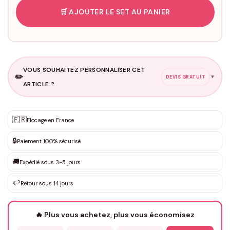
🛒 AJOUTER LE SET AU PANIER
VOUS SOUHAITEZ PERSONNALISER CET
✏️
▼
DEVIS GRATUIT
ARTICLE ?
Personnalisation sur mesure
🇫🇷
✨
Flocage en France
DEVIS GRATUIT · Personnalisation de 3 à 10€ selon la demande
🔒
Paiement 100% sécurisé
Que souhaitez-vous ?
*
🚚
Expédié sous 3-5 jours
↩️
Retour sous 14 jours
Votre texte / idée
*
🔥 Plus vous achetez, plus vous économisez