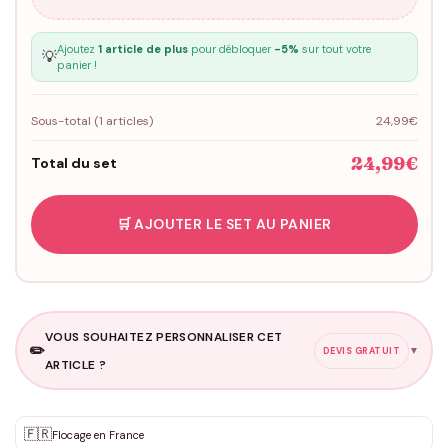
Ajoutez
1 article de plus
pour débloquer
-5%
sur tout votre
💡
panier !
Sous-total (
1
articles)
24,99€
24,99€
Total du set
🛒 AJOUTER LE SET AU PANIER
VOUS SOUHAITEZ PERSONNALISER CET
✏️
▼
DEVIS GRATUIT
ARTICLE ?
Personnalisation sur mesure
🇫🇷
✨
Flocage en France