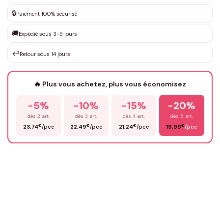
DEVIS GRATUIT · Personnalisation de 3 à 10€ selon la demande
🔒
Paiement 100% sécurisé
Que souhaitez-vous ?
*
🚚
Expédié sous 3-5 jours
↩️
Retour sous 14 jours
Votre texte / idée
*
🔥 Plus vous achetez, plus vous économisez
-5%
-10%
-15%
-20%
Prénom
*
dès 2 art.
dès 3 art.
dès 4 art.
dès 5 art.
€
€
€
€
23,74
/pce
22,49
/pce
21,24
/pce
19,99
/pce
Email
*
Précisions (optionnel)