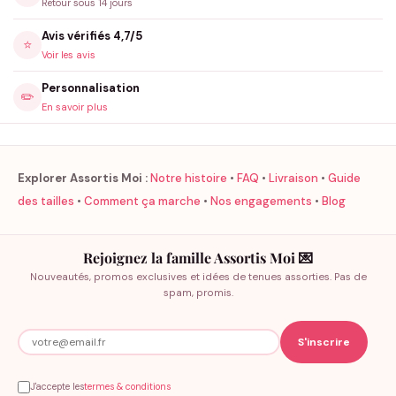
Retour sous 14 jours
Avis vérifiés 4,7/5
⭐
Voir les avis
Personnalisation
✏️
En savoir plus
Explorer Assortis Moi :
Notre histoire
•
FAQ
•
Livraison
•
Guide
des tailles
•
Comment ça marche
•
Nos engagements
•
Blog
Rejoignez la famille Assortis Moi 💌
Nouveautés, promos exclusives et idées de tenues assorties. Pas de
spam, promis.
J'accepte les
termes & conditions