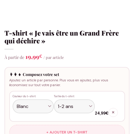
T-shirt « Je vais être un Grand Frère
qui déchire »
19,99
€
À partir de
/ par article
👨‍👩‍👧 Composez votre set
Ajoutez un article par personne. Plus vous en ajoutez, plus vous
économisez sur tout votre panier.
Couleur du t-shirt
Taille du t-shirt
✕
24,99€
+ AJOUTER UN T-SHIRT