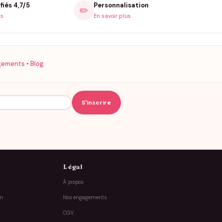
fiés 4,7/5
Personnalisation
✏️
is
En savoir plus
gements
•
Blog
Légal
À propos
on
Nos engagements
CGV