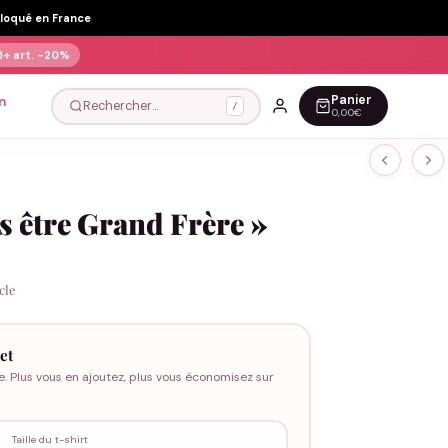
Floqué en France
5+ art.
-20%
Panier
n
Rechercher…
/
0,00€
is être Grand Frère »
icle
et
e. Plus vous en ajoutez, plus vous économisez sur
Taille du t-shirt