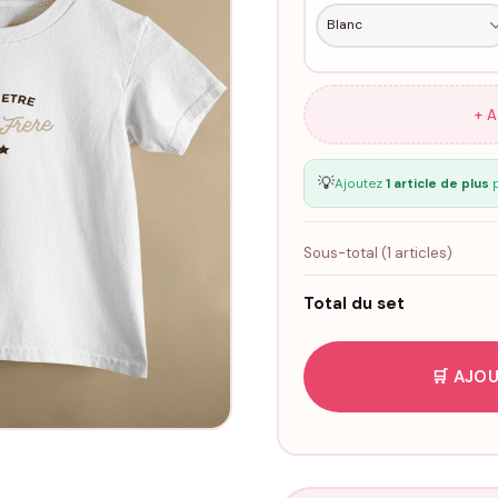
+ 
💡
Ajoutez
1 article de plus
p
Sous-total (
1
articles)
Total du set
🛒 AJOU