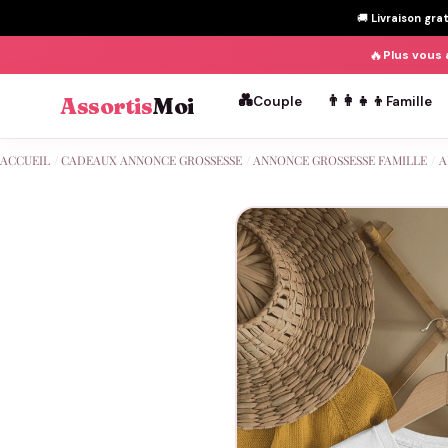
🚚
Livraison gra
🔥
Plus vous 
💑
👨‍👩‍👧‍👦
Assortis
Moi
Couple
Famille
Passer
ACCUEIL
/
CADEAUX ANNONCE GROSSESSE
/
ANNONCE GROSSESSE FAMILLE
/
A
au
contenu