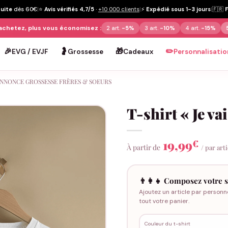
tuite
dès 60€
|
⭐
Avis vérifiés 4,7/5
·
+10 000 clients
|
⚡
Expédié sous 1-3 jours
|
🇫🇷
achetez, plus vous économisez :
2 art.
-5%
3 art.
-10%
4 art.
-15%
🎉
🤰
🎁
✏️
EVG / EVJF
Grossesse
Cadeaux
Personnalisatio
NNONCE GROSSESSE FRÈRES & SOEURS
T-shirt « Je va
19,99
€
À partir de
/ par art
👨‍👩‍👧 Composez votre s
Ajoutez un article par personn
tout votre panier.
Couleur du t-shirt