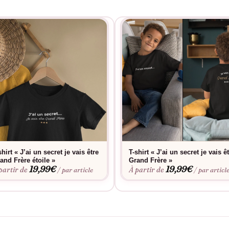
shirt « J’ai un secret je vais être
T-shirt « J’ai un secret je vais ê
and Frère étoile »
Grand Frère »
19,99
€
19,99
€
partir de
À partir de
/ par article
/ par articl