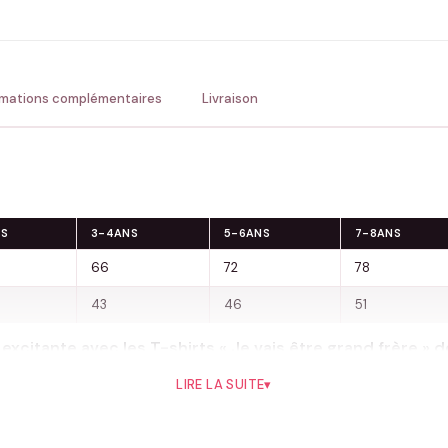
💚 Retour sous 24-48h
🇫
rmations complémentaires
Livraison
NS
3-4ANS
5-6ANS
7-8ANS
66
72
78
43
46
51
xcitante avec les T-shirts « Je vais être grand frère » de
rivée d’un nouveau bébé dans la famille de la manière la 
LIRE LA SUITE
▾
vais être Grand Frère » avec des étoiles décoratives, est une 
etit frère ou une petite sœur. La simplicité élégante du design