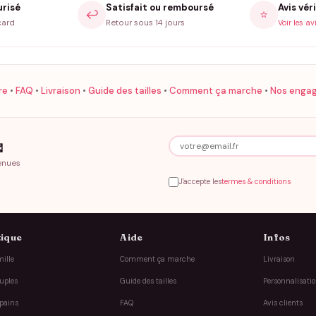
urisé
Satisfait ou remboursé
Avis véri
↩️
⭐
card
Retour sous 14 jours
Voir les av
re
•
FAQ
•
Livraison
•
Guide des tailles
•
Comment ça marche
•
Nos enga

enues
J'accepte les
termes & conditions
ique
Aide
Infos
ille
Comment ça marche
Livraison
uples
Guide des tailles
Personnalisati
pains
FAQ
Avis clients