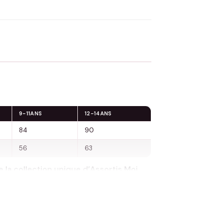
 Flocage en France
✅ Validation avant fabrication
9-11ANS
12-14ANS
84
90
56
63
 la collection unique d’Assortis Moi,
plus charmante qui soit.
manière douce et ludique pour votre fils
, combinée à la chaleur du message, fait de