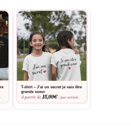
tre
T-shirt – J’ai un secret je vais être
T-shirt « Je vais 
grande soeur
Coeur »
15,99
€
19,9
À partir de
À partir de
e
/ par article