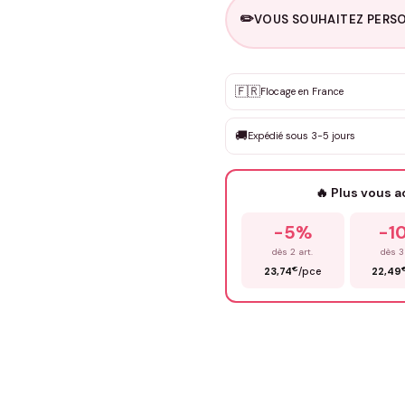
✏️
VOUS SOUHAITEZ PERSO
Personnalisation sur m
🇫🇷
✨
Flocage en France
DEVIS GRATUIT · Personnali
🚚
Expédié sous 3-5 jours
Que souhaitez-vous ?
*
🔥 Plus vous 
Prénom
*
-5%
-1
dès 2 art.
dès 3
€
23,74
/pce
22,49
Précisions (optionnel)
ENV