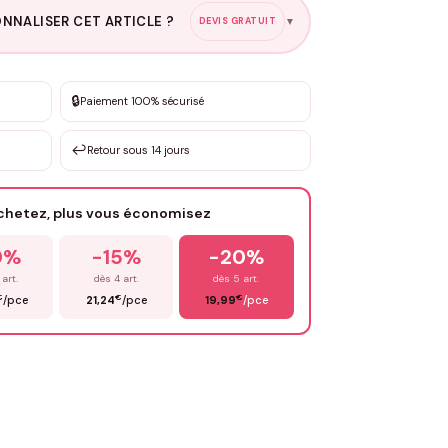
NNALISER CET ARTICLE ?
DEVIS GRATUIT
▼
esure
🔒
Paiement 100% sécurisé
sation de 3 à 10€ selon la demande
↩️
Retour sous 14 jours
Votre texte / idée
*
achetez, plus vous économisez
Email
*
0%
-15%
-20%
 art.
dès 4 art.
dès 5 art.
€
€
€
/pce
21,24
/pce
19,99
/pce
OYER MA DEMANDE ✨