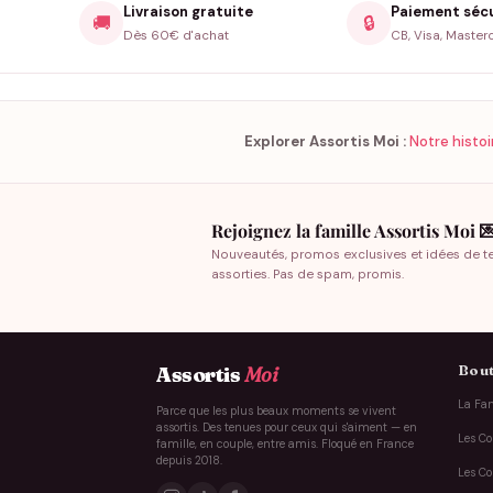
Livraison gratuite
Paiement séc
🚚
🔒
Dès 60€ d'achat
CB, Visa, Master
Explorer Assortis Moi :
Notre histoi
Rejoignez la famille Assortis Moi 
Nouveautés, promos exclusives et idées de t
assorties. Pas de spam, promis.
Bout
Assortis
Moi
La Fam
Parce que les plus beaux moments se vivent
assortis. Des tenues pour ceux qui s'aiment — en
Les Co
famille, en couple, entre amis. Floqué en France
depuis 2018.
Les Co