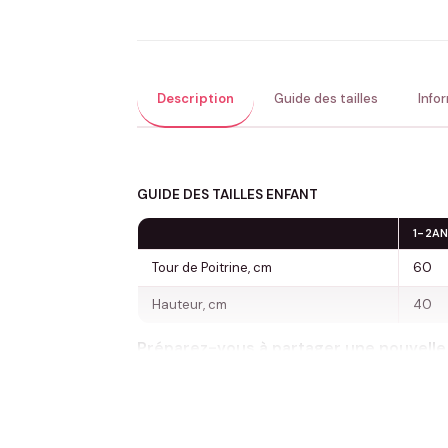
Description
Guide des tailles
Info
GUIDE DES TAILLES ENFANT
1-2A
Tour de Poitrine, cm
60
Hauteur, cm
40
Préparez-vous à partager une nouvelle e
conçus spécialement pour annoncer l’ar
Ce T-shirt blanc, frappé de l’annonce « Je 
d’annoncer qu’il va bientôt accueillir un p