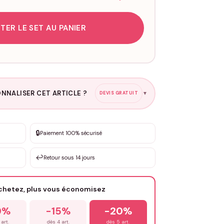
TER LE SET AU PANIER
NNALISER CET ARTICLE ?
DEVIS GRATUIT
▼
esure
🔒
Paiement 100% sécurisé
sation de 3 à 10€ selon la demande
↩️
Retour sous 14 jours
Votre texte / idée
*
achetez, plus vous économisez
Email
*
0%
-15%
-20%
 art.
dès 4 art.
dès 5 art.