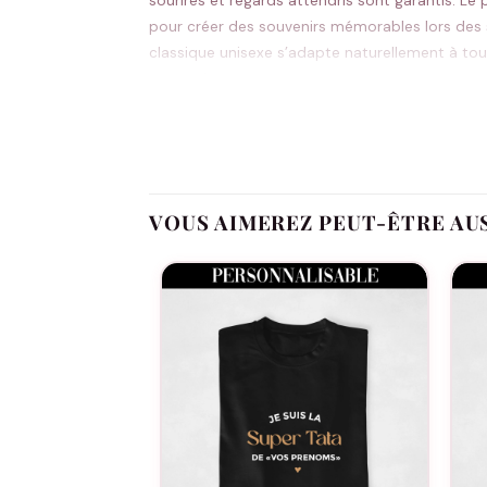
sourires et regards attendris sont garantis. Le 
pour créer des souvenirs mémorables lors des s
classique unisexe s’adapte naturellement à tous
vos envies.
Messages touchants qui célèbrent votre rel
Effet garanti dans la famille et en public
VOUS AIMEREZ PEUT-ÊTRE AU
Coupe confortable qui convient à tous
Qualité durable pour de nombreuses aven
Prix mini pour un maximum d’émotion partag
Anniversaires, fêtes de famille, sorties oncle-