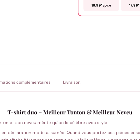
€
18,99
/pce
17,99
Précisions (optionnel)
ENV
💚 Retour sous 24-48h
🇫
rmations complémentaires
Livraison
T-shirt duo – Meilleur Tonton & Meilleur Neveu
nton et son neveu mérite qu’on le célèbre avec style.
é en déclaration mode assumée. Quand vous portez ces pièces ensem