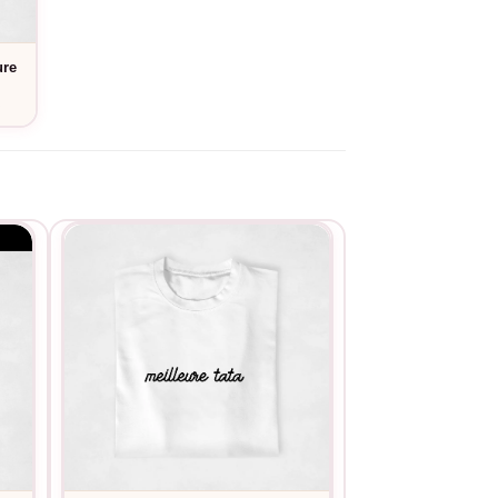
service de personnalisation
. Ce t-shirt duo
ure
e