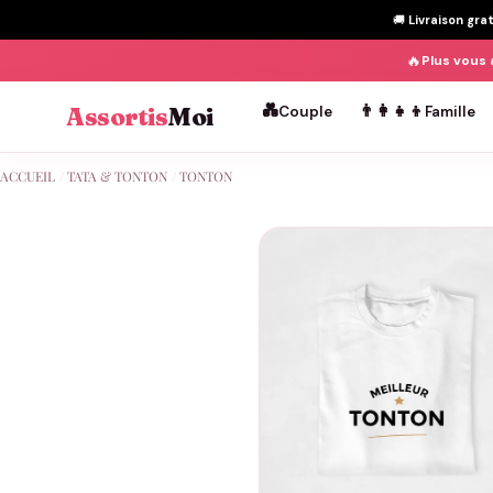
🚚
Livraison gra
🔥
Plus vous 
💑
👨‍👩‍👧‍👦
Assortis
Moi
Couple
Famille
Passer
ACCUEIL
/
TATA & TONTON
/
TONTON
au
contenu