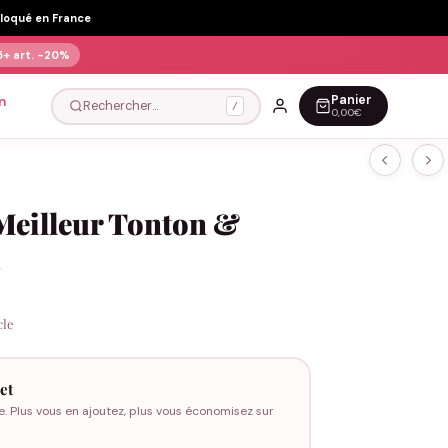
Floqué en France
5+ art.
-20%
Panier
n
Rechercher…
/
0,00€
Meilleur Tonton &
u
cle
et
e. Plus vous en ajoutez, plus vous économisez sur