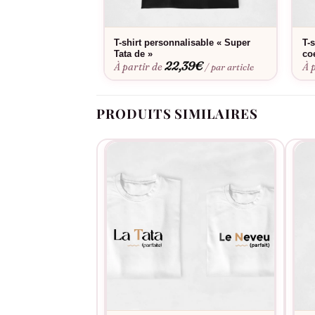
Consultez notre
guide des tailles
pour choisir l
Meilleur Tonton & Meilleur Neveu se lave facile
T-shirt personnalisable « Super
T-
Tata de »
co
22,39
€
À partir de
À 
/ par article
PRODUITS SIMILAIRES