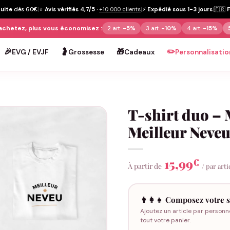
tuite
dès 60€
|
⭐
Avis vérifiés 4,7/5
·
+10 000 clients
|
⚡
Expédié sous 1-3 jours
|
🇫🇷
achetez, plus vous économisez :
2 art.
-5%
3 art.
-10%
4 art.
-15%
🎉
🤰
🎁
✏️
EVG / EVJF
Grossesse
Cadeaux
Personnalisatio
T-shirt duo – 
Meilleur Neve
15,99
€
À partir de
/ par arti
👨‍👩‍👧 Composez votre s
Ajoutez un article par personn
tout votre panier.