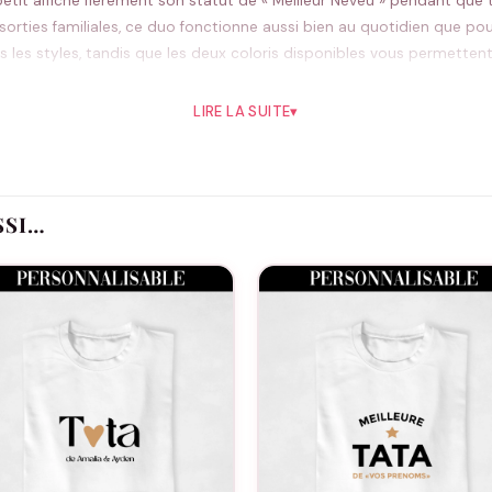
petit affiche fièrement son statut de « Meilleur Neveu » pendant que 
orties familiales, ce duo fonctionne aussi bien au quotidien que p
 les styles, tandis que les deux coloris disponibles vous permettent
LIRE LA SUITE
▾
Pourquoi vous allez l’aimer
ation unique
SSI…
tures communes
ée
Idéal pour
neveu, photos souvenirs, cadeaux de naissance ou simplement pour aff
Bon à savoir