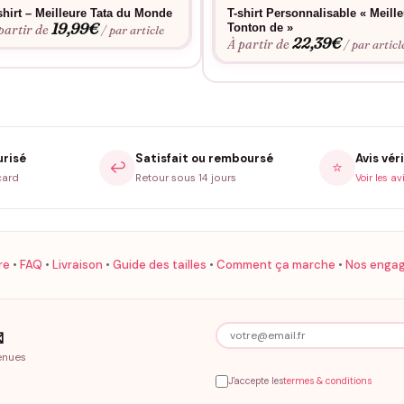
shirt – Meilleure Tata du Monde
T-shirt Personnalisable « Meill
19,99
€
Tonton de »
partir de
/ par article
22,39
€
À partir de
/ par articl
urisé
Satisfait ou remboursé
Avis véri
↩️
⭐
card
Retour sous 14 jours
Voir les av
re
•
FAQ
•
Livraison
•
Guide des tailles
•
Comment ça marche
•
Nos enga

enues
J'accepte les
termes & conditions