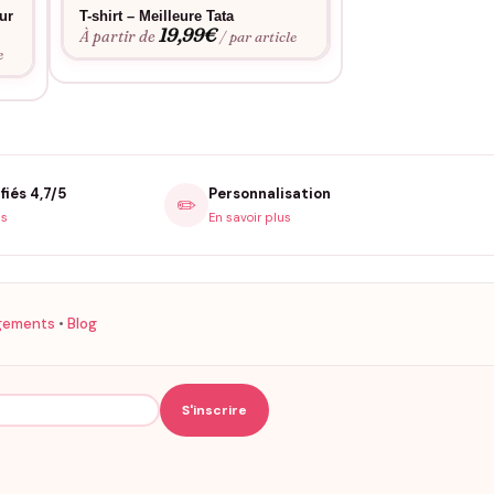
eur
T-shirt – Meilleure Tata
T-shirt personnal
19,99
€
« Meilleure Tata 
À partir de
/ par article
22,3
À partir de
e
fiés 4,7/5
Personnalisation
✏️
is
En savoir plus
gements
•
Blog