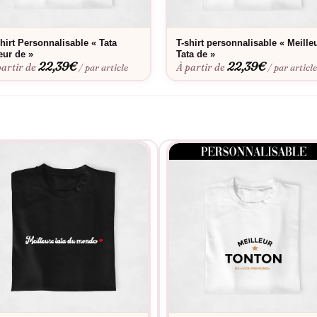
a coupe parfaite. Envie d’une touche personnelle ? Découvrez notre
ment et conserve ses couleurs éclatantes lavage après lavage.
shirt Personnalisable « Tata
T-shirt personnalisable « Meille
eur de »
Tata de »
22,39
€
22,39
€
partir de
À partir de
/ par article
/ par articl