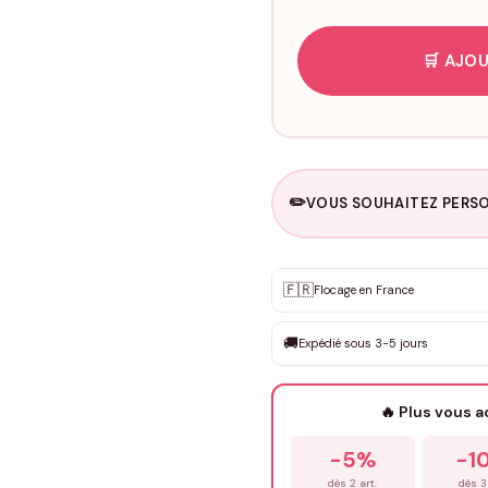
🛒 AJOU
✏️
VOUS SOUHAITEZ PERSO
Personnalisation sur m
🇫🇷
✨
Flocage en France
DEVIS GRATUIT · Personnali
🚚
Expédié sous 3-5 jours
Que souhaitez-vous ?
*
🔥 Plus vous 
Prénom
*
-5%
-1
dès 2 art.
dès 3