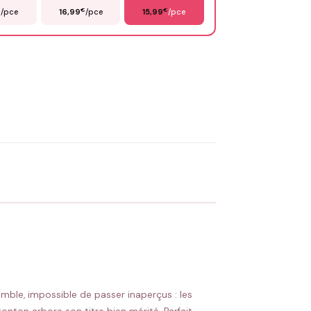
€
€
€
/pce
16,99
/pce
15,99
/pce
OYER MA DEMANDE ✨
 Flocage en France
✅ Validation avant fabrication
ble, impossible de passer inaperçus : les