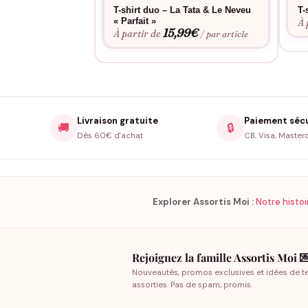
T-shirt duo – La Tata & Le Neveu
T-
« Parfait »
À 
15,99
€
À partir de
/ par article
Livraison gratuite
Paiement séc
🚚
🔒
Dès 60€ d'achat
CB, Visa, Master
Explorer Assortis Moi :
Notre histoi
Rejoignez la famille Assortis Moi 
Nouveautés, promos exclusives et idées de t
assorties. Pas de spam, promis.