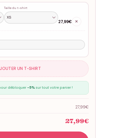
Taille du t-shirt
27,99€
✕
AJOUTER UN T-SHIRT
our débloquer
-5%
sur tout votre panier !
27,99€
27,99€