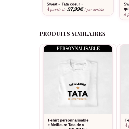
Sweat « Tata coeur »
Sw
27,99
€
qu
À partir de
/ par article
À 
PRODUITS SIMILAIRES
T-shirt personnalisable
T-
« Meilleure Tata de »
À 