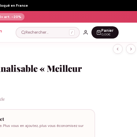
Floqué en France
5+ art.
-20%
Panier
n
Rechercher…
/
0,00€
nalisable « Meilleur
icle
et
e. Plus vous en ajoutez, plus vous économisez sur