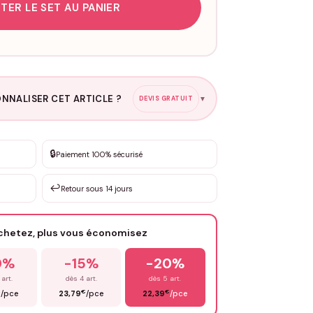
TER LE SET AU PANIER
NNALISER CET ARTICLE ?
DEVIS GRATUIT
▼
esure
🔒
Paiement 100% sécurisé
sation de 3 à 10€ selon la demande
↩️
Retour sous 14 jours
Votre texte / idée
*
achetez, plus vous économisez
Email
*
0%
-15%
-20%
 art.
dès 4 art.
dès 5 art.
€
€
€
/pce
23,79
/pce
22,39
/pce