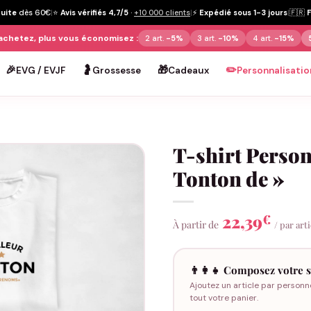
tuite
dès 60€
|
⭐
Avis vérifiés 4,7/5
·
+10 000 clients
|
⚡
Expédié sous 1-3 jours
|
🇫🇷
achetez, plus vous économisez :
2 art.
-5%
3 art.
-10%
4 art.
-15%
🎉
🤰
🎁
✏️
EVG / EVJF
Grossesse
Cadeaux
Personnalisatio
T-shirt Person
Tonton de »
22,39
€
À partir de
/ par art
👨‍👩‍👧 Composez votre s
Ajoutez un article par personn
tout votre panier.