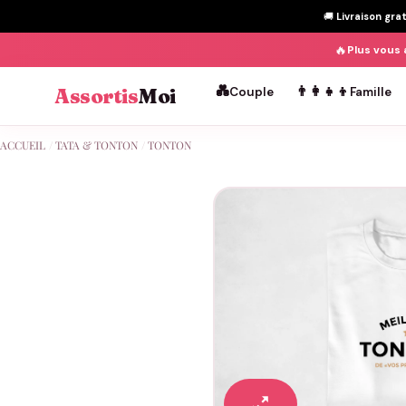
🚚
Livraison gra
🔥
Plus vous 
💑
👨‍👩‍👧‍👦
Assortis
Moi
Couple
Famille
Passer
ACCUEIL
/
TATA & TONTON
/
TONTON
au
contenu