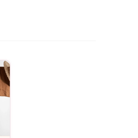
 votre fierté de tonton au quotidien.
service de personnalisation
. L’entretien facile