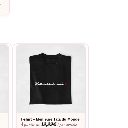
»
e
T-shirt – Meilleure Tata du Monde
T-shirt « Tonton 
19,99
€
19,9
À partir de
À partir de
e
/ par article