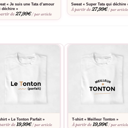
eat « Je suis une Tata d’amour
Sweat « Super Tata qui déchire 
27,99
€
i déchire »
À partir de
/ par articl
27,99
€
partir de
/ par article
shirt « Le Tonton Parfait »
T-shirt « Meilleur Tonton »
19,99
€
19,99
€
partir de
À partir de
/ par article
/ par articl