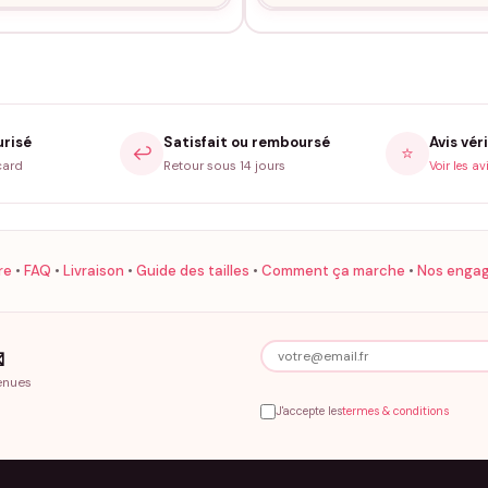
urisé
Satisfait ou remboursé
Avis véri
↩️
⭐
card
Retour sous 14 jours
Voir les av
re
•
FAQ
•
Livraison
•
Guide des tailles
•
Comment ça marche
•
Nos enga

enues
J'accepte les
termes & conditions