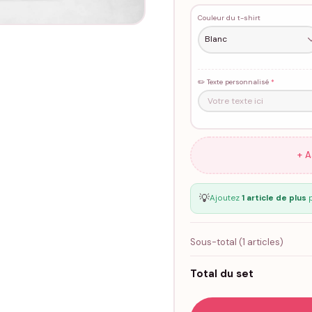
Couleur du t-shirt
✏️ Texte personnalisé
*
+ 
💡
Ajoutez
1 article de plus
p
Sous-total (
1
articles)
Total du set