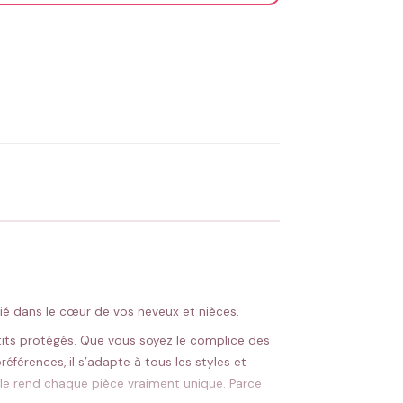
OYER MA DEMANDE ✨
 Flocage en France
✅ Validation avant fabrication
égié dans le cœur de vos neveux et nièces.
etits protégés. Que vous soyez le complice des
éférences, il s’adapte à tous les styles et
ble rend chaque pièce vraiment unique. Parce