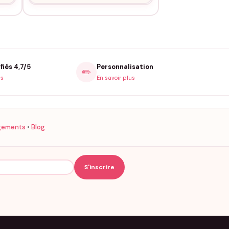
fiés 4,7/5
Personnalisation
✏️
is
En savoir plus
gements
•
Blog