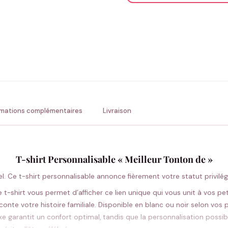
ENV
💚 Retour sous 24-48h
🇫
rmations complémentaires
Livraison
T-shirt Personnalisable « Meilleur Tonton de »
iel. Ce t-shirt personnalisable annonce fièrement votre statut privil
e t-shirt vous permet d’afficher ce lien unique qui vous unit à vos p
onte votre histoire familiale. Disponible en blanc ou noir selon vos pr
xe garantit un confort optimal, tandis que la personnalisation possi