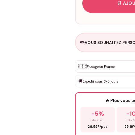
🛒 AJOU
✏️
VOUS SOUHAITEZ PERSO
Personnalisation sur m
🇫🇷
✨
Flocage en France
DEVIS GRATUIT · Personnali
🚚
Expédié sous 3-5 jours
Que souhaitez-vous ?
*
🔥 Plus vous 
Prénom
*
-5%
-1
dès 2 art.
dès 3
€
26,59
/pce
25,19
Précisions (optionnel)