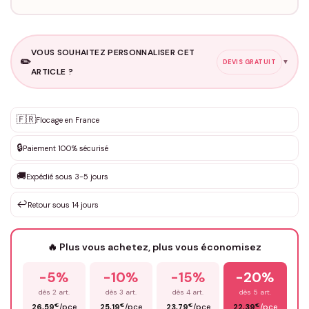
VOUS SOUHAITEZ PERSONNALISER CET
✏️
▼
DEVIS GRATUIT
ARTICLE ?
Personnalisation sur mesure
🇫🇷
✨
Flocage en France
DEVIS GRATUIT · Personnalisation de 3 à 10€ selon la demande
🔒
Paiement 100% sécurisé
Que souhaitez-vous ?
*
🚚
Expédié sous 3-5 jours
↩️
Retour sous 14 jours
Votre texte / idée
*
🔥 Plus vous achetez, plus vous économisez
-5%
-10%
-15%
-20%
Prénom
*
dès 2 art.
dès 3 art.
dès 4 art.
dès 5 art.
€
€
€
€
26,59
/pce
25,19
/pce
23,79
/pce
22,39
/pce