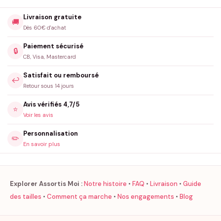
Livraison gratuite
🚚
Dès 60€ d'achat
Paiement sécurisé
🔒
CB, Visa, Mastercard
Satisfait ou remboursé
↩️
Retour sous 14 jours
Avis vérifiés 4,7/5
⭐
Voir les avis
Personnalisation
✏️
En savoir plus
Explorer Assortis Moi :
Notre histoire
•
FAQ
•
Livraison
•
Guide
des tailles
•
Comment ça marche
•
Nos engagements
•
Blog