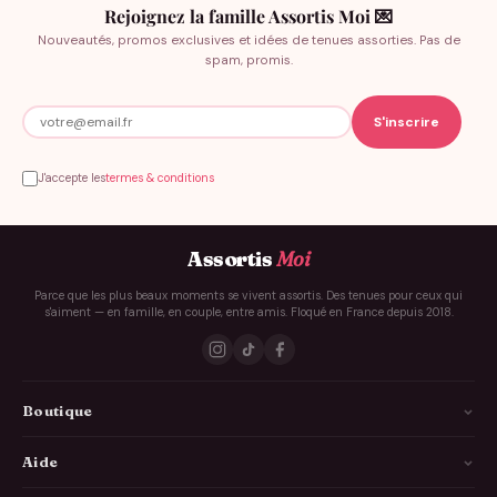
Rejoignez la famille Assortis Moi 💌
Nouveautés, promos exclusives et idées de tenues assorties. Pas de
spam, promis.
J'accepte les
termes & conditions
Assortis
Moi
Parce que les plus beaux moments se vivent assortis. Des tenues pour ceux qui
s'aiment — en famille, en couple, entre amis. Floqué en France depuis 2018.
Boutique
La Famille
Aide
Les Couples