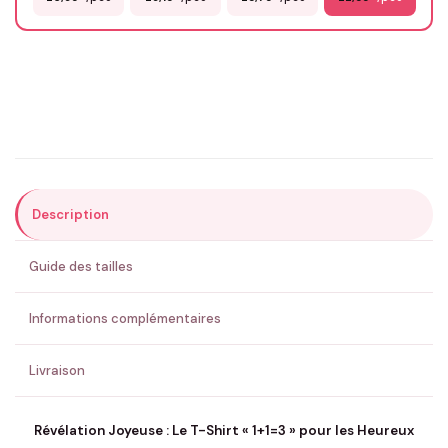
Email
*
Précisions (optionnel)
Description
ENVOYER MA DEMANDE ✨
Guide des tailles
💚 Retour sous 24-48h
🇫🇷 Flocage en France
✅ Validation avant fabrication
Informations complémentaires
Livraison
Révélation Joyeuse : Le T-Shirt « 1+1=3 » pour les Heureux