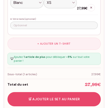
✕
27,99€
✏️ Votre texte (optionnel)
+ AJOUTER UN T-SHIRT
Ajoutez
1 article de plus
pour débloquer
-5%
sur tout votre
💡
panier !
Sous-total (
1
articles)
27,99€
27,99€
Total du set
🛒 AJOUTER LE SET AU PANIER