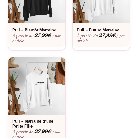
surnom, ou un message spécial, chaque t-shirt peut être
adapté pour devenir un article inestimable que vous chérirez
pour toujours.
Confort et Style pour le Quotidien
Pull – Bientôt Marraine
Pull – Future Marraine
27,99
€
27,99
€
À partir de
À partir de
/ par
/ par
Non seulement notre T-Shirt « 1+1=3 » est adorable, mais il est
article
article
aussi conçu pour le confort au quotidien. Disponible en
plusieurs tailles et couleurs, il convient à tous les styles et
toutes les occasions. Il est fait d’un coton doux et respirant,
assurant que vous restiez confortable pendant que vous
partagez votre joie.
Le Cadeau Parfait pour Toute Annonce
Vous cherchez une manière unique de partager votre
annonce
de grossesse
avec vos proches ou sur les réseaux sociaux ?
Notre T-Shirt « 1+1=3 » est le choix parfait. Il fait aussi un cadeau
merveilleux pour vos amis et votre famille qui attendent un
Pull – Marraine d’une
heureux événement.
Petite Fille
27,99
€
À partir de
/ par
article