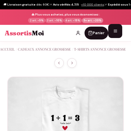
🚚
Livraison gratuite
dès 60€
|
⭐
Avis vérifiés 4,7/5
·
+10 000 clients
|
⚡
Expédié sous 1
🔥
Plus vous achetez, plus vous économisez :
2 art.
-5%
3 art.
-10%
4 art.
-15%
5+ art.
-20%
Assortis
Moi
Panier
Passer
ACCUEIL
/
CADEAUX ANNONCE GROSSESSE
/
T-SHIRTS ANNONCE GROSSESSE
au
contenu