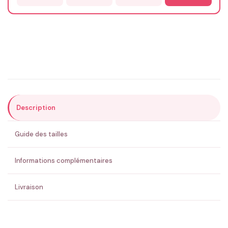
Email
*
Précisions (optionnel)
Description
ENVOYER MA DEMANDE ✨
Guide des tailles
💚 Retour sous 24-48h
🇫🇷 Flocage en France
✅ Validation avant fabrication
Informations complémentaires
Livraison