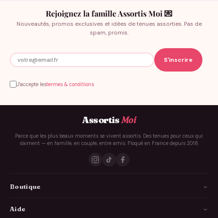
Rejoignez la famille Assortis Moi 💌
Nouveautés, promos exclusives et idées de tenues assorties. Pas de
spam, promis.
J'accepte les
termes & conditions
Assortis
Moi
Parce que les plus beaux moments se vivent assortis. Des tenues pour ceux qui
s'aiment — en famille, en couple, entre amis. Floqué en France depuis 2018.
Boutique
La Famille
Aide