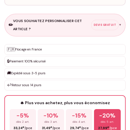
VOUS SOUHAITEZ PERSONNALISER CET
✏️
▼
DEVIS GRATUIT
ARTICLE ?
Personnalisation sur mesure
🇫🇷
✨
Flocage en France
DEVIS GRATUIT · Personnalisation de 3 à 10€ selon la demande
🔒
Paiement 100% sécurisé
Que souhaitez-vous ?
*
🚚
Expédié sous 3-5 jours
↩️
Retour sous 14 jours
Votre texte / idée
*
🔥 Plus vous achetez, plus vous économisez
-5%
-10%
-15%
-20%
Prénom
*
dès 2 art.
dès 3 art.
dès 4 art.
dès 5 art.
€
€
€
€
33,24
/pce
31,49
/pce
29,74
/pce
27,99
/pce