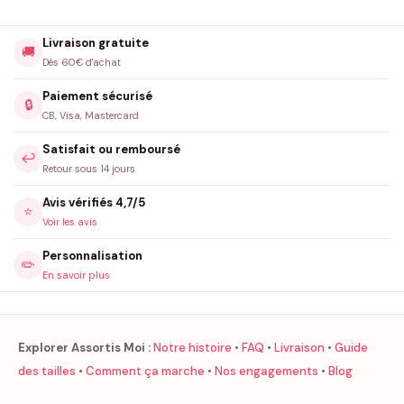
Livraison gratuite
🚚
Dès 60€ d'achat
Paiement sécurisé
🔒
CB, Visa, Mastercard
Satisfait ou remboursé
↩️
Retour sous 14 jours
Avis vérifiés 4,7/5
⭐
Voir les avis
Personnalisation
✏️
En savoir plus
Explorer Assortis Moi :
Notre histoire
•
FAQ
•
Livraison
•
Guide
des tailles
•
Comment ça marche
•
Nos engagements
•
Blog