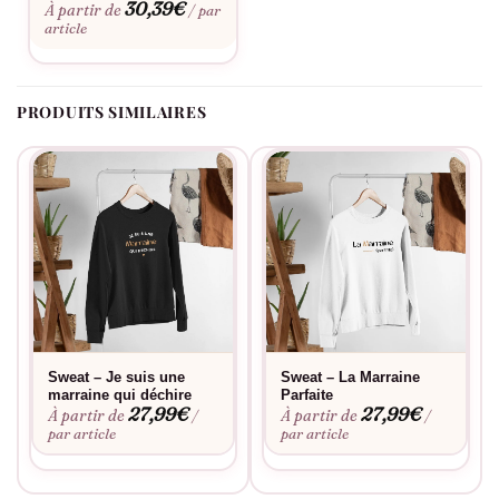
dans votre rôle de marraine.
30,39
€
À partir de
/ par
article
PRODUITS SIMILAIRES
Sweat – Je suis une
Sweat – La Marraine
marraine qui déchire
Parfaite
27,99
€
27,99
€
À partir de
À partir de
/
/
par article
par article