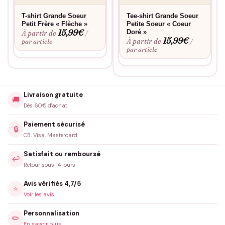
T-shirt Grande Soeur
Tee-shirt Grande Soeur
Petit Frère « Flèche »
Petite Soeur « Coeur
15,99
€
Doré »
À partir de
/
15,99
€
À partir de
par article
/
par article
Livraison gratuite
🚚
Dès 60€ d'achat
Paiement sécurisé
🔒
CB, Visa, Mastercard
Satisfait ou remboursé
↩️
Retour sous 14 jours
Avis vérifiés 4,7/5
⭐
Voir les avis
Personnalisation
✏️
En savoir plus