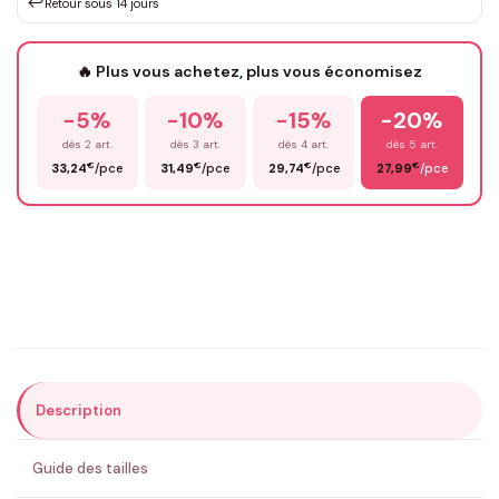
↩️
Retour sous 14 jours
Votre texte / idée
*
🔥 Plus vous achetez, plus vous économisez
-5%
-10%
-15%
-20%
Prénom
*
dès 2 art.
dès 3 art.
dès 4 art.
dès 5 art.
€
€
€
€
33,24
/pce
31,49
/pce
29,74
/pce
27,99
/pce
Email
*
Précisions (optionnel)
Description
ENVOYER MA DEMANDE ✨
Guide des tailles
💚 Retour sous 24-48h
🇫🇷 Flocage en France
✅ Validation avant fabrication