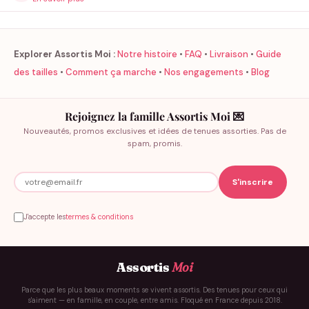
Explorer Assortis Moi :
Notre histoire
•
FAQ
•
Livraison
•
Guide
des tailles
•
Comment ça marche
•
Nos engagements
•
Blog
Rejoignez la famille Assortis Moi 💌
Nouveautés, promos exclusives et idées de tenues assorties. Pas de
spam, promis.
J'accepte les
termes & conditions
Assortis
Moi
Parce que les plus beaux moments se vivent assortis. Des tenues pour ceux qui
s'aiment — en famille, en couple, entre amis. Floqué en France depuis 2018.