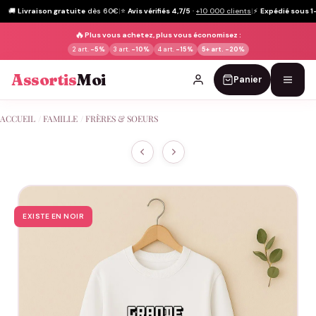
🚚
Livraison gratuite
dès 60€
|
⭐
Avis vérifiés 4,7/5
·
+10 000 clients
|
⚡
Expédié sous 1
🔥
Plus vous achetez, plus vous économisez :
2 art.
-5%
3 art.
-10%
4 art.
-15%
5+ art.
-20%
Assortis
Moi
Panier
Passer
ACCUEIL
/
FAMILLE
/
FRÈRES & SOEURS
au
contenu
EXISTE EN NOIR