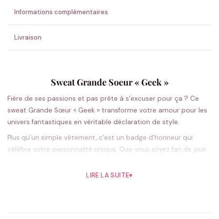
Informations complémentaires
Livraison
Sweat Grande Soeur « Geek »
Fière de ses passions et pas prête à s’excuser pour ça ? Ce
sweat Grande Sœur « Geek » transforme votre amour pour les
univers fantastiques en véritable déclaration de style.
Plus qu’un simple vêtement, c’est un badge d’honneur qui
célèbre votre personnalité unique. Que vous soyez fan de jeux
vidéo, de science-fiction ou de technologies, ce sweat affiche
fièrement votre côté geek avec élégance et humour. Sa coupe
LIRE LA SUITE
▾
unisexe classique s’adapte parfaitement à tous les styles,
tandis que son message percutant fait sourire et créé
instantanément des connexions avec d’autres passionnés.