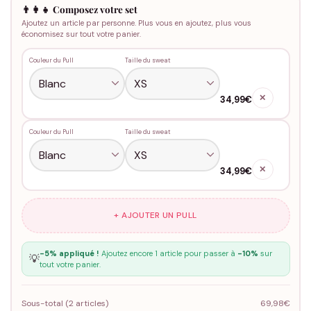
👨‍👩‍👧 Composez votre set
Ajoutez un article par personne. Plus vous en ajoutez, plus vous
économisez sur tout votre panier.
Couleur du Pull
Taille du sweat
✕
34,99€
Couleur du Pull
Taille du sweat
✕
34,99€
+ AJOUTER UN PULL
-5% appliqué !
Ajoutez encore 1 article pour passer à
-10%
sur
💡
tout votre panier.
Sous-total (
2
articles)
69,98€