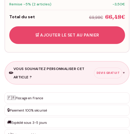
Remise -5% (2 articles)
-3,50€
66,48€
Total du set
69,98€
🛒 AJOUTER LE SET AU PANIER
VOUS SOUHAITEZ PERSONNALISER CET
✏️
▼
DEVIS GRATUIT
ARTICLE ?
Personnalisation sur mesure
🇫🇷
✨
Flocage en France
DEVIS GRATUIT · Personnalisation de 3 à 10€ selon la demande
🔒
Paiement 100% sécurisé
Que souhaitez-vous ?
*
🚚
Expédié sous 3-5 jours