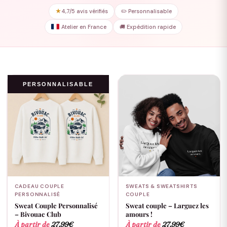
★
4,7/5 avis vérifiés
✏️ Personnalisable
Atelier en France
🚚 Expédition rapide
PERSONNALISABLE
CADEAU COUPLE
SWEATS & SWEATSHIRTS
PERSONNALISÉ
COUPLE
Sweat Couple Personnalisé
Sweat couple – Larguez les
– Bivouac Club
amours !
À partir de
27,99
€
À partir de
27,99
€