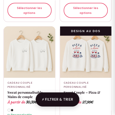
Sélectionner les
Sélectionner les
options
options
DESIGN AU DOS
CADEAU COUPLE
CADEAU COUPLE
PERSONNALISÉ
PERSONNALISÉ
Sweat personnalisable –
Sweat Couple – Pizza &
Mains de couple
Amore
⚡ FILTRER & TRIER
À partir de
30,39
€
À partir de
27,99
€
✏️ Personnalisable