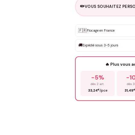
✏️
VOUS SOUHAITEZ PERSO
Personnalisation sur m
🇫🇷
✨
Flocage en France
DEVIS GRATUIT · Personnali
🚚
Expédié sous 3-5 jours
Que souhaitez-vous ?
*
🔥 Plus vous 
Prénom
*
-5%
-1
dès 2 art.
dès 3
€
33,24
/pce
31,49
Précisions (optionnel)
ENV