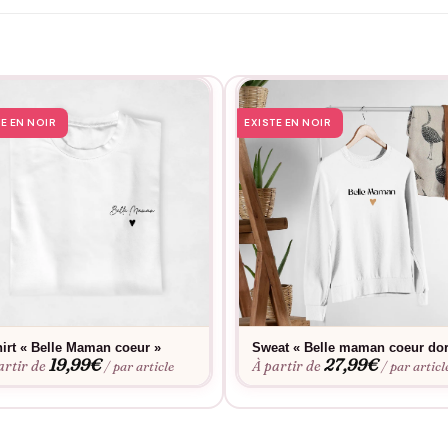
rel, le Sweat Belle-Maman Cœur s’adapte parfaitement à tous les sty
eux en famille. Ce vêtement devient rapidement une pièce essentiel
maman à sa famille. Un cadeau empreint de douceur qui fera à coup sû
TE EN NOIR
EXISTE EN NOIR
hirt « Belle Maman coeur »
Sweat « Belle maman coeur dor
19,99
€
27,99
€
artir de
À partir de
/ par article
/ par articl