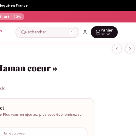
Floqué en France
5+ art.
-20%
Panier
n
Rechercher…
/
0,00€
 Maman coeur »
icle
et
e. Plus vous en ajoutez, plus vous économisez sur
Taille du sweat