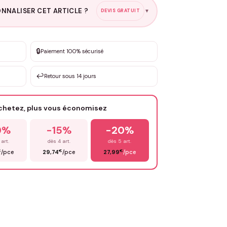
NNALISER CET ARTICLE ?
DEVIS GRATUIT
▼
esure
🔒
Paiement 100% sécurisé
sation de 3 à 10€ selon la demande
↩️
Retour sous 14 jours
Votre texte / idée
*
achetez, plus vous économisez
Email
*
0%
-15%
-20%
 art.
dès 4 art.
dès 5 art.
€
€
€
/pce
29,74
/pce
27,99
/pce
OYER MA DEMANDE ✨