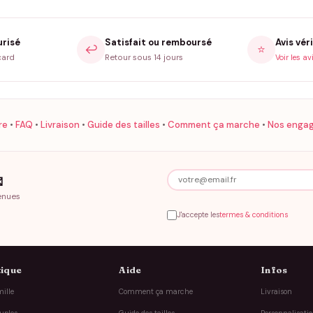
urisé
Satisfait ou remboursé
Avis véri
↩️
⭐
card
Retour sous 14 jours
Voir les av
re
•
FAQ
•
Livraison
•
Guide des tailles
•
Comment ça marche
•
Nos enga

enues
J'accepte les
termes & conditions
ique
Aide
Infos
ille
Comment ça marche
Livraison