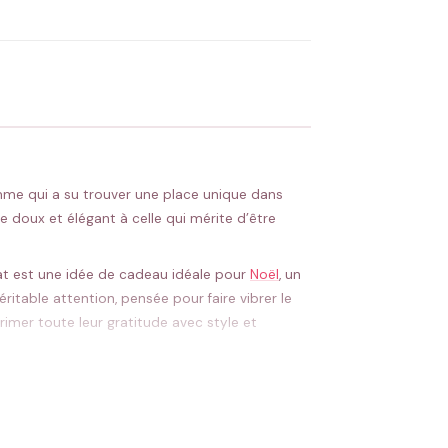
 Flocage en France
✅ Validation avant fabrication
me qui a su trouver une place unique dans
 doux et élégant à celle qui mérite d’être
at est une idée de cadeau idéale pour
Noël
, un
ritable attention, pensée pour faire vibrer le
imer toute leur gratitude avec style et
disponibles sur la boutique. Associez ce sweat
s esprits à jamais. Offrir ce sweat, c’est aussi