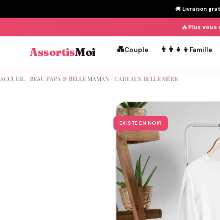
🚚
Livraison gra
🔥
Plus vous 
💑
👨‍👩‍👧‍👦
Assortis
Moi
Couple
Famille
Passer
ACCUEIL
/
BEAU PAPA & BELLE MAMAN
/
CADEAUX BELLE MÈRE
au
contenu
EXISTE EN NOIR