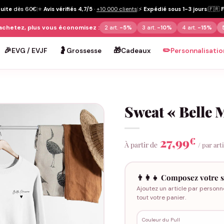
tuite
dès 60€
|
⭐
Avis vérifiés 4,7/5
·
+10 000 clients
|
⚡
Expédié sous 1-3 jours
|
🇫🇷
achetez, plus vous économisez :
2 art.
-5%
3 art.
-10%
4 art.
-15%
🎉
🤰
🎁
✏️
EVG / EVJF
Grossesse
Cadeaux
Personnalisatio
Sweat « Belle
27,99
€
À partir de
/ par art
👨‍👩‍👧 Composez votre s
Ajoutez un article par personn
tout votre panier.
Couleur du Pull