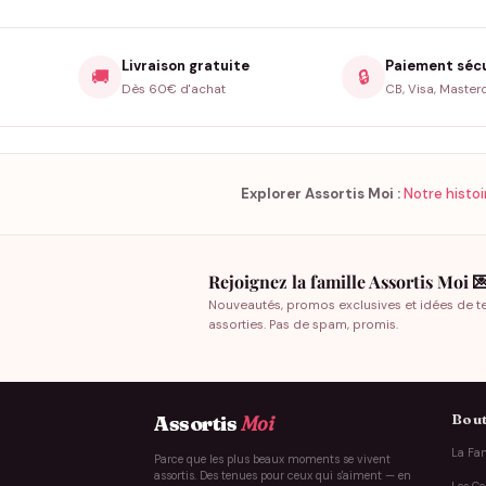
Livraison gratuite
Paiement séc
🚚
🔒
Dès 60€ d'achat
CB, Visa, Master
Explorer Assortis Moi :
Notre histoi
Rejoignez la famille Assortis Moi 
Nouveautés, promos exclusives et idées de t
assorties. Pas de spam, promis.
Bout
Assortis
Moi
La Fam
Parce que les plus beaux moments se vivent
assortis. Des tenues pour ceux qui s'aiment — en