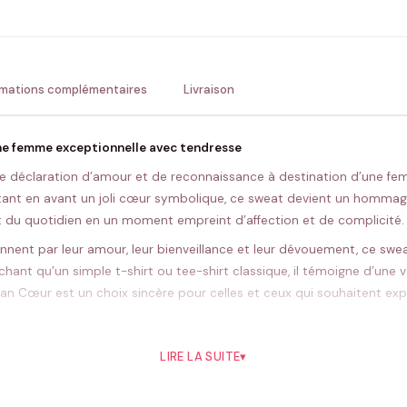
💚 Retour sous 24-48h
🇫
rmations complémentaires
Livraison
e femme exceptionnelle avec tendresse
 déclaration d’amour et de reconnaissance à destination d’une fem
ettant en avant un joli cœur symbolique, ce sweat devient un hommage
 du quotidien en un moment empreint d’affection et de complicité.
nent par leur amour, leur bienveillance et leur dévouement, ce swe
chant qu’un simple t-shirt ou tee-shirt classique, il témoigne d’une vé
an Cœur est un choix sincère pour celles et ceux qui souhaitent expr
est possible de composer un coffret assorti avec d’autres créations 
LIRE LA SUITE
▾
és pour toute la
famille
, et offrez un souvenir collectif qui marquera le
és autour d’une attention unique et pleine d’amour.