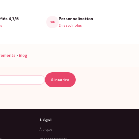
fiés 4,7/5
Personnalisation
✏️
is
En savoir plus
gements
•
Blog
Légal
À propos