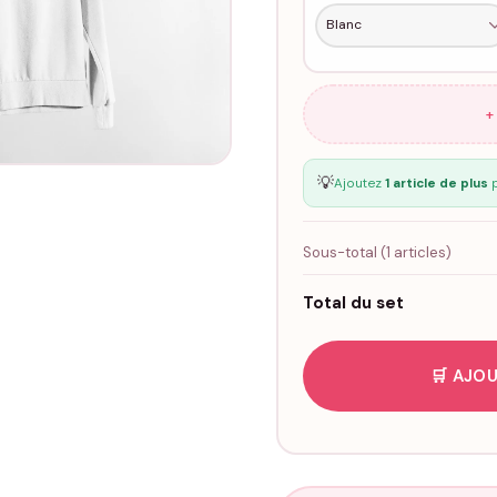
+
💡
Ajoutez
1 article de plus
p
Sous-total (
1
articles)
Total du set
🛒 AJOU