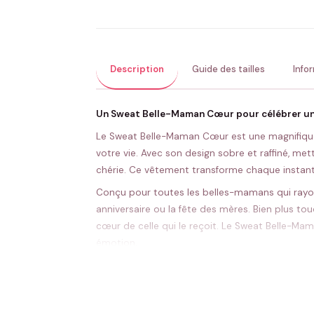
Description
Guide des tailles
Info
Un Sweat Belle-Maman Cœur pour célébrer un
Le Sweat Belle-Maman Cœur est une magnifique
votre vie. Avec son design sobre et raffiné, m
chérie. Ce vêtement transforme chaque instant
Conçu pour toutes les belles-mamans qui rayon
anniversaire ou la fête des mères. Bien plus tou
cœur de celle qui le reçoit. Le Sweat Belle-Mam
émotion.
Pour rendre ce moment encore plus spécial, il 
à d’autres pulls, sweats et t-shirts personnalis
offrir des instants de joie partagés, immortalis