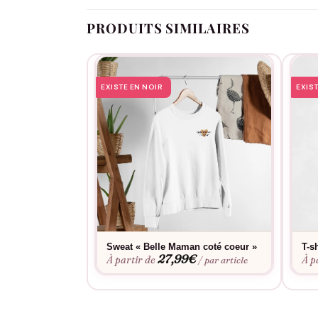
Avec sa coupe confortable et son design intempo
décontractée qu’à l’occasion de moments préci
PRODUITS SIMILAIRES
sincère et du lien profond qui unit une belle-
EXISTE EN NOIR
EXIS
Sweat « Belle Maman coté coeur »
T-s
27,99
€
À partir de
À p
/ par article