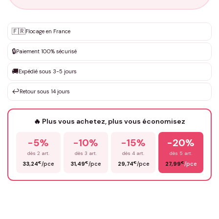
Personnalisation sur mesure
🇫🇷
✨
Flocage en France
DEVIS GRATUIT · Personnalisation de 3 à 10€ selon la demande
🔒
Paiement 100% sécurisé
Que souhaitez-vous ?
*
🚚
Expédié sous 3-5 jours
↩️
Retour sous 14 jours
Votre texte / idée
*
🔥 Plus vous achetez, plus vous économisez
-5%
-10%
-15%
-20%
Prénom
*
dès 2 art.
dès 3 art.
dès 4 art.
dès 5 art.
€
€
€
€
33,24
/pce
31,49
/pce
29,74
/pce
27,99
/pce
Email
*