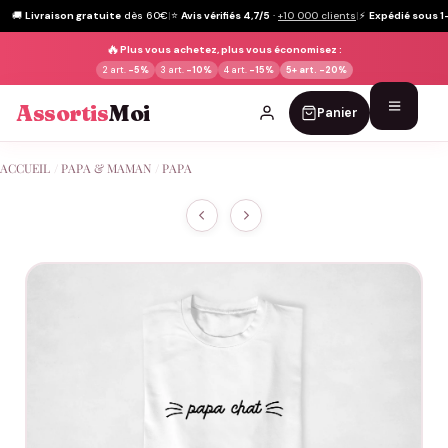
🚚
Livraison gratuite
dès 60€
|
⭐
Avis vérifiés 4,7/5
·
+10 000 clients
|
⚡
Expédié sous 1
🔥
Plus vous achetez, plus vous économisez :
2 art.
-5%
3 art.
-10%
4 art.
-15%
5+ art.
-20%
Assortis
Moi
Panier
Passer
ACCUEIL
/
PAPA & MAMAN
/
PAPA
au
contenu