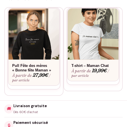
limitent pas à être pratiques — ils incarnent des sentiments,
créent des souvenirs et renforcent les relations. Adoptez le Pull
Papa Chat et faites de chaque moment passé avec papa une
célébration de sa tendresse et de son humour.
Pull Fête des mères
T-shirt – Maman Chat
19,99
€
« Bonne fête Maman »
À partir de
/
27,99
€
À partir de
/
par article
par article
Livraison gratuite
🚚
Dès 60€ d'achat
Paiement sécurisé
🔒