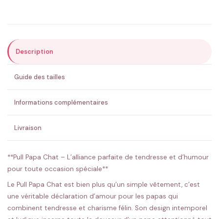
Précisions (optionnel)
Description
ENVOYER MA DEMANDE ✨
Guide des tailles
💚 Retour sous 24-48h
🇫🇷 Flocage en France
✅ Validation avant fabrication
Informations complémentaires
Livraison
**Pull Papa Chat – L’alliance parfaite de tendresse et d’humour
pour toute occasion spéciale**
Le Pull Papa Chat est bien plus qu’un simple vêtement, c’est
une véritable déclaration d’amour pour les papas qui
combinent tendresse et charisme félin. Son design intemporel