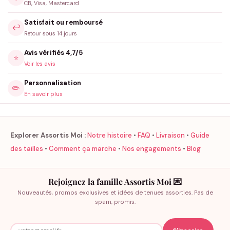
CB, Visa, Mastercard
Satisfait ou remboursé
↩️
Retour sous 14 jours
Avis vérifiés 4,7/5
⭐
Voir les avis
Personnalisation
✏️
En savoir plus
Explorer Assortis Moi :
Notre histoire
•
FAQ
•
Livraison
•
Guide
des tailles
•
Comment ça marche
•
Nos engagements
•
Blog
Rejoignez la famille Assortis Moi 💌
Nouveautés, promos exclusives et idées de tenues assorties. Pas de
spam, promis.