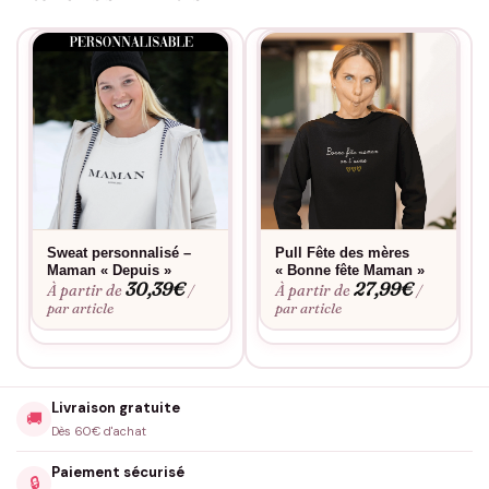
Sweat personnalisé –
Pull Fête des mères
Maman « Depuis »
« Bonne fête Maman »
30,39
€
27,99
€
À partir de
À partir de
/
/
par article
par article
Livraison gratuite
🚚
Dès 60€ d'achat
Paiement sécurisé
🔒