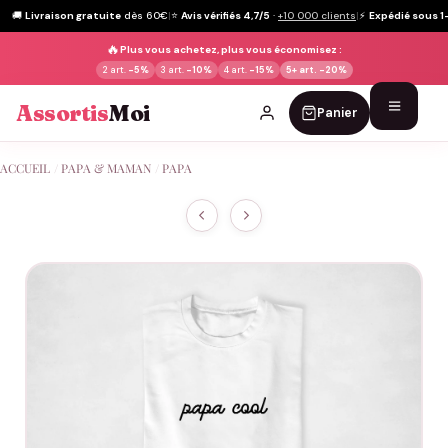
🚚
Livraison gratuite
dès 60€
|
⭐
Avis vérifiés 4,7/5
·
+10 000 clients
|
⚡
Expédié sous 1
🔥
Plus vous achetez, plus vous économisez :
2 art.
-5%
3 art.
-10%
4 art.
-15%
5+ art.
-20%
Assortis
Moi
Panier
Passer
ACCUEIL
/
PAPA & MAMAN
/
PAPA
au
contenu