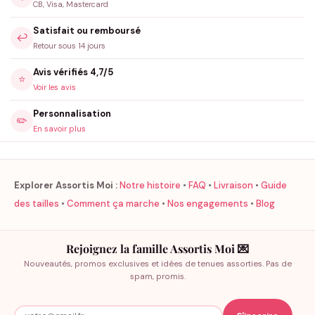
CB, Visa, Mastercard
Satisfait ou remboursé
↩️
Retour sous 14 jours
Avis vérifiés 4,7/5
⭐
Voir les avis
Personnalisation
✏️
En savoir plus
Explorer Assortis Moi :
Notre histoire
•
FAQ
•
Livraison
•
Guide
des tailles
•
Comment ça marche
•
Nos engagements
•
Blog
Rejoignez la famille Assortis Moi 💌
Nouveautés, promos exclusives et idées de tenues assorties. Pas de
spam, promis.