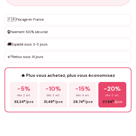
Personnalisation sur mesure
🇫🇷
✨
Flocage en France
DEVIS GRATUIT · Personnalisation de 3 à 10€ selon la demande
🔒
Paiement 100% sécurisé
Que souhaitez-vous ?
*
🚚
Expédié sous 3-5 jours
↩️
Retour sous 14 jours
Votre texte / idée
*
🔥 Plus vous achetez, plus vous économisez
-5%
-10%
-15%
-20%
Prénom
*
dès 2 art.
dès 3 art.
dès 4 art.
dès 5 art.
€
€
€
€
33,24
/pce
31,49
/pce
29,74
/pce
27,99
/pce
Email
*