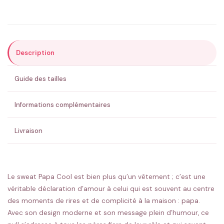
Précisions (optionnel)
Description
ENVOYER MA DEMANDE ✨
Guide des tailles
💚 Retour sous 24-48h
🇫🇷 Flocage en France
✅ Validation avant fabrication
Informations complémentaires
Livraison
Le sweat Papa Cool est bien plus qu’un vêtement ; c’est une
véritable déclaration d’amour à celui qui est souvent au centre
des moments de rires et de complicité à la maison : papa.
Avec son design moderne et son message plein d’humour, ce