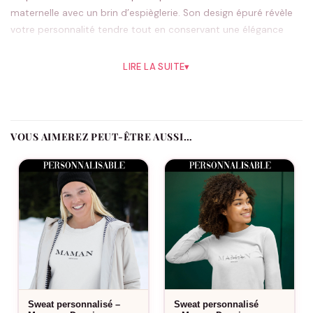
maternelle avec un brin d’espièglerie. Son design épuré révèle
votre personnalité tendre tout en conservant une élégance
naturelle. Que vous consoliez un chagrin, prépariez le petit-
déjeuner ou vous blottissiez sur le canapé, il vous accompagne
LIRE LA SUITE
▾
dans ces moments précieux du quotidien. Sa coupe classique
unisexe s’adapte à toutes les silhouettes sans jamais serrer,
promettant un confort absolu même après de longues
journées. Disponible en blanc ou noir, il se marie facilement
VOUS AIMEREZ PEUT-ÊTRE AUSSI…
avec votre garde-robe et traverse les saisons sans perdre son
charme.
Pourquoi vous allez l’aimer
Design mignon qui exprime votre côté maternel avec
délicatesse
Coupe confortable qui vous suit dans tous vos mouvements
Qualité durable qui résiste aux lavages répétés
Sweat personnalisé –
Sweat personnalisé
Style intemporel qui ne se démode jamais