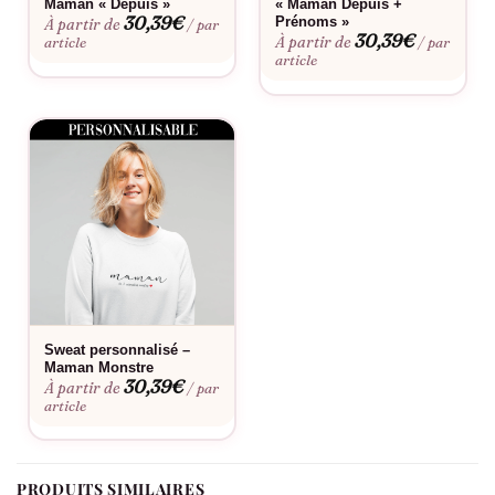
Maman « Depuis »
« Maman Depuis +
30,39
€
Prénoms »
À partir de
Couleurs neutres faciles à assortir
/ par
30,39
€
À partir de
article
/ par
article
Idéal pour
Les moments cocooning en famille, les sorties décontractées,
les week-ends détente et tous ces instants où vous voulez
allier confort et style naturel.
Bon à savoir
Consultez notre
guide des tailles
pour choisir la coupe parfaite.
Envie d’une touche personnelle ? Découvrez notre
service de
personnalisation
. Ce pull conserve sa forme et ses couleurs
Sweat personnalisé –
après lavage, pour un look impeccable jour après jour.
Maman Monstre
30,39
€
À partir de
/ par
article
PRODUITS SIMILAIRES