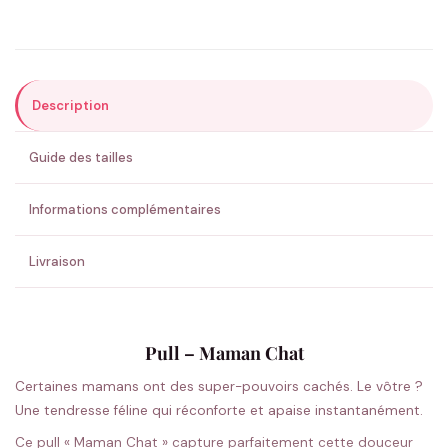
Précisions (optionnel)
Description
ENVOYER MA DEMANDE ✨
Guide des tailles
💚 Retour sous 24-48h
🇫🇷 Flocage en France
✅ Validation avant fabrication
Informations complémentaires
Livraison
Pull – Maman Chat
Certaines mamans ont des super-pouvoirs cachés. Le vôtre ?
Une tendresse féline qui réconforte et apaise instantanément.
Ce pull « Maman Chat » capture parfaitement cette douceur