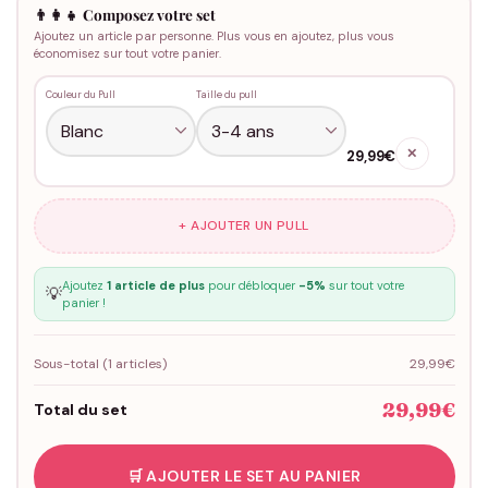
👨‍👩‍👧 Composez votre set
Ajoutez un article par personne. Plus vous en ajoutez, plus vous
économisez sur tout votre panier.
Couleur du Pull
Taille du pull
✕
29,99€
+ AJOUTER UN PULL
Ajoutez
1 article de plus
pour débloquer
-5%
sur tout votre
💡
panier !
Sous-total (
1
articles)
29,99€
29,99€
Total du set
🛒 AJOUTER LE SET AU PANIER