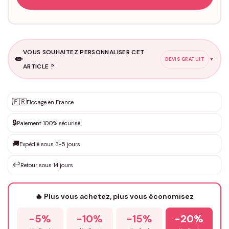
VOUS SOUHAITEZ PERSONNALISER CET
✏️
▼
DEVIS GRATUIT
ARTICLE ?
Personnalisation sur mesure
🇫🇷
✨
Flocage en France
DEVIS GRATUIT · Personnalisation de 3 à 10€ selon la demande
🔒
Paiement 100% sécurisé
Que souhaitez-vous ?
*
🚚
Expédié sous 3-5 jours
↩️
Retour sous 14 jours
Votre texte / idée
*
🔥 Plus vous achetez, plus vous économisez
-5%
-10%
-15%
-20%
Prénom
*