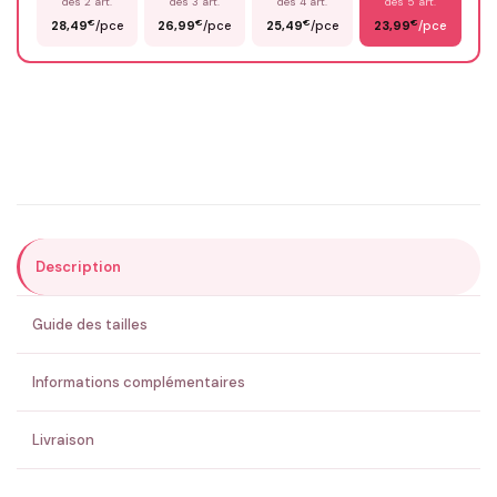
dès 2 art.
dès 3 art.
dès 4 art.
dès 5 art.
€
€
€
€
28,49
/pce
26,99
/pce
25,49
/pce
23,99
/pce
Email
*
Précisions (optionnel)
Description
ENVOYER MA DEMANDE ✨
Guide des tailles
💚 Retour sous 24-48h
🇫🇷 Flocage en France
✅ Validation avant fabrication
Informations complémentaires
Livraison