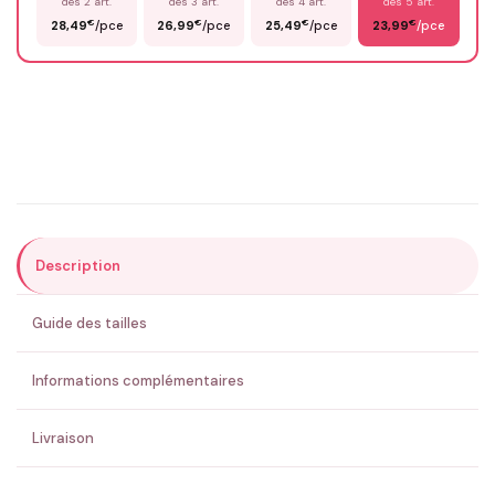
dès 2 art.
dès 3 art.
dès 4 art.
dès 5 art.
€
€
€
€
28,49
/pce
26,99
/pce
25,49
/pce
23,99
/pce
Email
*
Précisions (optionnel)
Description
ENVOYER MA DEMANDE ✨
Guide des tailles
💚 Retour sous 24-48h
🇫🇷 Flocage en France
✅ Validation avant fabrication
Informations complémentaires
Livraison