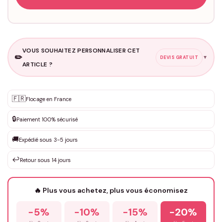
VOUS SOUHAITEZ PERSONNALISER CET
✏️
▼
DEVIS GRATUIT
ARTICLE ?
Personnalisation sur mesure
🇫🇷
✨
Flocage en France
DEVIS GRATUIT · Personnalisation de 3 à 10€ selon la demande
🔒
Paiement 100% sécurisé
Que souhaitez-vous ?
*
🚚
Expédié sous 3-5 jours
↩️
Retour sous 14 jours
Votre texte / idée
*
🔥 Plus vous achetez, plus vous économisez
-5%
-10%
-15%
-20%
Prénom
*