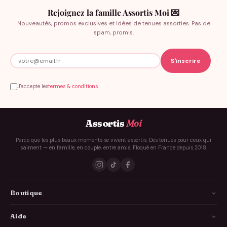
rend bien à l’écran.
Rejoignez la famille Assortis Moi 💌
Nouveautés, promos exclusives et idées de tenues assorties. Pas de
spam, promis.
L’esprit des fêtes, sans compromis
Ce modèle réussit un équilibre rare : suffisamment festif pour
illuminer vos moments forts, suffisamment subtil pour rester
facile à porter toute la saison. Son graphisme net inspire la
J'accepte les
termes & conditions
douceur on imagine la forêt au crépuscule, la neige qui tombe
en silence, le tintement lointain des cloches. C’est le pull qui
rassemble : autour d’une table, d’un feu, d’un éclat de rire
Assortis
Moi
partagé.
Parce que les plus beaux moments se vivent assortis. Des tenues pour ceux qui
s'aiment — en famille, en couple, entre amis. Floqué en France depuis 2018.
Offrir ce
Pull de Noël Flocons de neige « Cerf »
, c’est offrir une
ambiance entière : celle qui transforme un simple mois de
décembre en parenthèse enchantée. Il dit « j’ai pensé à toi »,
« profitons de l’instant », « créons des souvenirs ». Que ce soit
Boutique
pour un proche qui collectionne les traditions, pour un
complice de sorties givrés, ou pour vous-même (parce que
La Famille
Aide
vous le méritez), ce design trouve sa place dans chaque