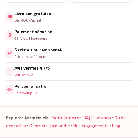
Carte de vœux & photos de famille
: un motif net et
harmonieux qui valorise le cliché.
Livraison gratuite
🚚
Ouverture des cadeaux
: le moment où le cerf devient la star
Dès 60€ d'achat
discrète du salon.
Paiement sécurisé
🔒
CB, Visa, Mastercard
Idées cadeau (pour tous les styles)
Satisfait ou remboursé
Pour un ami amoureux de l’hiver
: il retrouvera la poésie des
↩️
Retour sous 14 jours
flocons à chaque sortie.
Avis vérifiés 4,7/5
Pour un collègue complice
: parfait pour briser la glace lors
⭐
Voir les avis
des afterworks de décembre.
Pour un parent qui aime les choses simples et chic
: un
Personnalisation
✏️
design intemporel, jamais « trop ».
En savoir plus
Pour un
couple
: un clin d’œil coordonné pour des photos
mémorables sous les guirlandes.
Explorer Assortis Moi :
Notre histoire
•
FAQ
•
Livraison
•
Guide
Pour un passionné de traditions scandinaves
: la touche
des tailles
•
Comment ça marche
•
Nos engagements
•
Blog
nordique qu’il lui manquait.
Pour un créateur de contenu
: un visuel facile à styliser, qui