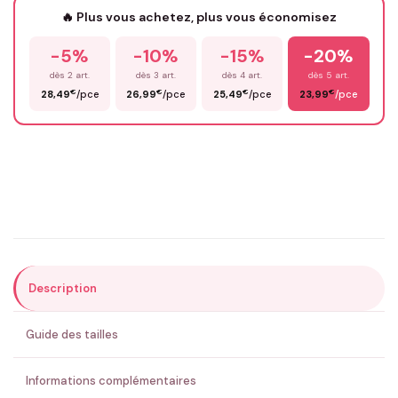
🔥 Plus vous achetez, plus vous économisez
-5%
-10%
-15%
-20%
Prénom
*
dès 2 art.
dès 3 art.
dès 4 art.
dès 5 art.
€
€
€
€
28,49
/pce
26,99
/pce
25,49
/pce
23,99
/pce
Email
*
Précisions (optionnel)
Description
ENVOYER MA DEMANDE ✨
Guide des tailles
💚 Retour sous 24-48h
🇫🇷 Flocage en France
✅ Validation avant fabrication
Informations complémentaires