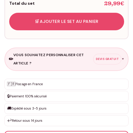
29,99€
Total du set
🛒 AJOUTER LE SET AU PANIER
VOUS SOUHAITEZ PERSONNALISER CET
✏️
▼
DEVIS GRATUIT
ARTICLE ?
Personnalisation sur mesure
🇫🇷
✨
Flocage en France
DEVIS GRATUIT · Personnalisation de 3 à 10€ selon la demande
🔒
Paiement 100% sécurisé
Que souhaitez-vous ?
*
🚚
Expédié sous 3-5 jours
↩️
Retour sous 14 jours
Votre texte / idée
*