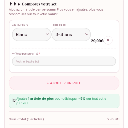
👨‍👩‍👧 Composez votre set
Ajoutez un article par personne. Plus vous en ajoutez, plus vous
économisez sur tout votre panier.
Couleur du Pull
Taille du pull
✕
29,99€
✏️ Texte personnalisé
*
+ AJOUTER UN PULL
Ajoutez
1 article de plus
pour débloquer
-5%
sur tout votre
💡
panier !
Sous-total (
1
articles)
29,99€