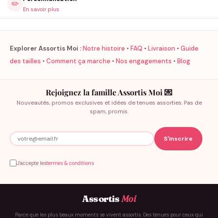
✏️
En savoir plus
Explorer Assortis Moi :
Notre histoire
•
FAQ
•
Livraison
•
Guide
des tailles
•
Comment ça marche
•
Nos engagements
•
Blog
Rejoignez la famille Assortis Moi 💌
Nouveautés, promos exclusives et idées de tenues assorties. Pas de
spam, promis.
J'accepte les
termes & conditions
Assortis
Moi
Parce que les plus beaux moments se vivent assortis. Des tenues pour ceux qui