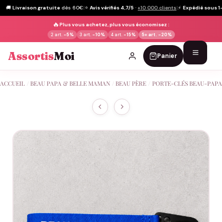
🚚
Livraison gratuite
dès 60€
|
⭐
Avis vérifiés 4,7/5
·
+10 000 clients
|
⚡
Expédié sous 1
🔥
Plus vous achetez, plus vous économisez :
2 art.
-5%
3 art.
-10%
4 art.
-15%
5+ art.
-20%
Assortis
Moi
Panier
Passer
ACCUEIL
/
BEAU PAPA & BELLE MAMAN
/
BEAU PÈRE
/
PORTE-CLÉS BEAU-PAPA
au
contenu