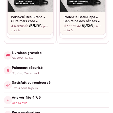
Porte-clé Beau-Papa «
Porte-clé Beau-Papa «
Ours mais cool »
Capitaine des bêtises »
9,52
€
9,52
€
À partir de
À partir de
/ par
/ par
article
article
Livraison gratuite
🚚
Dès 60€ d'achat
Paiement sécurisé
🔒
CB, Visa, Mastercard
Satisfait ou remboursé
↩️
Retour sous 14 jours
Avis vérifiés 4,7/5
⭐
Voir les avis
Personnalisation