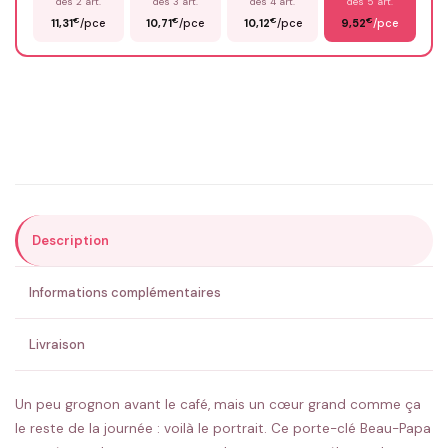
dès 2 art.
dès 3 art.
dès 4 art.
dès 5 art.
€
€
€
€
11,31
/pce
10,71
/pce
10,12
/pce
9,52
/pce
Email
*
Précisions (optionnel)
Description
ENVOYER MA DEMANDE ✨
Informations complémentaires
💚 Retour sous 24-48h
🇫🇷 Flocage en France
✅ Validation avant fabrication
Livraison
Un peu grognon avant le café, mais un cœur grand comme ça
le reste de la journée : voilà le portrait. Ce porte-clé Beau-Papa