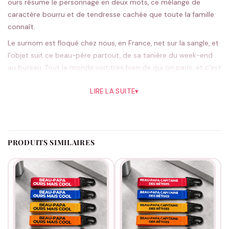
ours résume le personnage en deux mots, ce mélange de
caractère bourru et de tendresse cachée que toute la famille
connaît.
Le surnom est floqué chez nous, en France, net sur la sangle, et
l’objet suit ce beau-père partout, de sa tanière du week-end
au bureau. Tout le monde voit très bien de qui on parle, et c’est
ce qui rend le clin d’œil si efficace.
LIRE LA SUITE
▾
Tu le choisis parmi cinq teintes : le noir lui va comme une
fourrure, le bleu et l’orange marchent aussi très bien. On le
prépare une fois ta commande reçue.
À offrir pour le faire grogner de plaisir, un jour de fête des pères
PRODUITS SIMILAIRES
ou d’anniversaire.
La collection beau-papa
réserve d’autres
surprises si tu veux compléter.