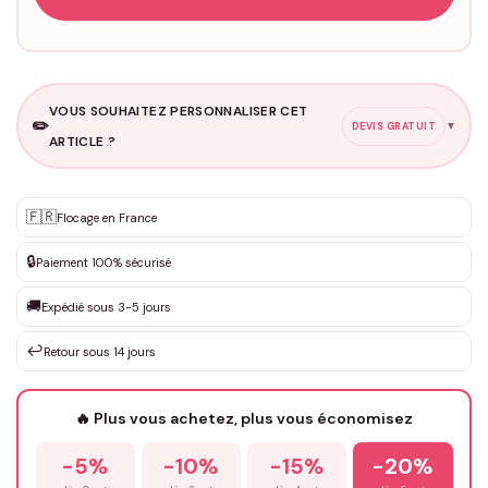
VOUS SOUHAITEZ PERSONNALISER CET
✏️
▼
DEVIS GRATUIT
ARTICLE ?
Personnalisation sur mesure
🇫🇷
✨
Flocage en France
DEVIS GRATUIT · Personnalisation de 3 à 10€ selon la demande
🔒
Paiement 100% sécurisé
Que souhaitez-vous ?
*
🚚
Expédié sous 3-5 jours
↩️
Retour sous 14 jours
Votre texte / idée
*
🔥 Plus vous achetez, plus vous économisez
-5%
-10%
-15%
-20%
Prénom
*