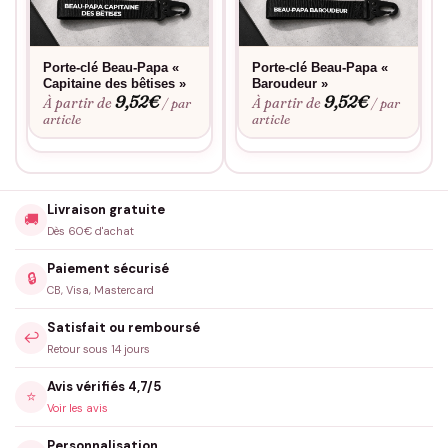
Porte-clé Beau-Papa «
Porte-clé Beau-Papa «
Capitaine des bêtises »
Baroudeur »
9,52
€
9,52
€
À partir de
À partir de
/ par
/ par
article
article
Livraison gratuite
🚚
Dès 60€ d'achat
Paiement sécurisé
🔒
CB, Visa, Mastercard
Satisfait ou remboursé
↩️
Retour sous 14 jours
Avis vérifiés 4,7/5
⭐
Voir les avis
Personnalisation