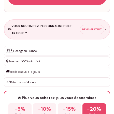
VOUS SOUHAITEZ PERSONNALISER CET
✏️
▼
DEVIS GRATUIT
ARTICLE ?
Personnalisation sur mesure
🇫🇷
✨
Flocage en France
DEVIS GRATUIT · Personnalisation de 3 à 10€ selon la demande
🔒
Paiement 100% sécurisé
Que souhaitez-vous ?
*
🚚
Expédié sous 3-5 jours
↩️
Retour sous 14 jours
Votre texte / idée
*
🔥 Plus vous achetez, plus vous économisez
-5%
-10%
-15%
-20%
Prénom
*