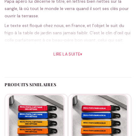
Papa apéro lui décerne le titre, en lettres bien nettes sur la
sangle, là où tout le monde le verra quand il sort ses clés pour
ouvrir la terrasse.
Le texte est floqué chez nous, en France, et l’objet le suit du
frigo à la table de jardin sans jamais faiblir. C’est le clin d’œil qui
colle parfaitement à ce beau-père bon vivant, celui qui sait
recevoir et rallonger les soirées d’été comme personne.
LIRE LA SUITE
▾
Côté teinte, l’orange a ce petit air de soleil couchant qui colle à
l’esprit apéro, mais le noir reste une valeur sûre ; cinq coloris en
tout. On floque tout chez nous, pièce par pièce.
Idéal pour une crémaillère, un anniversaire ou un simple
PRODUITS SIMILAIRES
dimanche ensoleillé. Et si tu veux garnir le cadeau, file voir
nos
idées pour les beaux-papas
. Santé.