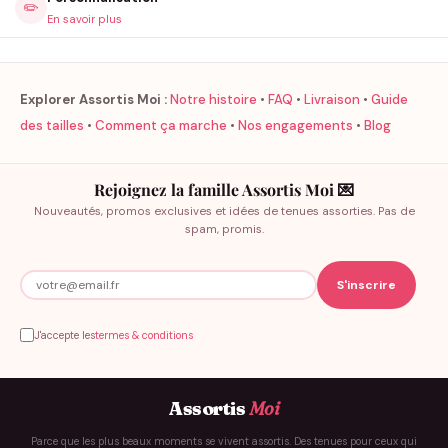
✏️
En savoir plus
Explorer Assortis Moi :
Notre histoire
•
FAQ
•
Livraison
•
Guide
des tailles
•
Comment ça marche
•
Nos engagements
•
Blog
Rejoignez la famille Assortis Moi 💌
Nouveautés, promos exclusives et idées de tenues assorties. Pas de
spam, promis.
J'accepte les
termes & conditions
Assortis
Moi
Parce que les plus beaux moments se vivent assortis. Des tenues pour ceux qui