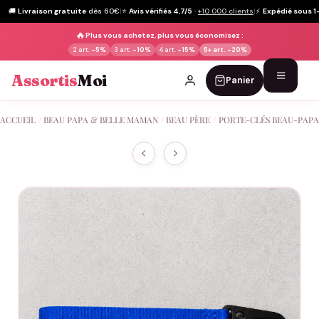
🚚
Livraison gratuite
dès 60€
|
⭐
Avis vérifiés 4,7/5
·
+10 000 clients
|
⚡
Expédié sous 1
🔥
Plus vous achetez, plus vous économisez :
2 art.
-5%
3 art.
-10%
4 art.
-15%
5+ art.
-20%
Assortis
Moi
Panier
Passer
ACCUEIL
/
BEAU PAPA & BELLE MAMAN
/
BEAU PÈRE
/
PORTE-CLÉS BEAU-PAPA
au
contenu