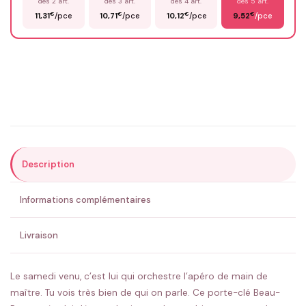
dès 2 art.
dès 3 art.
dès 4 art.
dès 5 art.
€
€
€
€
11,31
/pce
10,71
/pce
10,12
/pce
9,52
/pce
Email
*
Précisions (optionnel)
Description
ENVOYER MA DEMANDE ✨
Informations complémentaires
💚 Retour sous 24-48h
🇫🇷 Flocage en France
✅ Validation avant fabrication
Livraison
Le samedi venu, c’est lui qui orchestre l’apéro de main de
maître. Tu vois très bien de qui on parle. Ce porte-clé Beau-