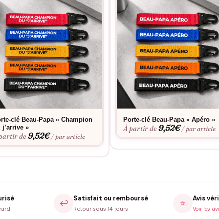
rte-clé Beau-Papa « Champion
Porte-clé Beau-Papa « Apéro »
9,52
€
 j’arrive »
À partir de
/ par article
9,52
€
partir de
/ par article
urisé
Satisfait ou remboursé
Avis véri
↩️
⭐
card
Retour sous 14 jours
Voir les av