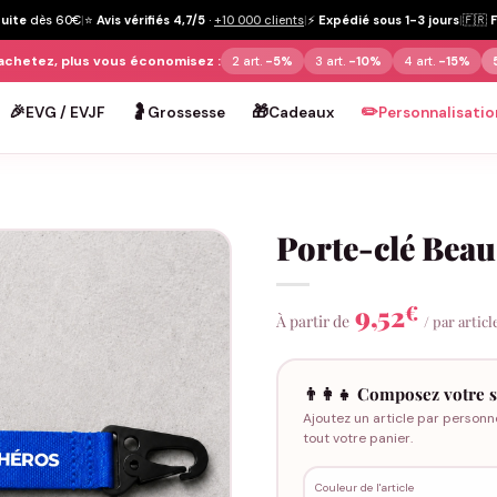
tuite
dès 60€
|
⭐
Avis vérifiés 4,7/5
·
+10 000 clients
|
⚡
Expédié sous 1-3 jours
|
🇫🇷
achetez, plus vous économisez :
2 art.
-5%
3 art.
-10%
4 art.
-15%
🎉
🤰
🎁
✏️
EVG / EVJF
Grossesse
Cadeaux
Personnalisatio
Porte-clé Bea
9,52
€
À partir de
/ par articl
👨‍👩‍👧 Composez votre s
Ajoutez un article par personn
tout votre panier.
Couleur de l'article