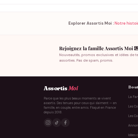
Explorer Assortis Moi :
Notre histoi
Rejoignez la famille Assortis Moi 
Nouveautés, promos exclusives et idées de t
assorties. Pas de spam, promis.
Bout
Assortis
Moi
La Fam
Parce que les plus beaux moments se vivent
assortis. Des tenues pour ceux qui s'aiment — en
Les Co
famille, en couple, entre amis. Floqué en France
depuis 2018.
Les Co
Annon
Idées 