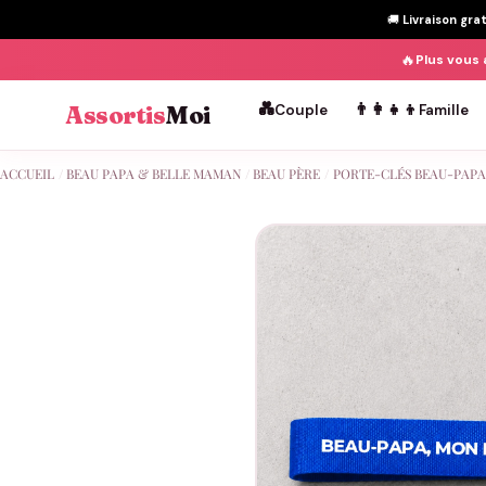
🚚
Livraison gra
🔥
Plus vous 
💑
👨‍👩‍👧‍👦
Assortis
Moi
Couple
Famille
Passer
ACCUEIL
/
BEAU PAPA & BELLE MAMAN
/
BEAU PÈRE
/
PORTE-CLÉS BEAU-PAPA
au
contenu