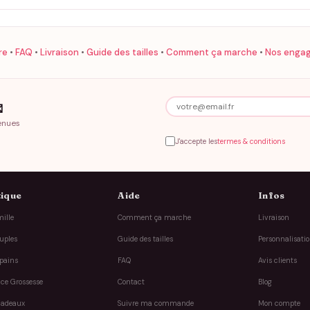
re
•
FAQ
•
Livraison
•
Guide des tailles
•
Comment ça marche
•
Nos enga

enues
J'accepte les
termes & conditions
ique
Aide
Infos
ille
Comment ça marche
Livraison
uples
Guide des tailles
Personnalisati
pains
FAQ
Avis clients
ce Grossesse
Contact
Blog
cadeaux
Suivre ma commande
Mon compte