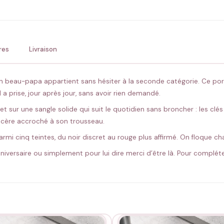
💚 Retour sous 24-48h
🇫
res
Livraison
ton beau-papa appartient sans hésiter à la seconde catégorie. Ce por
 a prise, jour après jour, sans avoir rien demandé.
t sur une sangle solide qui suit le quotidien sans broncher : les clés 
incère accroché à son trousseau.
 parmi cinq teintes, du noir discret au rouge plus affirmé. On floque
nniversaire ou simplement pour lui dire merci d’être là. Pour compléte