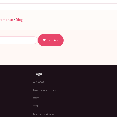
gements
•
Blog
Légal
À propos
on
Nos engagements
CGV
CGU
Mentions légales