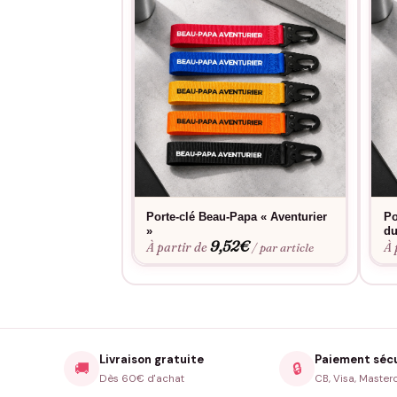
Porte-clé Beau-Papa « Aventurier
Po
»
du
9,52
€
À partir de
À 
/ par article
Livraison gratuite
Paiement séc
🚚
🔒
Dès 60€ d'achat
CB, Visa, Master