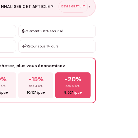
NNALISER CET ARTICLE ?
DEVIS GRATUIT
▼
esure
🔒
Paiement 100% sécurisé
sation de 3 à 10€ selon la demande
↩️
Retour sous 14 jours
Votre texte / idée
*
achetez, plus vous économisez
Email
*
0%
-15%
-20%
 art.
dès 4 art.
dès 5 art.
€
€
/pce
10,12
/pce
9,52
/pce
OYER MA DEMANDE ✨