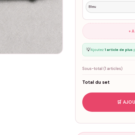
+ 
💡
Ajoutez
1 article de plus
p
Sous-total (
1
articles)
Total du set
🛒 AJOU