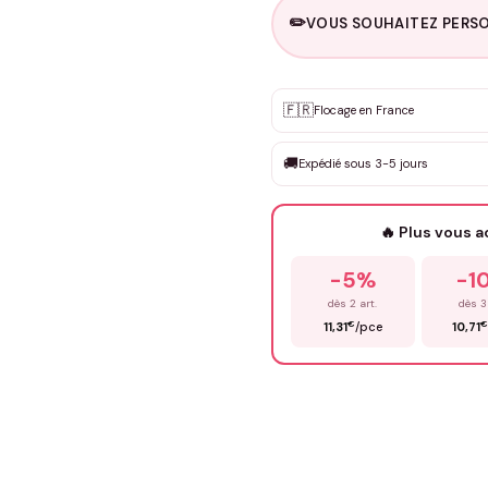
✏️
VOUS SOUHAITEZ PERSO
Personnalisation sur m
🇫🇷
✨
Flocage en France
DEVIS GRATUIT · Personnali
🚚
Expédié sous 3-5 jours
Que souhaitez-vous ?
*
🔥 Plus vous 
Prénom
*
-5%
-1
dès 2 art.
dès 3
€
€
11,31
/pce
10,71
Précisions (optionnel)
ENV