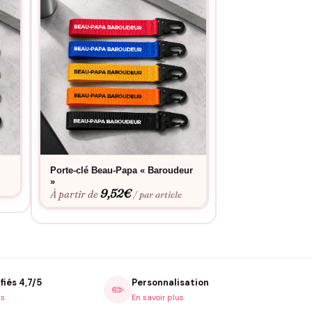
Porte-clé Beau-Papa « Baroudeur
Porte-clé Beau-P
9,52
»
À partir de
9,52
€
À partir de
/ par article
fiés 4,7/5
Personnalisation
✏️
is
En savoir plus