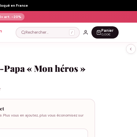
Floqué en France
5+ art.
-20%
Panier
n
Rechercher…
/
0,00€
u-Papa « Mon héros »
e
et
e. Plus vous en ajoutez, plus vous économisez sur