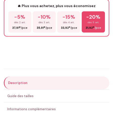
🔥 Plus vous achetez, plus vous économisez
-5%
-10%
-15%
-20%
Prénom
*
dès 2 art.
dès 3 art.
dès 4 art.
dès 5 art.
€
€
€
€
37,91
/pce
35,91
/pce
33,92
/pce
31,92
/pce
Email
*
Précisions (optionnel)
Description
ENVOYER MA DEMANDE ✨
Guide des tailles
💚 Retour sous 24-48h
🇫🇷 Flocage en France
✅ Validation avant fabrication
Informations complémentaires