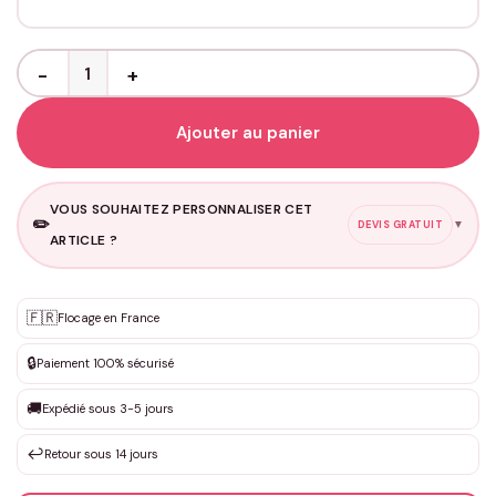
quantité de Pochette Famille Personnalisée – Organisateur de Doc
Ajouter au panier
VOUS SOUHAITEZ PERSONNALISER CET
✏️
▼
DEVIS GRATUIT
ARTICLE ?
Personnalisation sur mesure
🇫🇷
✨
Flocage en France
DEVIS GRATUIT · Personnalisation de 3 à 10€ selon la demande
🔒
Paiement 100% sécurisé
Que souhaitez-vous ?
*
🚚
Expédié sous 3-5 jours
↩️
Retour sous 14 jours
Votre texte / idée
*