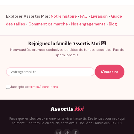
La pochette est fabriquée en simili cuir saffiano au grain fin, une
matière haut de gamme qui imite le grain croisé du cuir noble
Explorer Assortis Moi :
Notre histoire
•
FAQ
•
Livraison
•
Guide
utilisé dans la maroquinerie de luxe. Ses atouts :
des tailles
•
Comment ça marche
•
Nos engagements
•
Blog
Résistante aux taches et à l’eau — un must avec des enfants
Vegan, sans cuir animal
Rejoignez la famille Assortis Moi 💌
Fermeture éclair dorée pour sécuriser le compartiment
Nouveautés, promos exclusives et idées de tenues assorties. Pas de
principal
spam, promis.
3 styles de personnalisation au choix
Chaque pochette est personnalisée à votre nom de famille.
J'accepte les
termes & conditions
Vous choisissez le style qui vous ressemble :
STYLE
DESCRIPTION
Assortis
Moi
« La Famille [Nom] » en dorure fine, calligraphié —
Épuré
pour les amateurs de minimalisme intemporel
Parce que les plus beaux moments se vivent assortis. Des tenues pour ceux qui
s'aiment — en famille, en couple, entre amis. Floqué en France depuis 2018.
Deux filets dorés entourent la mention « LA
Élégant
FAMILLE » au-dessus du nom calligraphié —