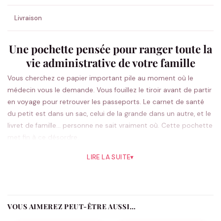
Livraison
Une pochette pensée pour ranger toute la
vie administrative de votre famille
Vous cherchez ce papier important pile au moment où le
médecin vous le demande. Vous fouillez le tiroir avant de partir
en voyage pour retrouver les passeports. Le carnet de santé
du petit est dans un sac, celui de la grande dans un autre, et le
livret de famille… personne ne sait vraiment où. Cette pochette
met fin à ce désordre.
Conçue comme un véritable organisateur familial, elle réunit en
LIRE LA SUITE
▾
un seul endroit chic et discret tous les documents essentiels
de votre foyer. Vous personnalisez la pochette à votre nom de
famille — une touche dorée délicate qui en fait aussi un objet
beau à regarder, à offrir, à garder.
VOUS AIMEREZ PEUT-ÊTRE AUSSI…