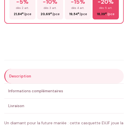
-5%
-10%
-15%
-20%
Prénom
*
dès 2 art.
dès 3 art.
dès 4 art.
dès 5 art.
€
€
€
€
21,84
/pce
20,69
/pce
19,54
/pce
18,39
/pce
Email
*
Précisions (optionnel)
Description
ENVOYER MA DEMANDE ✨
Informations complémentaires
💚 Retour sous 24-48h
🇫🇷 Flocage en France
✅ Validation avant fabrication
Livraison
Un diamant pour la future mariée : cette casquette EVJF joue la