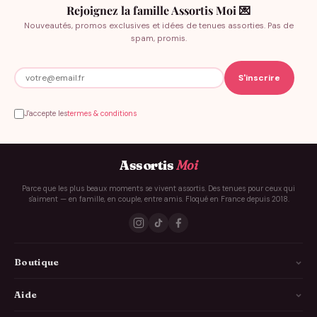
Rejoignez la famille Assortis Moi 💌
Nouveautés, promos exclusives et idées de tenues assorties. Pas de
spam, promis.
J'accepte les
termes & conditions
Assortis
Moi
Parce que les plus beaux moments se vivent assortis. Des tenues pour ceux qui
s'aiment — en famille, en couple, entre amis. Floqué en France depuis 2018.
Boutique
La Famille
Aide
Les Couples