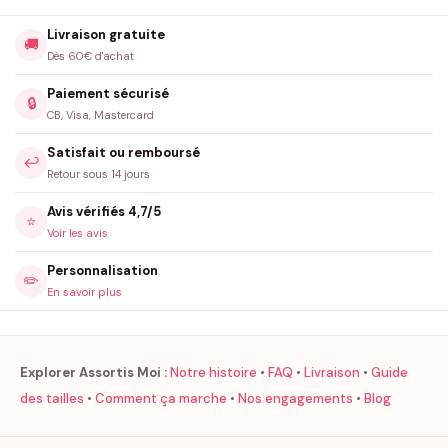
Livraison gratuite
🚚
Dès 60€ d'achat
Paiement sécurisé
🔒
CB, Visa, Mastercard
Satisfait ou remboursé
↩️
Retour sous 14 jours
Avis vérifiés 4,7/5
⭐
Voir les avis
Personnalisation
✏️
En savoir plus
Explorer Assortis Moi :
Notre histoire
•
FAQ
•
Livraison
•
Guide
des tailles
•
Comment ça marche
•
Nos engagements
•
Blog