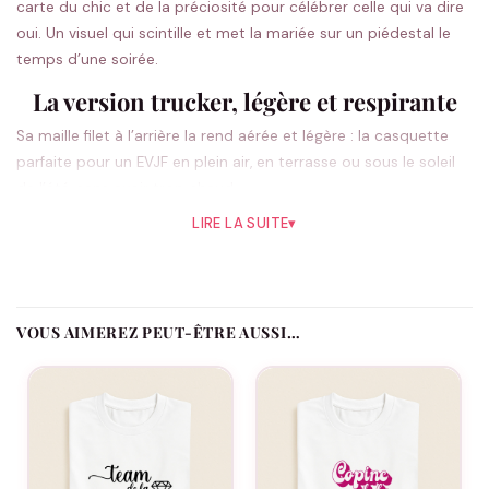
carte du chic et de la préciosité pour célébrer celle qui va dire
oui. Un visuel qui scintille et met la mariée sur un piédestal le
temps d’une soirée.
La version trucker, légère et respirante
Sa maille filet à l’arrière la rend aérée et légère : la casquette
parfaite pour un EVJF en plein air, en terrasse ou sous le soleil
de l’été, sans avoir trop chaud.
LIRE LA SUITE
▾
Une casquette EVJF personnalisée pour la
team
Ajoutez le prénom de chacune, la date de l’EVJF et le rôle de
VOUS AIMEREZ PEUT-ÊTRE AUSSI…
chaque participante : La Mariée, La Team ou Le Témoin. Le
motif diamant reste la signature du modèle, et chaque
casquette garde sa touche personnelle.
Ce modèle convient-il à un EVJF chic ?