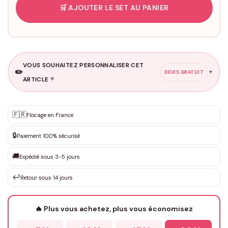
🛒 AJOUTER LE SET AU PANIER
VOUS SOUHAITEZ PERSONNALISER CET
✏️
▼
DEVIS GRATUIT
ARTICLE ?
Personnalisation sur mesure
🇫🇷
✨
Flocage en France
DEVIS GRATUIT · Personnalisation de 3 à 10€ selon la demande
🔒
Paiement 100% sécurisé
Que souhaitez-vous ?
*
🚚
Expédié sous 3-5 jours
↩️
Retour sous 14 jours
Votre texte / idée
*
🔥 Plus vous achetez, plus vous économisez