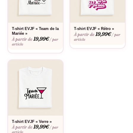
Oui, son visuel diamant est pensé pour les célébrations
élégantes et les photos qui en jettent.
Le flocage est-il fait en France ?
T-shirt EVJF « Team de la
T-shirt EVJF « Rétro »
19,99
€
Mariée »
À partir de
/ par
Oui, dans notre atelier en France, à la commande.
19,99
€
À partir de
/ par
article
article
Fabriqué à la commande, floquée en France.
T-shirt EVJF « Verre »
19,99
€
À partir de
/ par
article