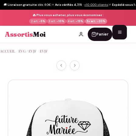
🚚
Livraison gratuite
dès 60€
|
⭐
Avis vérifiés 4,7/5
·
+10 000 clients
|
⚡
Expédié sous 1
🔥
Plus vous achetez, plus vous économisez :
2 art.
-5%
3 art.
-10%
4 art.
-15%
5+ art.
-20%
Assortis
Moi
Panier
Passer
ACCUEIL
/
EVG / EVJF
/
EVJF
au
contenu