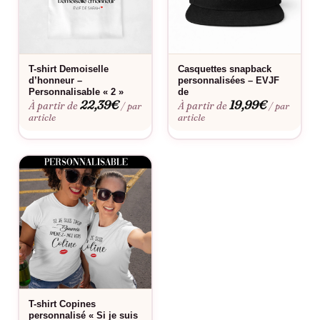
mariée pour qu’elle se démarque du reste de la team.
Le flocage est-il fait en France ?
Oui, dans notre atelier en France, à la commande.
T-shirt Demoiselle
Casquettes snapback
d’honneur –
personnalisées – EVJF
Fabriqué à la commande, floquée en France.
Personnalisable « 2 »
de
22,39
€
19,99
€
À partir de
À partir de
/ par
/ par
article
article
T-shirt Copines
personnalisé « Si je suis