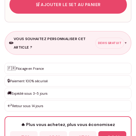
🛒 AJOUTER LE SET AU PANIER
VOUS SOUHAITEZ PERSONNALISER CET
✏️
▼
DEVIS GRATUIT
ARTICLE ?
Personnalisation sur mesure
🇫🇷
✨
Flocage en France
DEVIS GRATUIT · Personnalisation de 3 à 10€ selon la demande
🔒
Paiement 100% sécurisé
Que souhaitez-vous ?
*
🚚
Expédié sous 3-5 jours
↩️
Retour sous 14 jours
Votre texte / idée
*
🔥 Plus vous achetez, plus vous économisez