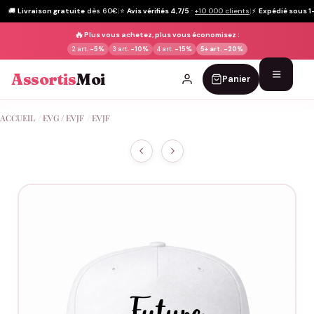
🚚
Livraison gratuite
dès 60€
|
⭐
Avis vérifiés 4,7/5
·
+10 000 clients
|
⚡
Expédié sous 1
🔥
Plus vous achetez, plus vous économisez :
2 art.
-5%
3 art.
-10%
4 art.
-15%
5+ art.
-20%
Assortis
Moi
Panier
Passer
ACCUEIL
/
EVG / EVJF
/
EVJF
au
contenu