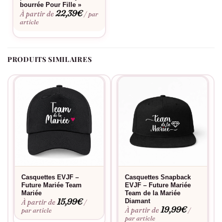
bourrée Pour Fille »
22,39
€
À partir de
/ par
article
PRODUITS SIMILAIRES
Casquettes EVJF –
Casquettes Snapback
Future Mariée Team
EVJF – Future Mariée
Mariée
Team de la Mariée
15,99
€
Diamant
À partir de
/
19,99
€
À partir de
par article
/
par article