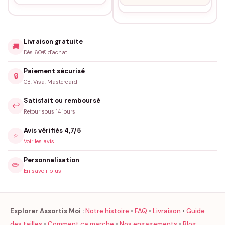
Livraison gratuite
🚚
Dès 60€ d'achat
Paiement sécurisé
🔒
CB, Visa, Mastercard
Satisfait ou remboursé
↩️
Retour sous 14 jours
Avis vérifiés 4,7/5
⭐
Voir les avis
Personnalisation
✏️
En savoir plus
Explorer Assortis Moi :
Notre histoire
•
FAQ
•
Livraison
•
Guide
des tailles
•
Comment ça marche
•
Nos engagements
•
Blog