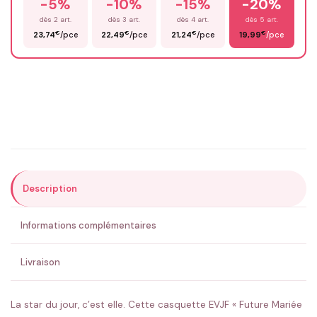
-5%
-10%
-15%
-20%
Prénom
*
dès 2 art.
dès 3 art.
dès 4 art.
dès 5 art.
€
€
€
€
23,74
/pce
22,49
/pce
21,24
/pce
19,99
/pce
Email
*
Précisions (optionnel)
Description
ENVOYER MA DEMANDE ✨
Informations complémentaires
💚 Retour sous 24-48h
🇫🇷 Flocage en France
✅ Validation avant fabrication
Livraison
La star du jour, c’est elle. Cette casquette EVJF « Future Mariée