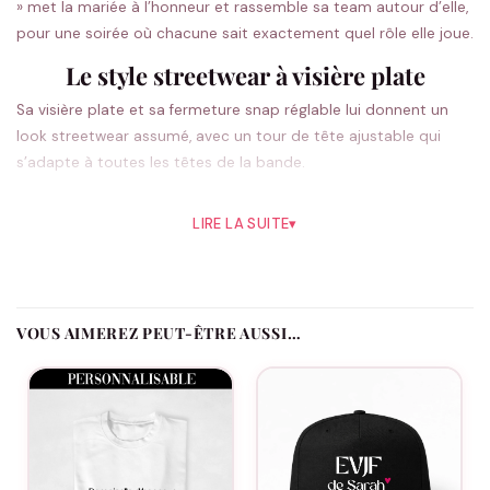
» met la mariée à l’honneur et rassemble sa team autour d’elle,
pour une soirée où chacune sait exactement quel rôle elle joue.
Le style streetwear à visière plate
Sa visière plate et sa fermeture snap réglable lui donnent un
look streetwear assumé, avec un tour de tête ajustable qui
s’adapte à toutes les têtes de la bande.
LIRE LA SUITE
▾
Une casquette EVJF personnalisée pour la
team
Ajoutez le prénom de chacune, la date de l’EVJF et le rôle de
chaque participante : La Mariée en tête, La Team et Le Témoin
VOUS AIMEREZ PEUT-ÊTRE AUSSI…
en renfort. La future mariée se distingue en un regard, et
chaque casquette garde sa touche personnelle.
La future mariée a-t-elle une casquette différente ?
Vous attribuez le rôle La Mariée à la casquette de la future