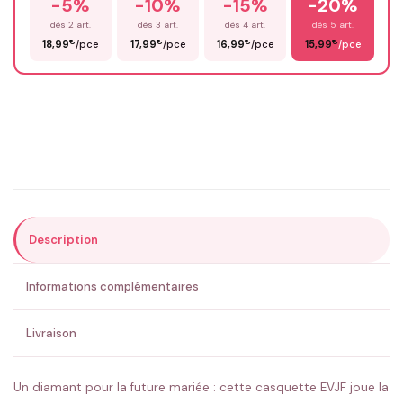
-5%
-10%
-15%
-20%
Prénom
*
dès 2 art.
dès 3 art.
dès 4 art.
dès 5 art.
€
€
€
€
18,99
/pce
17,99
/pce
16,99
/pce
15,99
/pce
Email
*
Précisions (optionnel)
Description
ENVOYER MA DEMANDE ✨
Informations complémentaires
💚 Retour sous 24-48h
🇫🇷 Flocage en France
✅ Validation avant fabrication
Livraison
Un diamant pour la future mariée : cette casquette EVJF joue la