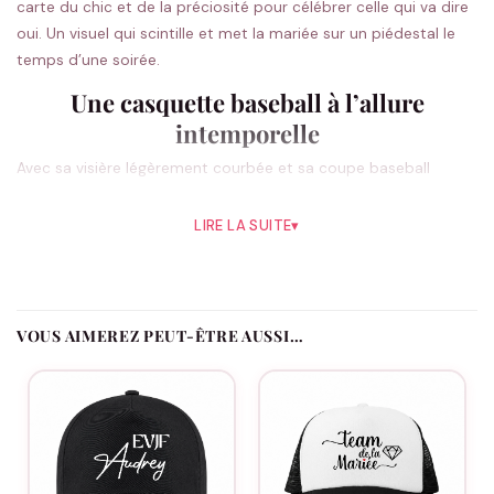
carte du chic et de la préciosité pour célébrer celle qui va dire
oui. Un visuel qui scintille et met la mariée sur un piédestal le
temps d’une soirée.
Une casquette baseball à l’allure
intemporelle
Avec sa visière légèrement courbée et sa coupe baseball
classique, cette casquette EVJF se porte sans effort et va à
tout le monde, quel que soit le style de la bande.
LIRE LA SUITE
▾
Une casquette EVJF personnalisée pour la
team
VOUS AIMEREZ PEUT-ÊTRE AUSSI…
Ajoutez le prénom de chacune, la date de l’EVJF et le rôle de
chaque participante : La Mariée, La Team ou Le Témoin. Le
motif diamant reste la signature du modèle, et chaque
casquette garde sa touche personnelle.