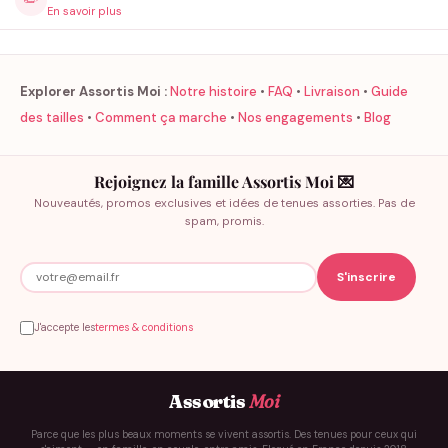
✏️
En savoir plus
Explorer Assortis Moi :
Notre histoire
•
FAQ
•
Livraison
•
Guide
des tailles
•
Comment ça marche
•
Nos engagements
•
Blog
Rejoignez la famille Assortis Moi 💌
Nouveautés, promos exclusives et idées de tenues assorties. Pas de
spam, promis.
J'accepte les
termes & conditions
Assortis
Moi
Parce que les plus beaux moments se vivent assortis. Des tenues pour ceux qui