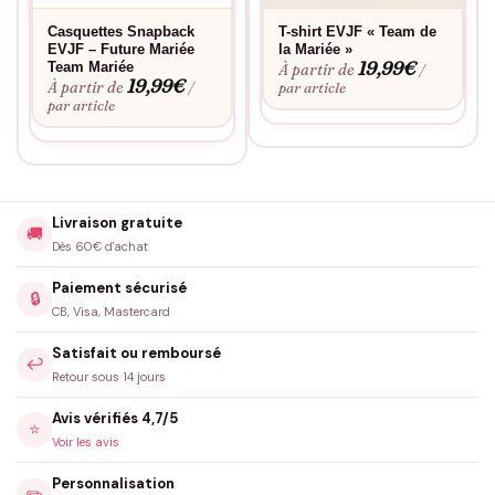
Casquettes Snapback
T-shirt EVJF « Team de
EVJF – Future Mariée
la Mariée »
19,99
€
Team Mariée
À partir de
/
19,99
€
À partir de
/
par article
par article
Livraison gratuite
🚚
Dès 60€ d'achat
Paiement sécurisé
🔒
CB, Visa, Mastercard
Satisfait ou remboursé
↩️
Retour sous 14 jours
Avis vérifiés 4,7/5
⭐
Voir les avis
Personnalisation