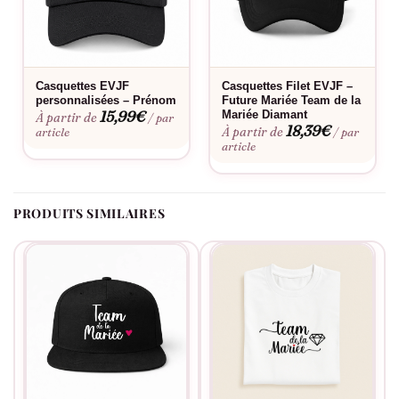
Ce modèle convient-il à un EVJF chic ?
Oui, son visuel diamant est pensé pour les célébrations
élégantes et les photos qui en jettent.
Casquettes EVJF
Casquettes Filet EVJF –
Le flocage est-il fait en France ?
personnalisées – Prénom
Future Mariée Team de la
15,99
€
Mariée Diamant
À partir de
/ par
18,39
€
À partir de
article
/ par
Oui, dans notre atelier en France, à la commande.
article
Fabriqué à la commande, floquée en France.
PRODUITS SIMILAIRES