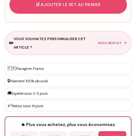
🛒 AJOUTER LE SET AU PANIER
VOUS SOUHAITEZ PERSONNALISER CET
✏️
▼
DEVIS GRATUIT
ARTICLE ?
Personnalisation sur mesure
🇫🇷
✨
Flocage en France
DEVIS GRATUIT · Personnalisation de 3 à 10€ selon la demande
🔒
Paiement 100% sécurisé
Que souhaitez-vous ?
*
🚚
Expédié sous 3-5 jours
↩️
Retour sous 14 jours
Votre texte / idée
*
🔥 Plus vous achetez, plus vous économisez