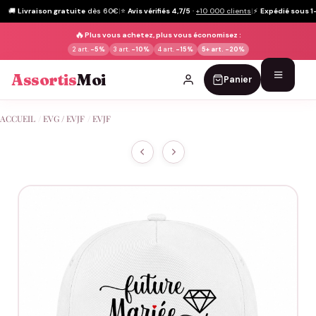
🚚
Livraison gratuite
dès 60€
|
⭐
Avis vérifiés 4,7/5
·
+10 000 clients
|
⚡
Expédié sous 1
🔥
Plus vous achetez, plus vous économisez :
2 art.
-5%
3 art.
-10%
4 art.
-15%
5+ art.
-20%
Assortis
Moi
Panier
Passer
ACCUEIL
/
EVG / EVJF
/
EVJF
au
contenu