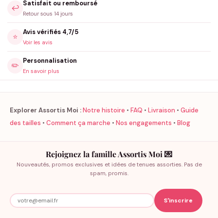
Satisfait ou remboursé
↩️
Retour sous 14 jours
Avis vérifiés 4,7/5
⭐
Voir les avis
Personnalisation
✏️
En savoir plus
Explorer Assortis Moi :
Notre histoire
•
FAQ
•
Livraison
•
Guide
des tailles
•
Comment ça marche
•
Nos engagements
•
Blog
Rejoignez la famille Assortis Moi 💌
Nouveautés, promos exclusives et idées de tenues assorties. Pas de
spam, promis.