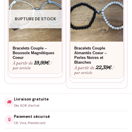
fort et significatif.
Fabriqué à la commande, floqué en France.
RUPTURE DE STOCK
Bracelets Couple –
Bracelets Couple
Boussole Magnétiques
Aimantés Coeur –
Coeur
Perles Noires et
19,99
€
Blanches
À partir de
/
22,39
€
À partir de
par article
/
par article
Livraison gratuite
🚚
Dès 60€ d'achat
Paiement sécurisé
🔒
CB, Visa, Mastercard