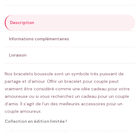
Description
ENVOYER MA DEMANDE ✨
Informations complémentaires
💚 Retour sous 24-48h
🇫🇷 Flocage en France
✅ Validation avant fabrication
Livraison
Nos bracelets boussole sont un symbole très puissant de
partage et d’amour. Offrir un bracelet pour couple peut
vraiment être considéré comme une idée cadeau pour votre
amoureuse ou si vous recherchez un cadeau pour un couple
d’amis. Il s’agit de l’un des meilleures accessoires pour un
couple amoureux.
Collection en édition limitée !
La Boussole n’étant ni en argent, ni en acier inoxydable nous
vous conseillons de la vernir avec un vernis de protection avant