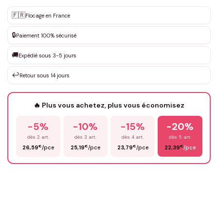
Personnalisation sur mesure
🇫🇷
✨
Flocage en France
DEVIS GRATUIT · Personnalisation de 3 à 10€ selon la demande
🔒
Paiement 100% sécurisé
Que souhaitez-vous ?
*
🚚
Expédié sous 3-5 jours
↩️
Retour sous 14 jours
Votre texte / idée
*
🔥 Plus vous achetez, plus vous économisez
-5%
-10%
-15%
-20%
Prénom
*
dès 2 art.
dès 3 art.
dès 4 art.
dès 5 art.
€
€
€
€
26,59
/pce
25,19
/pce
23,79
/pce
22,39
/pce
Email
*
Précisions (optionnel)