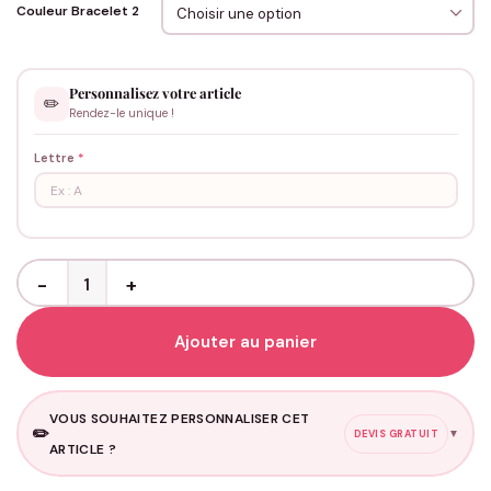
Couleur Bracelet 2
Personnalisez votre article
✏️
Rendez-le unique !
Lettre
*
quantité de Bracelets Couple - Boussole Personnalisable
Ajouter au panier
VOUS SOUHAITEZ PERSONNALISER CET
✏️
▼
DEVIS GRATUIT
ARTICLE ?