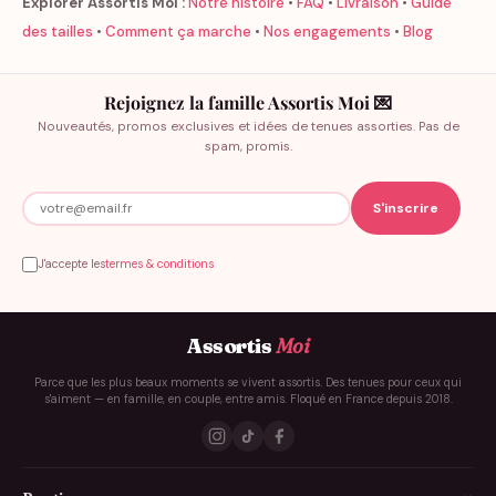
Explorer Assortis Moi :
Notre histoire
•
FAQ
•
Livraison
•
Guide
des tailles
•
Comment ça marche
•
Nos engagements
•
Blog
Rejoignez la famille Assortis Moi 💌
Nouveautés, promos exclusives et idées de tenues assorties. Pas de
spam, promis.
J'accepte les
termes & conditions
Assortis
Moi
Parce que les plus beaux moments se vivent assortis. Des tenues pour ceux qui
s'aiment — en famille, en couple, entre amis. Floqué en France depuis 2018.