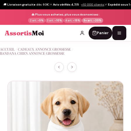
🚚
Livraison gratuite
dès 60€
|
⭐
Avis vérifiés 4,7/5
·
+10 000 clients
|
⚡
Expédié sous 1
🔥
Plus vous achetez, plus vous économisez :
2 art.
-5%
3 art.
-10%
4 art.
-15%
5+ art.
-20%
Assortis
Moi
Panier
Passer
ACCUEIL
/
CADEAUX ANNONCE GROSSESSE
/
au
BANDANA CHIEN ANNONCE GROSSESSE
contenu