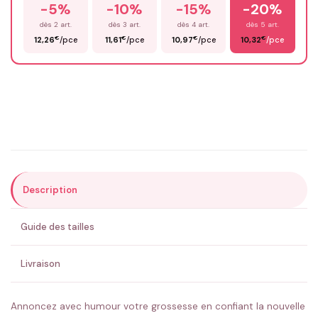
-5%
-10%
-15%
-20%
Prénom
*
dès 2 art.
dès 3 art.
dès 4 art.
dès 5 art.
€
€
€
€
12,26
/pce
11,61
/pce
10,97
/pce
10,32
/pce
Email
*
Précisions (optionnel)
Description
ENVOYER MA DEMANDE ✨
Guide des tailles
💚 Retour sous 24-48h
🇫🇷 Flocage en France
✅ Validation avant fabrication
Livraison
Annoncez avec humour votre grossesse en confiant la nouvelle