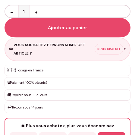
quantité de Bandana chien annonce grossesse - Petit humain en r
Ajouter au panier
VOUS SOUHAITEZ PERSONNALISER CET
✏️
▼
DEVIS GRATUIT
ARTICLE ?
🇫🇷
Flocage en France
Personnalisation sur mesure
✨
DEVIS GRATUIT · Personnalisation de 3 à 10€ selon la demande
🔒
Paiement 100% sécurisé
Que souhaitez-vous ?
*
🚚
Expédié sous 3-5 jours
↩️
Retour sous 14 jours
Votre texte / idée
*
🔥 Plus vous achetez, plus vous économisez