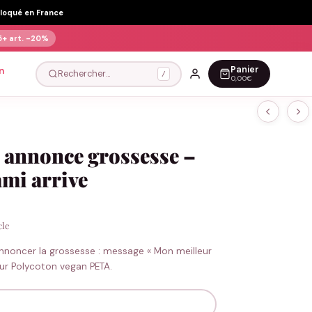
Floqué en France
5+ art.
-20%
Panier
n
Rechercher…
/
0,00€
 annonce grossesse –
mi arrive
cle
nnoncer la grossesse : message « Mon meilleur
sur Polycoton vegan PETA.
nnonce grossesse - Mon meilleur ami arrive