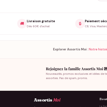
Livraison gratuite
Paiement séc
🚚
🔒
Dès 60€ d'achat
CB, Visa, Master
Explorer Assortis Moi :
Notre histoi
Rejoignez la famille Assortis Moi 
Nouveautés, promos exclusives et idées de t
assorties. Pas de spam, promis.
Bout
Assortis
Moi
La Fam