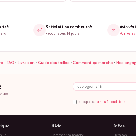
urisé
Satisfait ou remboursé
Avis véri
↩️
⭐
card
Retour sous 14 jours
Voir les av
re
•
FAQ
•
Livraison
•
Guide des tailles
•
Comment ça marche
•
Nos enga

enues
J'accepte les
termes & conditions
ique
Aide
Infos
ille
Comment ça marche
Livraison