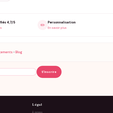
fiés 4,7/5
Personnalisation
✏️
is
En savoir plus
gements
•
Blog
Légal
À propos