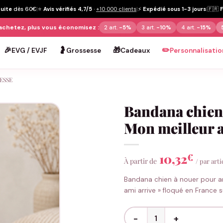
tuite
dès 60€
|
⭐
Avis vérifiés 4,7/5
·
+10 000 clients
|
⚡
Expédié sous 1-3 jours
|
🇫🇷
achetez, plus vous économisez :
2 art.
-5%
3 art.
-10%
4 art.
-15%
🎉
🤰
🎁
✏️
EVG / EVJF
Grossesse
Cadeaux
Personnalisatio
ESSE
Bandana chien
Mon meilleur a
10,32
€
À partir de
/ par arti
Bandana chien à nouer pour a
ami arrive » floqué en France 
quantité de Bandana chien a