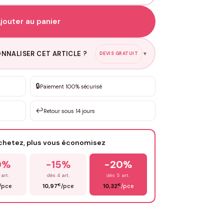
jouter au panier
NNALISER CET ARTICLE ?
DEVIS GRATUIT
▼
🔒
Paiement 100% sécurisé
esure
sation de 3 à 10€ selon la demande
↩️
Retour sous 14 jours
Votre texte / idée
*
achetez, plus vous économisez
0%
-15%
-20%
Email
*
 art.
dès 4 art.
dès 5 art.
€
€
/pce
10,97
/pce
10,32
/pce