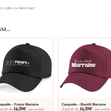
o, vidéo ou faire-part.
SSI…
squette – Future Marraine
Casquette – Bientôt Marraine
14,39
€
14,39
€
partir de
À partir de
/ par article
/ par article