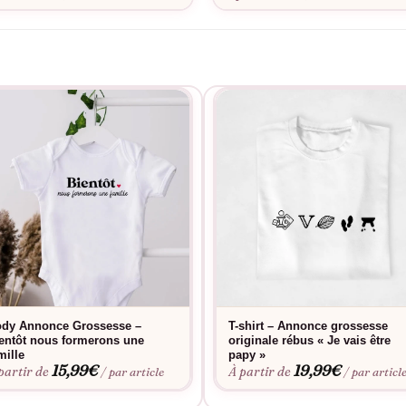
dy Annonce Grossesse –
T-shirt – Annonce grossesse
entôt nous formerons une
originale rébus « Je vais être
mille
papy »
15,99
€
19,99
€
partir de
À partir de
/ par article
/ par articl