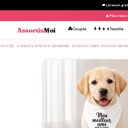
🚚
Livraison gra
🔥
Plus vous 
💑
👨‍👩‍👧‍👦
Assortis
Moi
Couple
Famille
Passer
ACCUEIL
/
CADEAUX ANNONCE GROSSESSE
/
BANDANA CHIEN ANNONCE GROSS
au
contenu