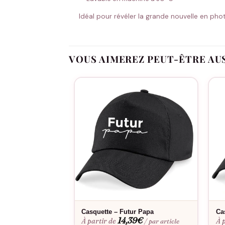
Idéal pour révéler la grande nouvelle en phot
VOUS AIMEREZ PEUT-ÊTRE AU
Casquette – Futur Papa
Ca
14,39
€
À partir de
À 
/ par article