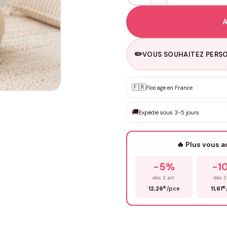
A
✏️
VOUS SOUHAITEZ PERSO
🇫🇷
Flocage en France
Personnalisation sur m
✨
DEVIS GRATUIT · Personnali
🚚
Expédié sous 3-5 jours
Que souhaitez-vous ?
*
🔥 Plus vous 
-5%
-1
Prénom
*
dès 2 art.
dès 3
€
€
12,26
/pce
11,61
Précisions (optionnel)