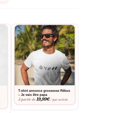
T-shirt annonce grossesse Rébus
T-shirt – Annonc
– Je vais être papa
originale rébus « 
19,99
€
mamie »
À partir de
/ par article
19,9
À partir de
e