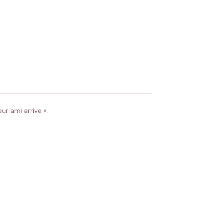
OYER MA DEMANDE ✨
 Flocage en France
✅ Validation avant fabrication
r ami arrive ».