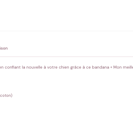
ENV
💚 Retour sous 24-48h
🇫
aison
 confiant la nouvelle à votre chien grâce à ce bandana « Mon meilleu
 coton)