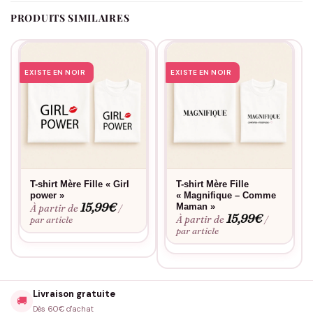
PRODUITS SIMILAIRES
EXISTE EN NOIR
EXISTE EN NOIR
T-shirt Mère Fille « Girl
T-shirt Mère Fille
power »
« Magnifique – Comme
15,99
€
Maman »
À partir de
/
15,99
€
À partir de
par article
/
par article
Livraison gratuite
🚚
Dès 60€ d'achat