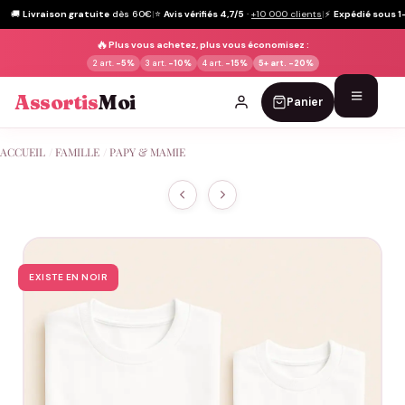
🚚
Livraison gratuite
dès 60€
|
⭐
Avis vérifiés 4,7/5
·
+10 000 clients
|
⚡
Expédié sous 1
🔥
Plus vous achetez, plus vous économisez :
2 art.
-5%
3 art.
-10%
4 art.
-15%
5+ art.
-20%
Assortis
Moi
Panier
Passer
ACCUEIL
/
FAMILLE
/
PAPY & MAMIE
au
contenu
EXISTE EN NOIR