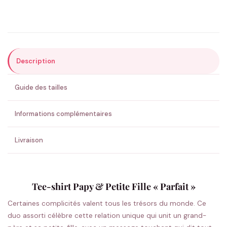
Précisions (optionnel)
Description
ENVOYER MA DEMANDE ✨
Guide des tailles
💚 Retour sous 24-48h
🇫🇷 Flocage en France
✅ Validation avant fabrication
Informations complémentaires
Livraison
Tee-shirt Papy & Petite Fille « Parfait »
Certaines complicités valent tous les trésors du monde. Ce
duo assorti célèbre cette relation unique qui unit un grand-