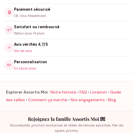
Paiement sécurisé
🔒
CB, Visa, Mastercard
Satisfait ou remboursé
↩️
Retour sous 14 jours
Avis vérifiés 4,7/5
⭐
Voir les avis
Personnalisation
✏️
En savoir plus
Explorer Assortis Moi :
Notre histoire
•
FAQ
•
Livraison
•
Guide
des tailles
•
Comment ça marche
•
Nos engagements
•
Blog
Rejoignez la famille Assortis Moi 💌
Nouveautés, promos exclusives et idées de tenues assorties. Pas de
spam, promis.