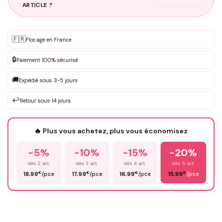
ARTICLE ?
Personnalisation sur mesure
🇫🇷
✨
Flocage en France
DEVIS GRATUIT · Personnalisation de 3 à 10€ selon la demande
🔒
Paiement 100% sécurisé
Que souhaitez-vous ?
*
🚚
Expédié sous 3-5 jours
↩️
Retour sous 14 jours
Votre texte / idée
*
🔥 Plus vous achetez, plus vous économisez
-5%
-10%
-15%
-20%
Prénom
*
dès 2 art.
dès 3 art.
dès 4 art.
dès 5 art.
€
€
€
€
18,99
/pce
17,99
/pce
16,99
/pce
15,99
/pce
Email
*