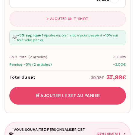
+ AJOUTER UN T-SHIRT
-5% appliqué !
Ajoutez encore 1 article pour passer à
-10%
sur
💡
tout votre panier.
Sous-total (
2
articles)
39,98€
Remise -5% (2 articles)
-2,00€
37,98€
Total du set
39,98€
🛒 AJOUTER LE SET AU PANIER
VOUS SOUHAITEZ PERSONNALISER CET
✏️
▼
DEVIS GRATUIT