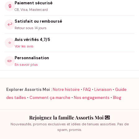
Paiement sécurisé
🔒
CB, Visa, Mastercard
Satisfait ou remboursé
↩️
Retour sous 14 jours
Avis vérifiés 4,7/5
⭐
Voir les avis
Personnalisation
✏️
En savoir plus
Explorer Assortis Moi :
Notre histoire
•
FAQ
•
Livraison
•
Guide
des tailles
•
Comment ça marche
•
Nos engagements
•
Blog
Rejoignez la famille Assortis Moi 💌
Nouveautés, promos exclusives et idées de tenues assorties. Pas de
spam, promis.