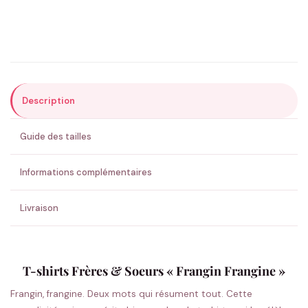
Précisions (optionnel)
Description
ENVOYER MA DEMANDE ✨
Guide des tailles
💚 Retour sous 24-48h
🇫🇷 Flocage en France
✅ Validation avant fabrication
Informations complémentaires
Livraison
T-shirts Frères & Soeurs « Frangin Frangine »
Frangin, frangine. Deux mots qui résument tout. Cette