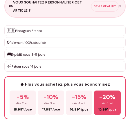
VOUS SOUHAITEZ PERSONNALISER CET
✏️
▼
DEVIS GRATUIT
ARTICLE ?
Personnalisation sur mesure
🇫🇷
✨
Flocage en France
DEVIS GRATUIT · Personnalisation de 3 à 10€ selon la demande
🔒
Paiement 100% sécurisé
Que souhaitez-vous ?
*
🚚
Expédié sous 3-5 jours
↩️
Retour sous 14 jours
Votre texte / idée
*
🔥 Plus vous achetez, plus vous économisez
-5%
-10%
-15%
-20%
Prénom
*
dès 2 art.
dès 3 art.
dès 4 art.
dès 5 art.
€
€
€
€
18,99
/pce
17,99
/pce
16,99
/pce
15,99
/pce
Email
*