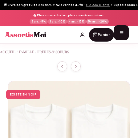
🚚
Livraison gratuite
dès 60€
|
⭐
Avis vérifiés 4,7/5
·
+10 000 clients
|
⚡
Expédié sous 1
🔥
Plus vous achetez, plus vous économisez :
2 art.
-5%
3 art.
-10%
4 art.
-15%
5+ art.
-20%
Assortis
Moi
Panier
Passer
ACCUEIL
/
FAMILLE
/
FRÈRES & SOEURS
au
contenu
EXISTE EN NOIR