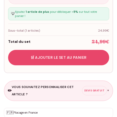
Ajoutez
1 article de plus
pour débloquer
-5%
sur tout votre
💡
panier !
Sous-total (
1
articles)
24,99€
24,99€
Total du set
🛒 AJOUTER LE SET AU PANIER
VOUS SOUHAITEZ PERSONNALISER CET
✏️
▼
DEVIS GRATUIT
ARTICLE ?
Personnalisation sur mesure
🇫🇷
✨
Flocage en France
DEVIS GRATUIT · Personnalisation de 3 à 10€ selon la demande