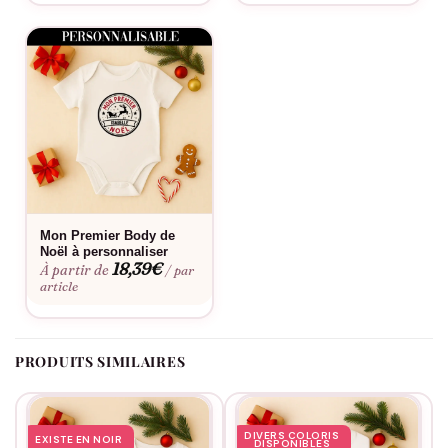
Réveillons familiaux, séances photos de Noël, marchés de Noël,
repas traditionnels, ou simplement pour partager l’esprit des
fêtes au quotidien.
Bon à savoir
Consultez notre
guide des tailles
pour choisir la coupe parfaite.
Envie d’une touche personnelle ? Découvrez notre
service de
personnalisation
. Facile d’entretien, ce tee-shirt garde son
aspect neuf lavage après lavage pour vous accompagner lors
Mon Premier Body de
de tous vos Noëls futurs.
Noël à personnaliser
18,39
€
À partir de
/ par
article
PRODUITS SIMILAIRES
DIVERS COLORIS
EXISTE EN NOIR
DISPONIBLES