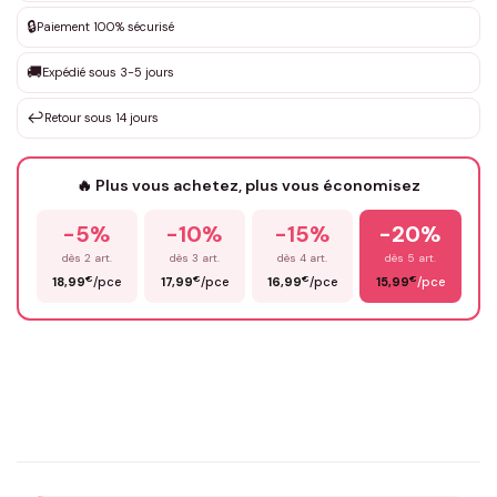
🔒
Paiement 100% sécurisé
Que souhaitez-vous ?
*
🚚
Expédié sous 3-5 jours
↩️
Retour sous 14 jours
Votre texte / idée
*
🔥 Plus vous achetez, plus vous économisez
-5%
-10%
-15%
-20%
Prénom
*
dès 2 art.
dès 3 art.
dès 4 art.
dès 5 art.
€
€
€
€
18,99
/pce
17,99
/pce
16,99
/pce
15,99
/pce
Email
*
Précisions (optionnel)