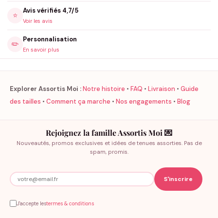
Avis vérifiés 4,7/5
⭐
Voir les avis
Personnalisation
✏️
En savoir plus
Explorer Assortis Moi :
Notre histoire
•
FAQ
•
Livraison
•
Guide
des tailles
•
Comment ça marche
•
Nos engagements
•
Blog
Rejoignez la famille Assortis Moi 💌
Nouveautés, promos exclusives et idées de tenues assorties. Pas de
spam, promis.
J'accepte les
termes & conditions