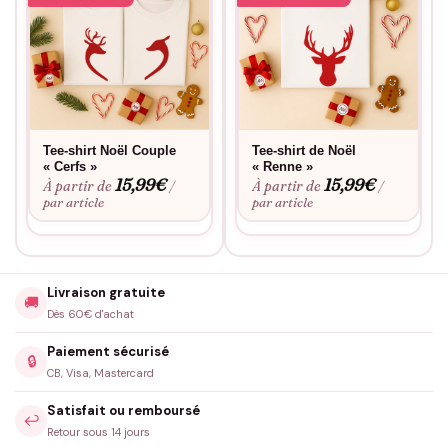
Tee-shirt Noël Couple
Tee-shirt de Noël
« Cerfs »
« Renne »
15,99
€
15,99
€
À partir de
À partir de
/
/
par article
par article
Livraison gratuite
🚚
Dès 60€ d'achat
Paiement sécurisé
🔒
CB, Visa, Mastercard
Satisfait ou remboursé
↩️
Retour sous 14 jours