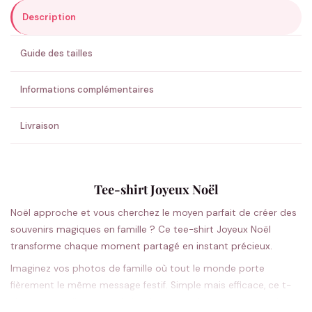
Description
ENVOYER MA DEMANDE ✨
Guide des tailles
💚 Retour sous 24-48h
🇫🇷 Flocage en France
✅ Validation avant fabrication
Informations complémentaires
Livraison
Tee-shirt Joyeux Noël
Noël approche et vous cherchez le moyen parfait de créer des
souvenirs magiques en famille ? Ce tee-shirt Joyeux Noël
transforme chaque moment partagé en instant précieux.
Imaginez vos photos de famille où tout le monde porte
fièrement le même message festif. Simple mais efficace, ce t-
shirt capture l’essence de Noël sans tomber dans l’excès. La