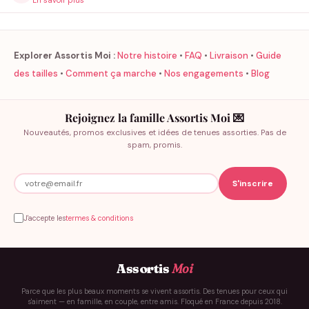
Explorer Assortis Moi :
Notre histoire
•
FAQ
•
Livraison
•
Guide
des tailles
•
Comment ça marche
•
Nos engagements
•
Blog
Rejoignez la famille Assortis Moi 💌
Nouveautés, promos exclusives et idées de tenues assorties. Pas de
spam, promis.
J'accepte les
termes & conditions
Assortis
Moi
Parce que les plus beaux moments se vivent assortis. Des tenues pour ceux qui
s'aiment — en famille, en couple, entre amis. Floqué en France depuis 2018.