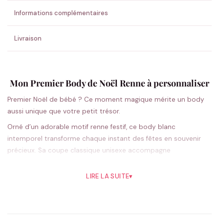
💚 Retour sous 24-48h
🇫🇷 Flocage en France
✅ Validation avant fabrication
Informations complémentaires
Livraison
Mon Premier Body de Noël Renne à personnaliser
Premier Noël de bébé ? Ce moment magique mérite un body
aussi unique que votre petit trésor.
Orné d’un adorable motif renne festif, ce body blanc
intemporel transforme chaque instant des fêtes en souvenir
précieux. Sa coupe classique unisexe accompagne
parfaitement les premiers sourires sous le sapin, tandis que les
options de personnalisation vous permettent d’ajouter le
LIRE LA SUITE
▾
prénom de votre bout de chou ou un message tendre. Conçu
pour respecter la peau délicate des tout-petits, il assure
confort et douceur tout au long de la journée. Les séances