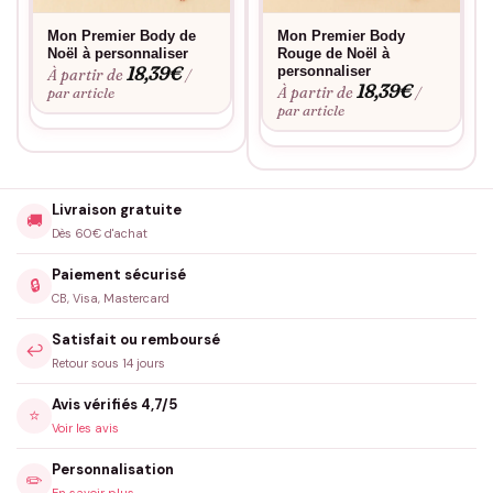
Mon Premier Body de
Mon Premier Body
Noël à personnaliser
Rouge de Noël à
18,39
€
personnaliser
À partir de
/
18,39
€
À partir de
par article
/
par article
Livraison gratuite
🚚
Dès 60€ d'achat
Paiement sécurisé
🔒
CB, Visa, Mastercard
Satisfait ou remboursé
↩️
Retour sous 14 jours
Avis vérifiés 4,7/5
⭐
Voir les avis
Personnalisation
✏️
En savoir plus