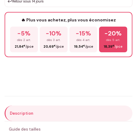
↩️
Retour sous 14 jours
Votre texte / idée
*
🔥 Plus vous achetez, plus vous économisez
-5%
-10%
-15%
-20%
Prénom
*
dès 2 art.
dès 3 art.
dès 4 art.
dès 5 art.
€
€
€
€
21,84
/pce
20,69
/pce
19,54
/pce
18,39
/pce
Email
*
Précisions (optionnel)
Description
ENVOYER MA DEMANDE ✨
Guide des tailles