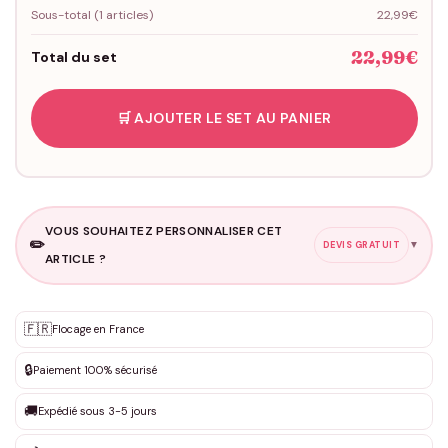
Sous-total (
1
articles)
22,99€
22,99€
Total du set
🛒 AJOUTER LE SET AU PANIER
VOUS SOUHAITEZ PERSONNALISER CET
✏️
▼
DEVIS GRATUIT
ARTICLE ?
Personnalisation sur mesure
🇫🇷
✨
Flocage en France
DEVIS GRATUIT · Personnalisation de 3 à 10€ selon la demande
🔒
Paiement 100% sécurisé
Que souhaitez-vous ?
*
🚚
Expédié sous 3-5 jours