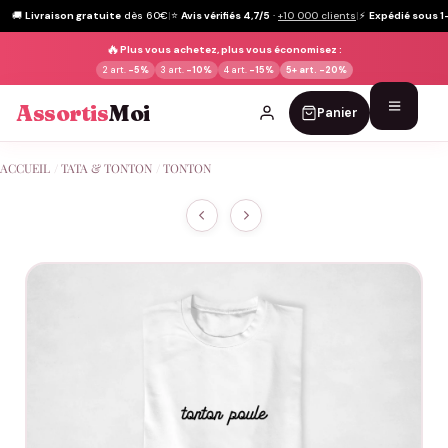
🚚
Livraison gratuite
dès 60€
|
⭐
Avis vérifiés 4,7/5
·
+10 000 clients
|
⚡
Expédié sous 1
🔥
Plus vous achetez, plus vous économisez :
2 art.
-5%
3 art.
-10%
4 art.
-15%
5+ art.
-20%
Assortis
Moi
Panier
Passer
ACCUEIL
/
TATA & TONTON
/
TONTON
au
contenu