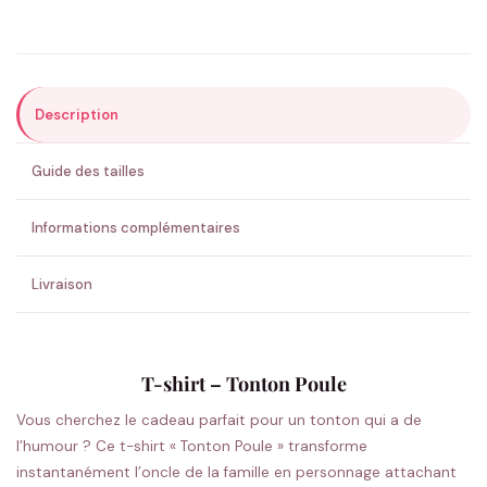
Précisions (optionnel)
Description
ENVOYER MA DEMANDE ✨
Guide des tailles
💚 Retour sous 24-48h
🇫🇷 Flocage en France
✅ Validation avant fabrication
Informations complémentaires
Livraison
T-shirt – Tonton Poule
Vous cherchez le cadeau parfait pour un tonton qui a de
l’humour ? Ce t-shirt « Tonton Poule » transforme
instantanément l’oncle de la famille en personnage attachant