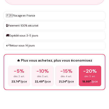
Personnalisation sur mesure
🇫🇷
✨
Flocage en France
DEVIS GRATUIT · Personnalisation de 3 à 10€ selon la demande
🔒
Paiement 100% sécurisé
Que souhaitez-vous ?
*
🚚
Expédié sous 3-5 jours
↩️
Retour sous 14 jours
Votre texte / idée
*
🔥 Plus vous achetez, plus vous économisez
-5%
-10%
-15%
-20%
Prénom
*
dès 2 art.
dès 3 art.
dès 4 art.
dès 5 art.
€
€
€
€
23,74
/pce
22,49
/pce
21,24
/pce
19,99
/pce
Email
*