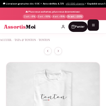
🚚
Livraison gratuite
dès 60€
|
⭐
Avis vérifiés 4,7/5
·
+10 000 clients
|
⚡
Expédié sous 1
🔥
Plus vous achetez, plus vous économisez :
2 art.
-5%
3 art.
-10%
4 art.
-15%
5+ art.
-20%
Assortis
Moi
Panier
Passer
ACCUEIL
/
TATA & TONTON
/
TONTON
au
contenu