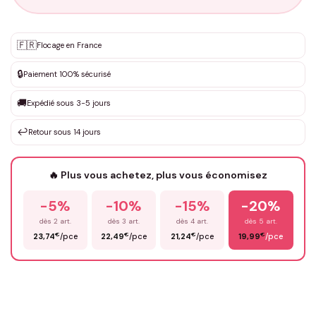
Personnalisation sur mesure
🇫🇷
✨
Flocage en France
DEVIS GRATUIT · Personnalisation de 3 à 10€ selon la demande
🔒
Paiement 100% sécurisé
Que souhaitez-vous ?
*
🚚
Expédié sous 3-5 jours
↩️
Retour sous 14 jours
Votre texte / idée
*
🔥 Plus vous achetez, plus vous économisez
-5%
-10%
-15%
-20%
Prénom
*
dès 2 art.
dès 3 art.
dès 4 art.
dès 5 art.
€
€
€
€
23,74
/pce
22,49
/pce
21,24
/pce
19,99
/pce
Email
*