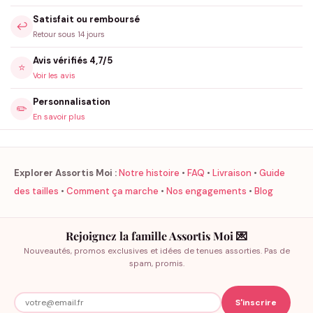
Satisfait ou remboursé
↩️
Retour sous 14 jours
Avis vérifiés 4,7/5
⭐
Voir les avis
Personnalisation
✏️
En savoir plus
Explorer Assortis Moi :
Notre histoire
•
FAQ
•
Livraison
•
Guide
des tailles
•
Comment ça marche
•
Nos engagements
•
Blog
Rejoignez la famille Assortis Moi 💌
Nouveautés, promos exclusives et idées de tenues assorties. Pas de
spam, promis.