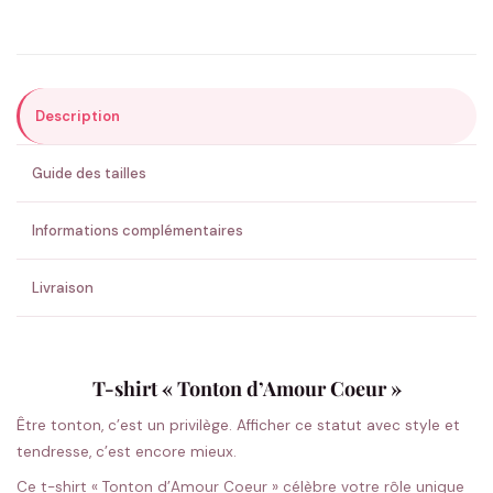
Précisions (optionnel)
Description
ENVOYER MA DEMANDE ✨
Guide des tailles
💚 Retour sous 24-48h
🇫🇷 Flocage en France
✅ Validation avant fabrication
Informations complémentaires
Livraison
T-shirt « Tonton d’Amour Coeur »
Être tonton, c’est un privilège. Afficher ce statut avec style et
tendresse, c’est encore mieux.
Ce t-shirt « Tonton d’Amour Coeur » célèbre votre rôle unique