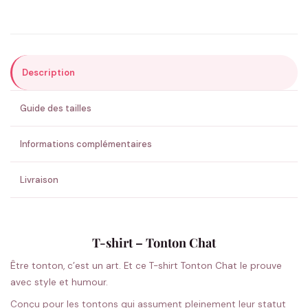
Précisions (optionnel)
Description
ENVOYER MA DEMANDE ✨
Guide des tailles
💚 Retour sous 24-48h
🇫🇷 Flocage en France
✅ Validation avant fabrication
Informations complémentaires
Livraison
T-shirt – Tonton Chat
Être tonton, c’est un art. Et ce T-shirt Tonton Chat le prouve
avec style et humour.
Conçu pour les tontons qui assument pleinement leur statut