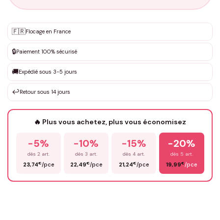
Personnalisation sur mesure
🇫🇷
✨
Flocage en France
DEVIS GRATUIT · Personnalisation de 3 à 10€ selon la demande
🔒
Paiement 100% sécurisé
Que souhaitez-vous ?
*
🚚
Expédié sous 3-5 jours
↩️
Retour sous 14 jours
Votre texte / idée
*
🔥 Plus vous achetez, plus vous économisez
-5%
-10%
-15%
-20%
Prénom
*
dès 2 art.
dès 3 art.
dès 4 art.
dès 5 art.
€
€
€
€
23,74
/pce
22,49
/pce
21,24
/pce
19,99
/pce
Email
*