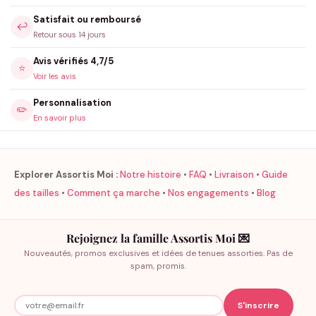
Satisfait ou remboursé
↩️
Retour sous 14 jours
Avis vérifiés 4,7/5
⭐
Voir les avis
Personnalisation
✏️
En savoir plus
Explorer Assortis Moi :
Notre histoire
•
FAQ
•
Livraison
•
Guide
des tailles
•
Comment ça marche
•
Nos engagements
•
Blog
Rejoignez la famille Assortis Moi 💌
Nouveautés, promos exclusives et idées de tenues assorties. Pas de
spam, promis.