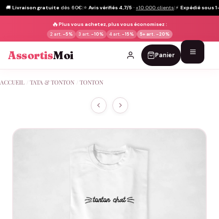
🚚
Livraison gratuite
dès 60€
|
⭐
Avis vérifiés 4,7/5
·
+10 000 clients
|
⚡
Expédié sous 1
🔥
Plus vous achetez, plus vous économisez :
2 art.
-5%
3 art.
-10%
4 art.
-15%
5+ art.
-20%
Assortis
Moi
Panier
Passer
ACCUEIL
/
TATA & TONTON
/
TONTON
au
contenu